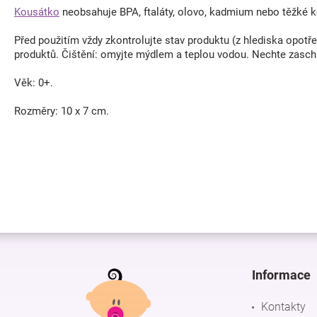
Kousátko
neobsahuje BPA, ftaláty, olovo, kadmium nebo těžké k
Před použitím vždy zkontrolujte stav produktu (z hlediska opot
produktů. Čištění: omyjte mýdlem a teplou vodou. Nechte zasch
Věk: 0+.
Rozměry: 10 x 7 cm.
Z
á
p
Informace
a
t
Kontakty