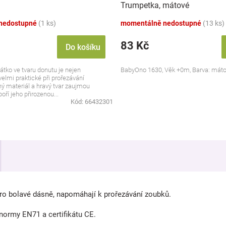
Trumpetka, mátové
nedostupné
(1 ks)
momentálně nedostupné
(13 ks)
83 Kč
Do košíku
átko ve tvaru donutu je nejen
BabyOno 1630, Věk +0m, Barva: mát
 velmi praktické při prořezávání
ý materiál a hravý tvar zaujmou
ří jeho přirozenou...
Kód:
66432301
pro bolavé dásně, napomáhají k prořezávání zoubků.
normy EN71 a certifikátu CE.