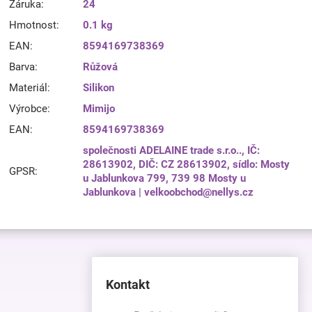
Záruka
:
24
Hmotnost
:
0.1 kg
EAN
:
8594169738369
Barva
:
Růžová
Materiál
:
Silikon
Výrobce
:
Mimijo
EAN
:
8594169738369
společnosti ADELAINE trade s.r.o.., IČ:
28613902, DIČ: CZ 28613902, sídlo: Mosty
GPSR
:
u Jablunkova 799, 739 98 Mosty u
Jablunkova | velkoobchod@nellys.cz
Kontakt