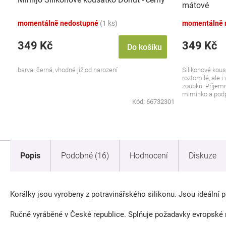
mátové
momentálně nedostupné
(1 ks)
momentálně 
349 Kč
349 Kč
Do košíku
barva: černá, vhodné již od narození
Silikonové kous
roztomilé, ale i
zoubků. Příjemn
miminko a podpo
Kód:
66732301
Popis
Podobné (16)
Hodnocení
Diskuze
Korálky jsou vyrobeny z potravinářského silikonu. Jsou ideální 
Ručně vyráběné v České republice. Splňuje požadavky evropské 