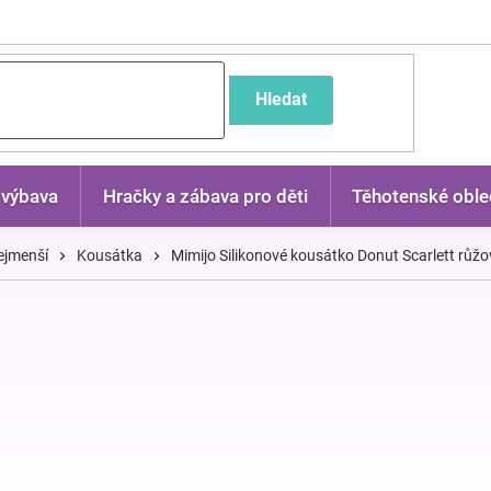
častější dotazy
Hledat
 výbava
Hračky a zábava pro děti
Těhotenské oble
ejmenší
Kousátka
Mimijo Silikonové kousátko Donut Scarlett růž