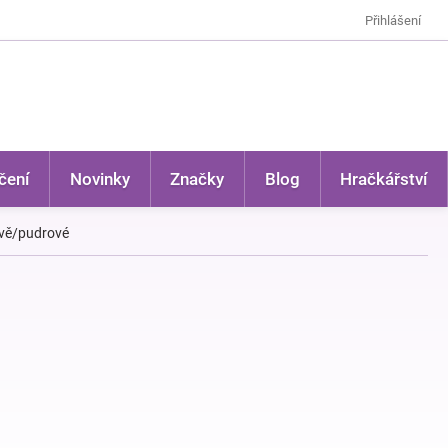
Přihlášení
čení
Novinky
Značky
Blog
Hračkářství
ově/pudrové