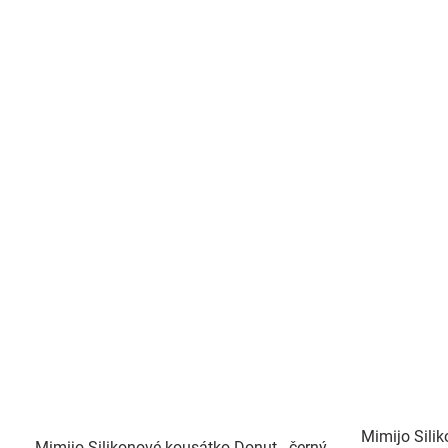
Mimijo Sili
Mimijo Silikonové kousátko Donut - černý