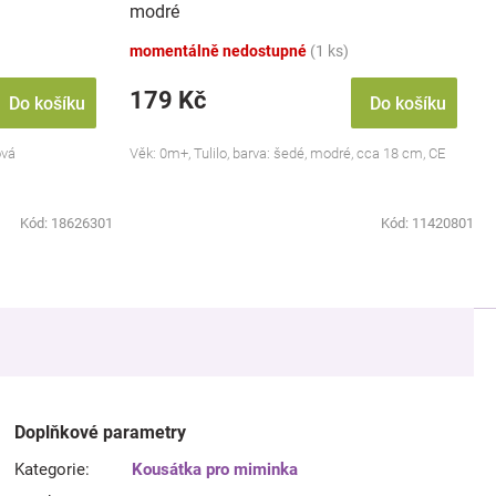
modré
momentálně nedostupné
(1 ks)
179 Kč
Do košíku
Do košíku
ová
Věk: 0m+, Tulilo, barva: šedé, modré, cca 18 cm, CE
Kód:
18626301
Kód:
11420801
Doplňkové parametry
Kategorie
:
Kousátka pro miminka