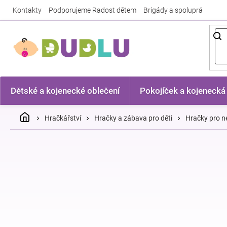
Přejít
Kontakty
Podporujeme Radost dětem
Brigády a spolupráce
Nej
na
obsah
Dětské a kojenecké oblečení
Pokojíček a kojenecká
Domů
Hračkářství
Hračky a zábava pro děti
Hračky pro n