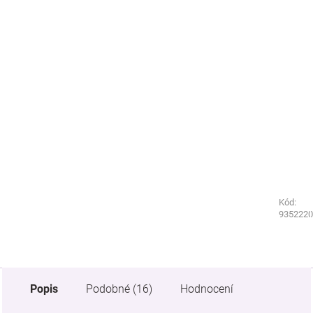
Kód:
Kód:
9352310
9352220
Popis
Podobné (16)
Hodnocení