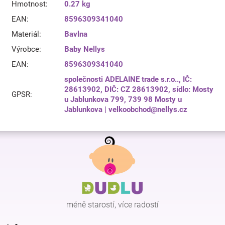
Hmotnost
:
0.27 kg
EAN
:
8596309341040
Materiál
:
Bavlna
Výrobce
:
Baby Nellys
EAN
:
8596309341040
společnosti ADELAINE trade s.r.o.., IČ:
28613902, DIČ: CZ 28613902, sídlo: Mosty
GPSR
:
u Jablunkova 799, 739 98 Mosty u
Jablunkova | velkoobchod@nellys.cz
Z
á
p
a
t
í
méně starostí, více radostí