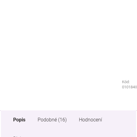
Kód:
Kód:
4250280
0101840
Popis
Podobné (16)
Hodnocení