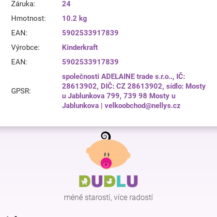
Záruka
:
24
Hmotnost
:
10.2 kg
EAN
:
5902533917839
Výrobce
:
Kinderkraft
EAN
:
5902533917839
společnosti ADELAINE trade s.r.o.., IČ:
28613902, DIČ: CZ 28613902, sídlo: Mosty
GPSR
:
u Jablunkova 799, 739 98 Mosty u
Jablunkova | velkoobchod@nellys.cz
Z
á
p
a
t
í
méně starostí, více radostí