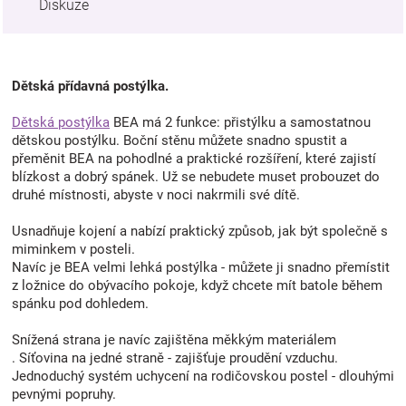
Diskuze
Dětská přídavná postýlka.
Dětská postýlka
BEA má 2 funkce: přistýlku a samostatnou
dětskou postýlku. Boční stěnu můžete snadno spustit a
přeměnit BEA na pohodlné a praktické rozšíření, které zajistí
blízkost a dobrý spánek. Už se nebudete muset probouzet do
druhé místnosti, abyste v noci nakrmili své dítě.
Usnadňuje kojení a nabízí praktický způsob, jak být společně s
miminkem v posteli.
Navíc je BEA velmi lehká postýlka - můžete ji snadno přemístit
z ložnice do obývacího pokoje, když chcete mít batole během
spánku pod dohledem.
Snížená strana je navíc zajištěna měkkým materiálem
. Síťovina na jedné straně - zajišťuje proudění vzduchu.
Jednoduchý systém uchycení na rodičovskou postel - dlouhými
pevnými popruhy.