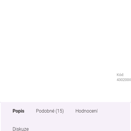
Kód:
Kód:
5889950
4302000
Popis
Podobné (15)
Hodnocení
Diskuze