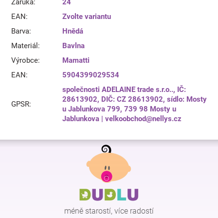
Záruka
:
24
EAN
:
Zvolte variantu
Barva
:
Hnědá
Materiál
:
Bavlna
Výrobce
:
Mamatti
EAN
:
5904399029534
společnosti ADELAINE trade s.r.o.., IČ:
28613902, DIČ: CZ 28613902, sídlo: Mosty
GPSR
:
u Jablunkova 799, 739 98 Mosty u
Jablunkova | velkoobchod@nellys.cz
Z
á
p
a
t
í
méně starostí, více radostí