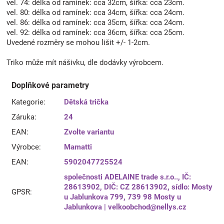
vel. 74: délka od ramínek: cca 32cm, šířka: cca 23cm.
vel. 80: délka od ramínek: cca 34cm, šířka: cca 24cm.
vel. 86: délka od ramínek: cca 35cm, šířka: cca 24cm.
vel. 92: délka od ramínek: cca 36cm, šířka: cca 25cm.
Uvedené rozměry se mohou lišit +/- 1-2cm.
Triko může mít nášivku, dle dodávky výrobcem.
Doplňkové parametry
Kategorie
:
Dětská trička
Záruka
:
24
EAN
:
Zvolte variantu
Výrobce
:
Mamatti
EAN
:
5902047725524
společnosti ADELAINE trade s.r.o.., IČ:
28613902, DIČ: CZ 28613902, sídlo: Mosty
GPSR
:
u Jablunkova 799, 739 98 Mosty u
Jablunkova | velkoobchod@nellys.cz