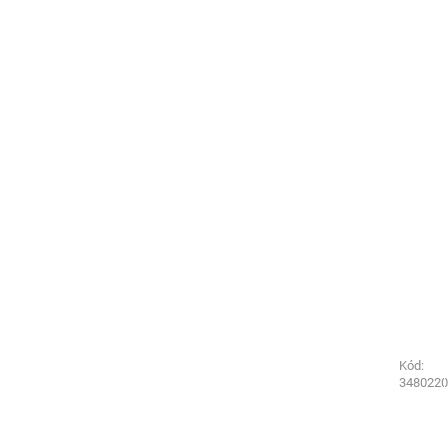
Kód:
Kód:
4501290
3480220