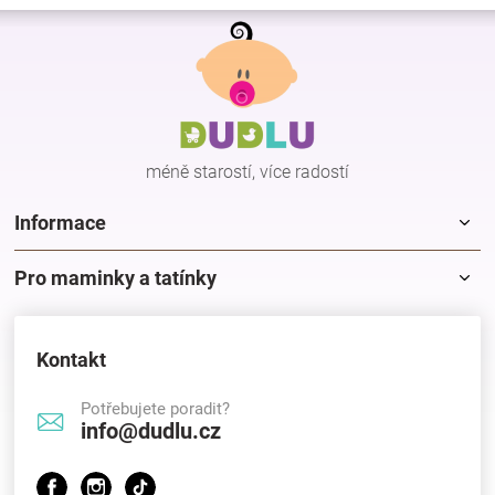
Z
á
p
a
t
í
méně starostí, více radostí
Informace
Pro maminky a tatínky
Kontakt
Potřebujete poradit?
info@dudlu.cz