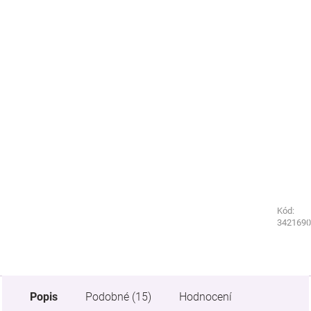
Kód:
Kód:
4311030
3421690
Popis
Podobné (15)
Hodnocení