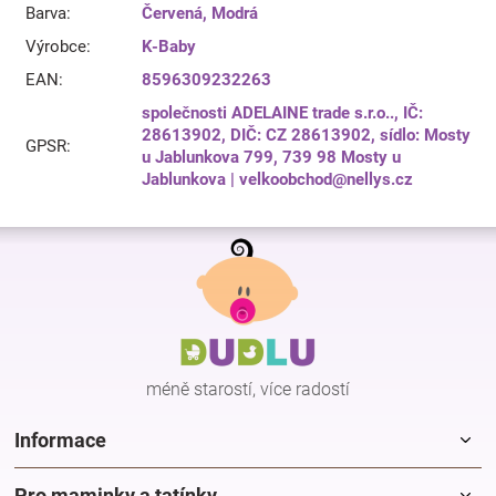
Barva
:
Červená
,
Modrá
Výrobce
:
K-Baby
EAN
:
8596309232263
společnosti ADELAINE trade s.r.o.., IČ:
28613902, DIČ: CZ 28613902, sídlo: Mosty
GPSR
:
u Jablunkova 799, 739 98 Mosty u
Jablunkova | velkoobchod@nellys.cz
Z
á
p
a
t
í
méně starostí, více radostí
Informace
Pro maminky a tatínky