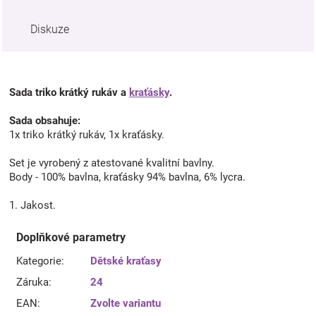
Diskuze
Sada triko krátký rukáv a
kraťásky
.
Sada obsahuje:
1x triko krátký rukáv, 1x kraťásky.
Set je vyrobený z atestované kvalitní bavlny.
Body - 100% bavlna, kraťásky 94% bavlna, 6% lycra.
1. Jakost.
Doplňkové parametry
Kategorie
:
Dětské kraťasy
Záruka
:
24
EAN
:
Zvolte variantu