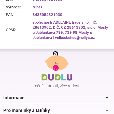
Výrobce
:
Nines
EAN
:
8435054321030
společnosti ADELAINE trade s.r.o.., IČ:
28613902, DIČ: CZ 28613902, sídlo: Mosty
GPSR
:
u Jablunkova 799, 739 98 Mosty u
Jablunkova | velkoobchod@nellys.cz
Z
á
p
a
t
í
méně starostí, více radostí
Informace
Pro maminky a tatínky