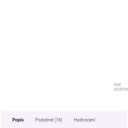
Kód:
Kód:
7455040
2210730
Popis
Podobné (16)
Hodnocení