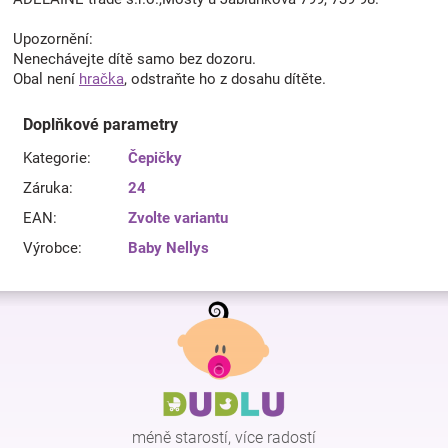
Upozornění:
Nenechávejte dítě samo bez dozoru.
Obal není
hračka
, odstraňte ho z dosahu dítěte.
Doplňkové parametry
Kategorie
:
Čepičky
Záruka
:
24
EAN
:
Zvolte variantu
Výrobce
:
Baby Nellys
Z
á
p
a
t
í
méně starostí, více radostí