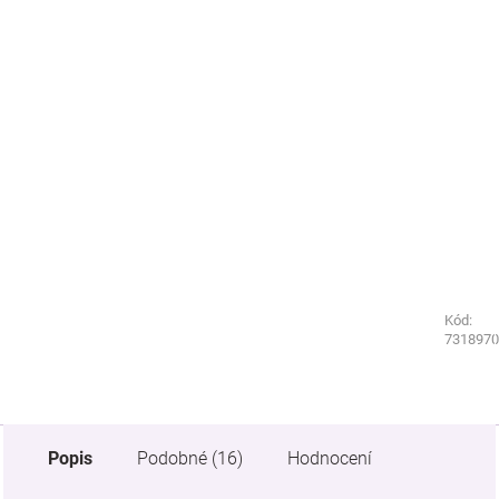
Kód:
Kód:
1586220
7318970
Popis
Podobné (16)
Hodnocení