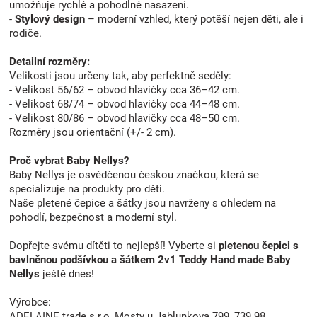
umožňuje rychlé a pohodlné nasazení.
-
Stylový design
– moderní vzhled, který potěší nejen děti, ale i
rodiče.
Detailní rozměry:
Velikosti jsou určeny tak, aby perfektně seděly:
- Velikost 56/62 – obvod hlavičky cca 36–42 cm.
- Velikost 68/74 – obvod hlavičky cca 44–48 cm.
- Velikost 80/86 – obvod hlavičky cca 48–50 cm.
Rozměry jsou orientační (+/- 2 cm).
Proč vybrat Baby Nellys?
Baby Nellys je osvědčenou českou značkou, která se
specializuje na produkty pro děti.
Naše pletené čepice a šátky jsou navrženy s ohledem na
pohodlí, bezpečnost a moderní styl.
Dopřejte svému dítěti to nejlepší! Vyberte si
pletenou čepici s
bavlněnou podšívkou a šátkem 2v1 Teddy Hand made Baby
Nellys
ještě dnes!
Výrobce:
ADELAINE trade s.r.o.,Mosty u Jablunkova 799, 739 98.