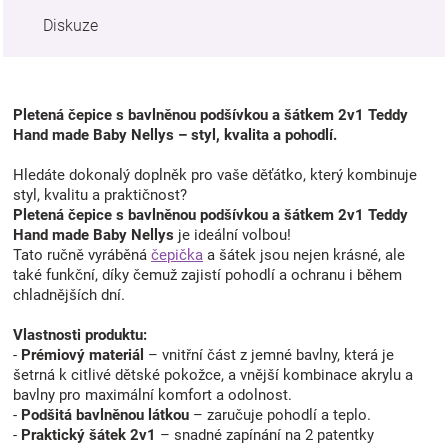
Diskuze
Pletená čepice s bavlněnou podšívkou a šátkem 2v1 Teddy
Hand made Baby Nellys – styl, kvalita a pohodlí.
Hledáte dokonalý doplněk pro vaše děťátko, který kombinuje
styl, kvalitu a praktičnost?
Pletená čepice s bavlněnou podšívkou a šátkem 2v1 Teddy
Hand made Baby Nellys
je ideální volbou!
Tato ručně vyráběná
čepička
a šátek jsou nejen krásné, ale
také funkční, díky čemuž zajistí pohodlí a ochranu i během
chladnějších dní.
Vlastnosti produktu:
-
Prémiový materiál
– vnitřní část z jemné bavlny, která je
šetrná k citlivé dětské pokožce, a vnější kombinace akrylu a
bavlny pro maximální komfort a odolnost.
-
Podšitá bavlněnou látkou
– zaručuje pohodlí a teplo.
-
Praktický šátek 2v1
– snadné zapínání na 2 patentky