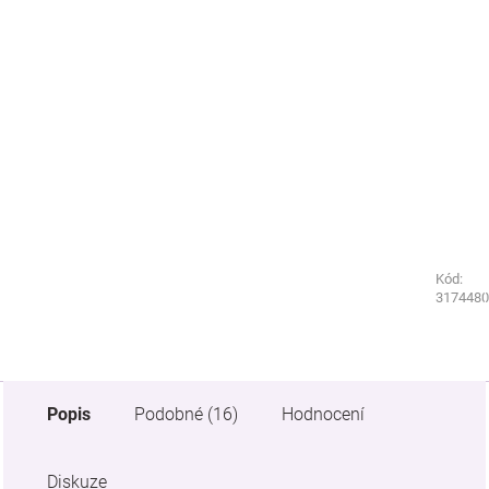
Kód:
Kód:
9355890
3174480
Popis
Podobné (16)
Hodnocení
Diskuze