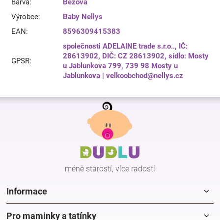
Barva
:
Béžová
Výrobce
:
Baby Nellys
EAN
:
8596309415383
společnosti ADELAINE trade s.r.o.., IČ:
28613902, DIČ: CZ 28613902, sídlo: Mosty
GPSR
:
u Jablunkova 799, 739 98 Mosty u
Jablunkova | velkoobchod@nellys.cz
Z
á
p
a
t
í
méně starostí, více radostí
Informace
Pro maminky a tatínky