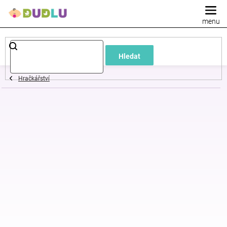
Přejít
na
obsah
Dětské
Hledat
a
Hračkářství
kojenecké
oblečení
Pokojíček
a
kojenecká
výbava