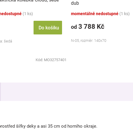
dub
nedostupné
(1 ks)
momentálně nedostupné
(1 ks)
3 788 Kč
od
Do košíku
N-05, rozměr: 140x70
va: šedá
Kód:
MO32757401
prostřed šířky deky a asi 35 cm od horního okraje.