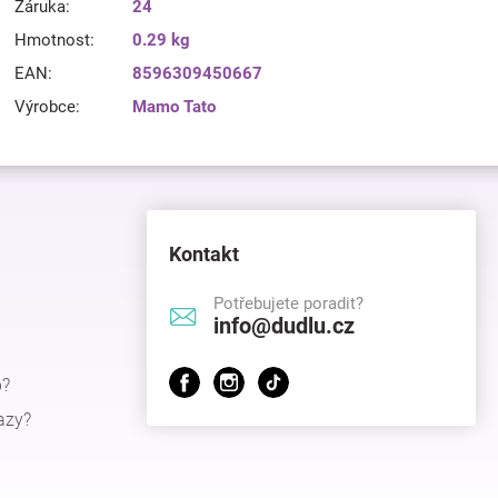
Záruka
:
24
Hmotnost
:
0.29 kg
EAN
:
8596309450667
Výrobce
:
Mamo Tato
Kontakt
Potřebujete poradit?
info@dudlu.cz
p?
azy?