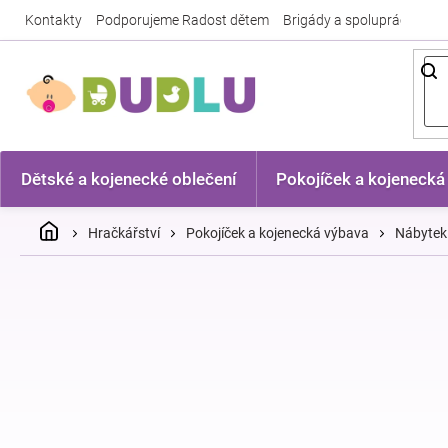
Přejít
Kontakty
Podporujeme Radost dětem
Brigády a spolupráce
Nej
na
obsah
Dětské a kojenecké oblečení
Pokojíček a kojenecká
Domů
Hračkářství
Pokojíček a kojenecká výbava
Nábytek