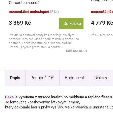
Concrete, sv.šedá
momentálně nedostupné
(2 ks)
momentálně 
3 359 Kč
4 779 Kč
Do košíku
Praktická cestovní postýlka Lionelo je skvělým
věk: 0-6 m, bar
pomocníkem pro klidné spaní miminka doma i na
cestách. Lehká konstrukce a snadné složení
umožňují rychlé přemístění a použití...
Kód:
65418701
Popis
Podobné (16)
Hodnocení
Diskuze
Deka
je vyrobena z vysoce kvalitního měkkého a teplého fleecu.
Je lemována kostkovaným látkovým lemem,
který dokonale ladí s prvky výšivky. Velká výšivka je umístěna u