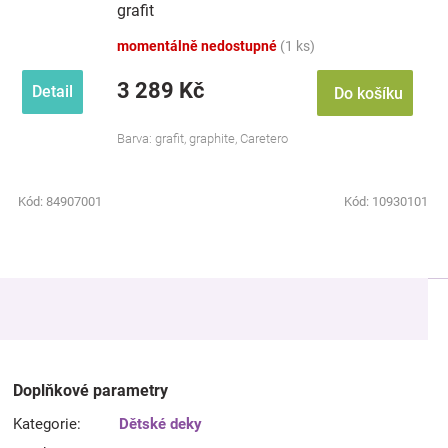
grafit
momentálně nedostupné
(1 ks)
3 289 Kč
Detail
Do košíku
Barva: grafit, graphite, Caretero
Kód:
84907001
Kód:
10930101
Doplňkové parametry
Kategorie
:
Dětské deky