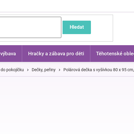
častější dotazy
Hledat
 výbava
Hračky a zábava pro děti
Těhotenské oble
 do pokojíčku
Dečky, peřiny
Polárová dečka s vyšívkou 80 x 95 cm, 