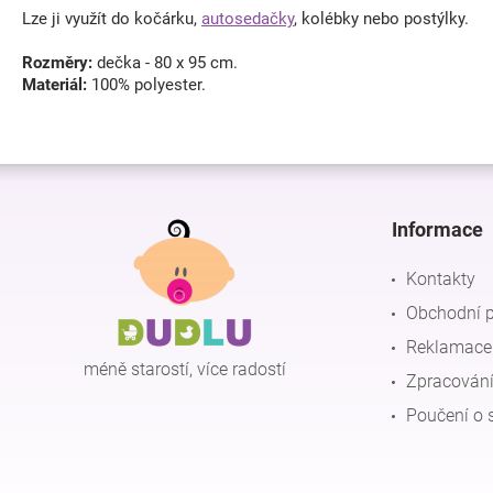
Lze ji využít do kočárku,
autosedačky
, kolébky nebo postýlky.
Rozměry:
dečka - 80 x 95 cm.
Materiál:
100% polyester.
Z
á
p
Informace
a
t
Kontakty
í
Obchodní 
Reklamace 
méně starostí, více radostí
Zpracování
Poučení o 