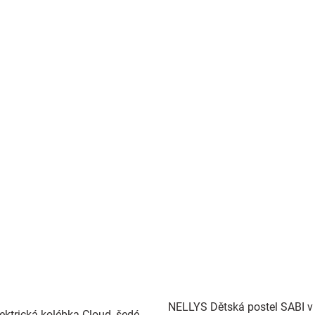
NELLYS Dětská postel SABI v 
ektrická kolébka Cloud, šedé