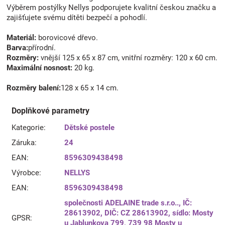
Výběrem postýlky Nellys podporujete kvalitní českou značku a
zajišťujete svému dítěti bezpečí a pohodlí.
Materiál:
borovicové dřevo.
Barva:
přírodní.
Rozměry:
vnější 125 x 65 x 87 cm, vnitřní rozměry: 120 x 60 cm.
Maximální nosnost:
20 kg.
Rozměry balení:
128 x 65 x 14 cm.
Doplňkové parametry
Kategorie
:
Dětské postele
Záruka
:
24
EAN
:
8596309438498
Výrobce
:
NELLYS
EAN
:
8596309438498
společnosti ADELAINE trade s.r.o.., IČ:
28613902, DIČ: CZ 28613902, sídlo: Mosty
GPSR
:
u Jablunkova 799, 739 98 Mosty u