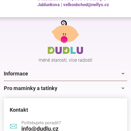
Jablunkova | velkoobchod@nellys.cz
Z
á
p
a
t
í
méně starostí, více radostí
Informace
Pro maminky a tatínky
Kontakt
Potřebujete poradit?
info@dudlu.cz