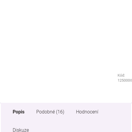
Kód:
Kód:
0100810
1250000
Popis
Podobné (16)
Hodnocení
Diskuze