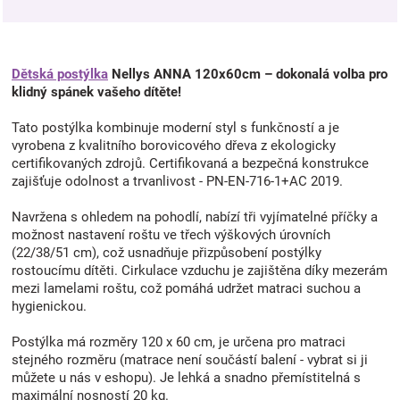
Dětská postýlka
Nellys ANNA 120x60cm – dokonalá volba pro
klidný spánek vašeho dítěte!
Tato postýlka kombinuje moderní styl s funkčností a je
vyrobena z kvalitního borovicového dřeva z ekologicky
certifikovaných zdrojů. Certifikovaná a bezpečná konstrukce
zajišťuje odolnost a trvanlivost - PN-EN-716-1+AC 2019.
Navržena s ohledem na pohodlí, nabízí tři vyjímatelné příčky a
možnost nastavení roštu ve třech výškových úrovních
(22/38/51 cm), což usnadňuje přizpůsobení postýlky
rostoucímu dítěti. Cirkulace vzduchu je zajištěna díky mezerám
mezi lamelami roštu, což pomáhá udržet matraci suchou a
hygienickou.
Postýlka má rozměry 120 x 60 cm, je určena pro matraci
stejného rozměru (matrace není součástí balení - vybrat si ji
můžete u nás v eshopu). Je lehká a snadno přemístitelná s
maximální nosností 20 kg.