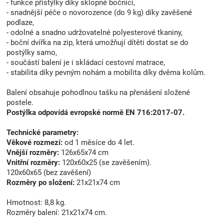
- funkce přistýlky díky sklopné bočnici,
- snadnější péče o novorozence (do 9 kg) díky zavěšené
podlaze,
- odolné a snadno udržovatelné polyesterové tkaniny,
- boční dvířka na zip, která umožňují dítěti dostat se do
postýlky samo,
- součástí balení je i skládací cestovní matrace,
- stabilita díky pevným nohám a mobilita díky dvěma kolům.
Balení obsahuje pohodlnou tašku na přenášení složené
postele.
Postýlka odpovídá evropské normě EN 716:2017-07.
Technické parametry:
Věkové rozmezí:
od 1 měsíce do 4 let.
Vnější rozměry:
126x65x74 cm
Vnitřní rozměry:
120x60x25 (se zavěšením).
120x60x65 (bez zavěšení)
Rozměry po složení:
21x21x74 cm
Hmotnost: 8,8 kg.
Rozměry balení: 21x21x74 cm.