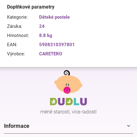
Doplňkové parametry
Kategorie
:
Dětské postele
Záruka
:
24
Hmotnost
:
8.8 kg
EAN
:
5908310397801
Výrobce
:
CARETERO
Z
á
p
a
t
í
méně starostí, více radostí
Informace