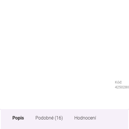
Kód:
Kód:
1820910
4250280
Popis
Podobné (16)
Hodnocení