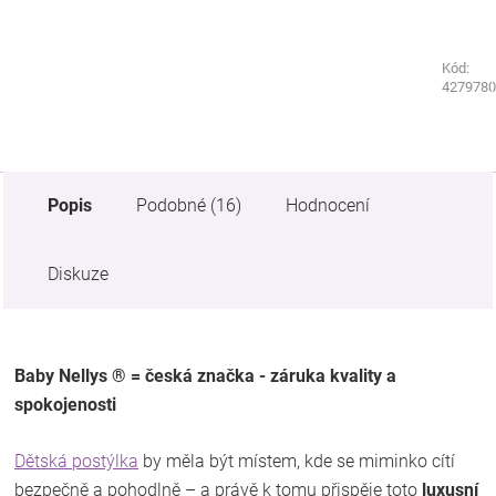
Kód:
Kód:
5041250
4279780
Popis
Podobné (16)
Hodnocení
Diskuze
Baby Nellys ® = česká značka - záruka kvality a
spokojenosti
Dětská postýlka
by měla být místem, kde se miminko cítí
bezpečně a pohodlně – a právě k tomu přispěje toto
luxusní