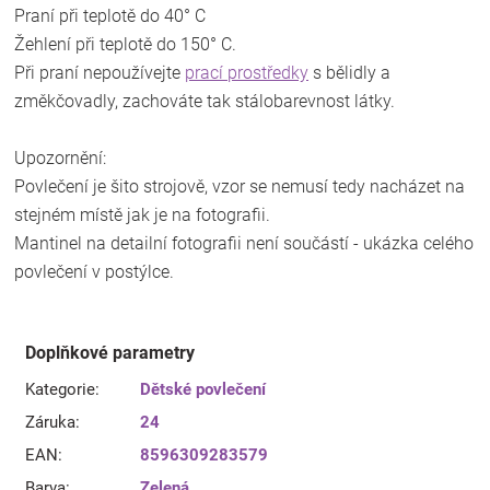
Praní při teplotě do 40° C
Žehlení při teplotě do 150° C.
Při praní nepoužívejte
prací prostředky
s bělidly a
změkčovadly, zachováte tak stálobarevnost látky.
Upozornění:
Povlečení je šito strojově, vzor se nemusí tedy nacházet na
stejném místě jak je na fotografii.
Mantinel na detailní fotografii není součástí - ukázka celého
povlečení v postýlce.
Doplňkové parametry
Kategorie
:
Dětské povlečení
Záruka
:
24
EAN
:
8596309283579
Barva
:
Zelená