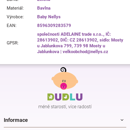
Materiál
:
Bavlna
Výrobce
:
Baby Nellys
EAN
:
8596309283579
společnosti ADELAINE trade s.r.o.., IČ:
28613902, DIČ: CZ 28613902, sídlo: Mosty
GPSR
:
u Jablunkova 799, 739 98 Mosty u
Jablunkova | velkoobchod@nellys.cz
Z
á
p
a
t
í
méně starostí, více radostí
Informace