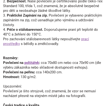
2.
Bezpečnost.
Naše povlečení je certifikováno podle Oeko-Tex
Standard 100, třída 1, což znamená, že je absolutně bezpečné
pro děti a neobsahuje žádné škodlivé látky.
3.
Praktické Zapínání na zip.
Povlečení je vybaveno praktickým
zapínáním na zip, což usnadňuje jeho výměnu a udržování
čistoty.
4.
Péče o stálobarevnost.
Doporučujeme praní při teplotě do
40°C a žehlení do 150°C.
Pro zachování stálobarevnosti látky nepoužívejte
prací
prostředky
s bělidly a změkčovadly.
Rozměry:
Povlečení na
polštářek
:
cca 70x80 cm nebo cca 70x90 cm (dle
výběru zákazníka nebo skladové dostupnosti eshopu).
Povlečení na peřinu:
cca 140x200 cm.
Hmotnost:
130 g/m2.
Upozornění:
Povlečení je šito strojově, což znamená, že vzor se nemusí
nacházet přesně na stejném místě jako na fotografii.
Česká tradice a kvalita.