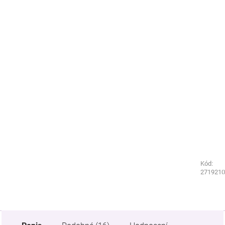
Kód:
Kód:
2719220
2719210