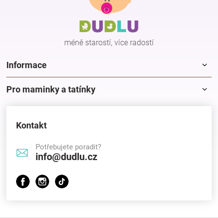
a
t
í
méně starostí, více radostí
Informace
Pro maminky a tatínky
Kontakt
Potřebujete poradit?
info@dudlu.cz