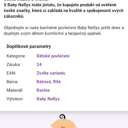
S Baby Nellys máte jistotu, že kupujete produkt od ověřené
české značky, která si zakládá na kvalitě a spokojenosti svých
zákazníků.
Objednejte si naše bavlněné povlečení Baby Nellys ještě dnes a
dopřejte svým dětem komfortní a bezpečný spánek.
Doplňkové parametry
Kategorie
:
Dětské povlečení
Záruka
:
24
EAN
:
Zvolte variantu
Barva
:
Béžová
,
Bílá
Materiál
:
Bavlna
Výrobce
:
Baby Nellys
Z
á
p