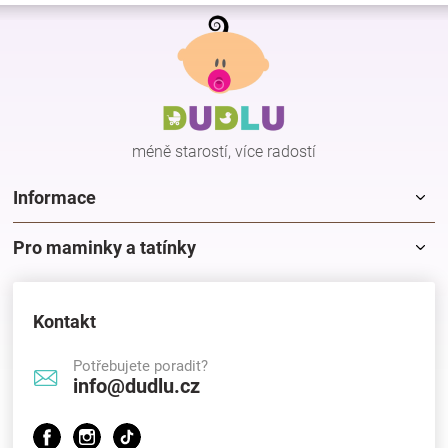
Z
á
p
a
t
í
méně starostí, více radostí
Informace
Pro maminky a tatínky
Kontakt
Potřebujete poradit?
info@dudlu.cz