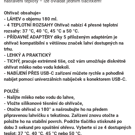
nastavení teploty – lze ovládat jedním tlačítkem!
Ohřívač obsahuje>
- LÁHEV o objemu 180 ml.
- 4 TEPLOTNÍ ROZSAHY Ohřívač nabízí 4 přesné teplotní
rozsahy: 37 °C, 40 °C, 45 °C a 50 °C.
- PŘÍDAVNÉ ADAPTÉRY díky 5 přiloženým adaptérům je
ohřívač kompatibilní s většinou značek lahví dostupných na
trhu.
- LEHKÝ A PRAKTICKÝ
- TICHÝ, pracuje extrémně tiše, což vám umožňuje diskrétně
ohřívat mléko nebo vodu kdekoli.
-
NABÍJENÍ PŘES USB-C
zařízení můžete rychle a pohodlně
nabíjet pomocí univerzálních nabíječek s konektorem
USB-C.
POUŽIÍ:
- Nalijte mléko nebo vodu do lahve,
- Vložte silikonové těsnění do ohřívače,
- Otočte ohřívač o 180° a našroubujte ho na předem
připravenou lahvičku s tekutinou. Zařízení znovu otočte a
položte ho na stabilní povrch. Podržte tlačítko stisknuté po
dobu 3 sekund pro spuštění ohřevu. Vyberte si ze 4 dostupných
teplot: 37 °C, 40 °C, 45 °C nebo 50 °C.