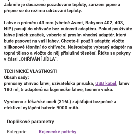
Jakmile je dosaženo požadované teploty, zařízení pípne a
přepne se do režimu udržování teploty.
Lahve o průměru 43 mm (včetně Avent, Babyono 402, 403,
NIP) pasují do ohřívače bez nutnosti adaptéru. Pokud používáte
lahve jiných značek, vyberte si prosím vhodný adaptér, který
bude pasovat na vaši lahev. Chcete-li použít adaptér, vložte
silikonové těsnění do ohřívače. Našroubujte vybraný adaptér na
topné těleso a vložte do něj příslušné těsnění. Řiďte se pokyny
v části „OHŘÍVÁNÍ JÍDLA“.
TECHNICKÉ VLASTNOSTI
Obsah sady:
přenosný ohřívač lahví, uživatelská příručka,
USB kabel
, lahev
180 ml, 5 adaptérů na kojenecké lahve, těsnění víčka.
Vyrobeno z lékařské oceli (316L) zajišťující bezpečné a
efektivní vytápění baterie 9000 mAh.
Doplňkové parametry
Kategorie
:
Kojenecké potřeby