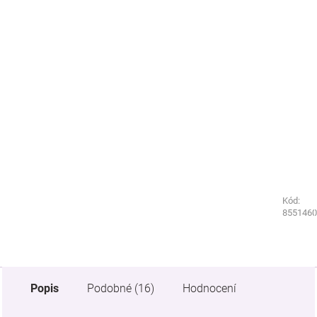
Kód:
Kód:
8551490
8551460
Popis
Podobné (16)
Hodnocení