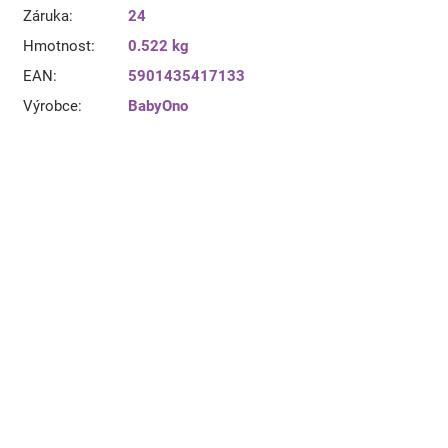
Záruka
:
24
Hmotnost
:
0.522 kg
EAN
:
5901435417133
Výrobce
:
BabyOno
Dudlík, šidítko Motýlek 0-6m - modrý
momentálně nedostupné
(2 ks)
219 Kč