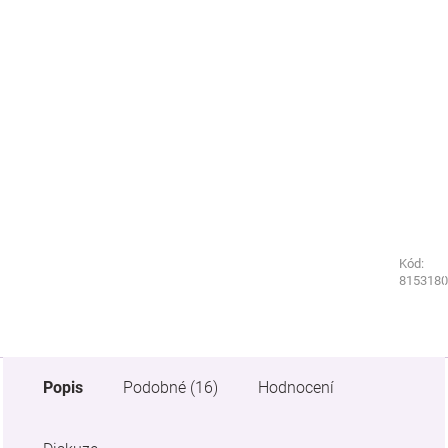
Kód:
Kód:
8544080
8153180
Popis
Podobné (16)
Hodnocení