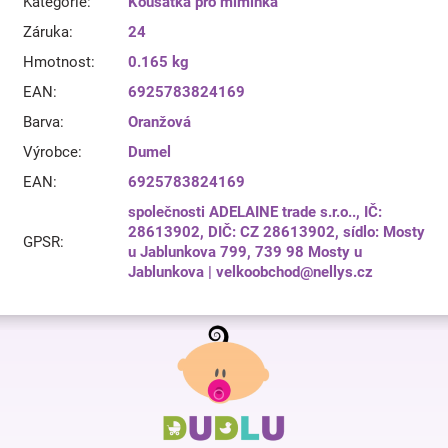
Kategorie
:
Kousátka pro miminka
Záruka
:
24
Hmotnost
:
0.165 kg
EAN
:
6925783824169
Barva
:
Oranžová
Výrobce
:
Dumel
EAN
:
6925783824169
společnosti ADELAINE trade s.r.o.., IČ:
28613902, DIČ: CZ 28613902, sídlo: Mosty
GPSR
:
u Jablunkova 799, 739 98 Mosty u
Jablunkova | velkoobchod@nellys.cz
Z
á
p
a
t
í