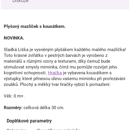
Diskuze
Plyšový mazlíček s kousátkem.
NOVINKA.
Sladká Liška je vysněným plyšákem každého malého mazlíčka!
Toto krásné zvířátko v pestrých barvách je vyrobeno z
materiálů s různými vzory a texturami, díky čemuž bude
stimulovat smysly miminka, čímž mu pomůže rozvíjet jeho
kognitivní schopnosti.
Hračka
je vybavena kousátkem s
výstupky, které přinesou úlevu vašemu miminku při prořezávání
zoubků. Plochý a měkký tvar hračky vybízí k pomazlení.
Věk: 0 m+.
Rozměry:
celková délka 30 cm.
Doplňkové parametry