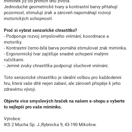
miminek již od prvních dnů života.
Jednoduché geometrické tvary a kontrastní barvy přitahují
pozornost, stimulují zrak a zároveň napomáhají rozvoji
motorických schopností.
Proč si vybrat senzorické chrastítko?
- Podporuje rozvoj smyslového vnímání, koordinace a
motoriky.
- Kontrastní černo-bílá barva pomáhá stimulovat zrak miminka.
- Ergonomický tvar zajišťuje snadné uchopení malými
ručičkami.
- Jemné zvuky chrastítka podporují sluchové vnímání.
Toto senzorické chrastítko je ideální volbou pro každodenní
hru, která vaše dítě nejen zabaví, ale zároveň přispěje k jeho
zdravému vývoji.
Objevte více smyslových hraček na našem e-shopu a vyberte
to nejlepší pro vaše miminko.
Výrobce:
IKS 2 Mucha Sp. J.,Rybnicka 9, 43-190 Mikołow.