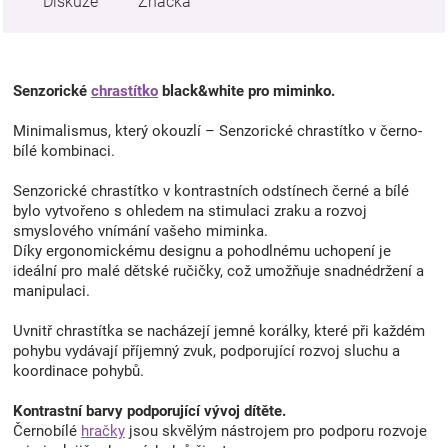
Diskuze
Značka
Senzorické
chrastítko
black&white pro miminko.
Minimalismus, který okouzlí – Senzorické chrastítko v černo-
bílé kombinaci.
Senzorické chrastítko v kontrastních odstínech černé a bílé
bylo vytvořeno s ohledem na stimulaci zraku a rozvoj
smyslového vnímání vašeho miminka.
Díky ergonomickému designu a pohodlnému uchopení je
ideální pro malé dětské ručičky, což umožňuje snadnédržení a
manipulaci.
Uvnitř chrastítka se nacházejí jemné korálky, které při každém
pohybu vydávají příjemný zvuk, podporující rozvoj sluchu a
koordinace pohybů.
Kontrastní barvy podporující vývoj dítěte.
Černobílé
hračky
jsou skvělým nástrojem pro podporu rozvoje