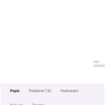
Kód:
Kód:
9239380
3235390
Popis
Podobné (16)
Hodnocení