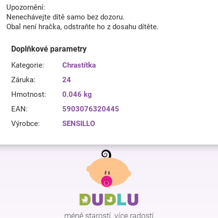
Upozornění:
Nenechávejte dítě samo bez dozoru.
Obal není hračka, odstraňte ho z dosahu dítěte.
Doplňkové parametry
Kategorie
:
Chrastítka
Záruka
:
24
Hmotnost
:
0.046 kg
EAN
:
5903076320445
Výrobce
:
SENSILLO
Z
á
p
a
t
í
méně starostí, více radostí