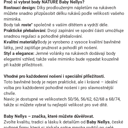
Proč si vybrat body NATURE Baby Nellys?
Rostoucí design:
Díky prodlouženým nápletům na rukávech
můžete snadno přizpůsobit délku rukávů podle velikosti vašeho
miminka.
Body tak
roste"
společně s vaším dítětem a vydrží déle.
Praktické přebalování:
Dvojí zapínání ve spodní části umožňuje
snadnou regulaci a pohodlné přebalování.
Kvalitní materiály
Body je vyrobeno z vysoce kvalitní bavlněné
látky,, jenž zajišťuje pružnost a pohodlí při nošení.
Styl a elegance:
Jemné volánky na rukávech dodávají body
elegantní vzhled, takže vaše miminko bude vypadat kouzelně
při každé příležitosti.
Vhodné pro každodenní nošení i speciální příležitosti.
Toto bavlněné body je nejen praktické, ale i krásné – ideální
volba pro každodenní pohodlné nošení i pro slavnostnější
chvíle.
Navíc je dostupné ve velikostech 50/56, 56/62, 62/68 a 68/74,
takže si můžete vybrat tu nejlepší velikost pro své dítě.
Baby Nellys – značka, které můžete důvěřovat.
Zvolte kvalitu, tradici a lásku k detailům od
Baby Nellys
, české
rodinné firmy, která si získala srdce mnoha rodičů po celé