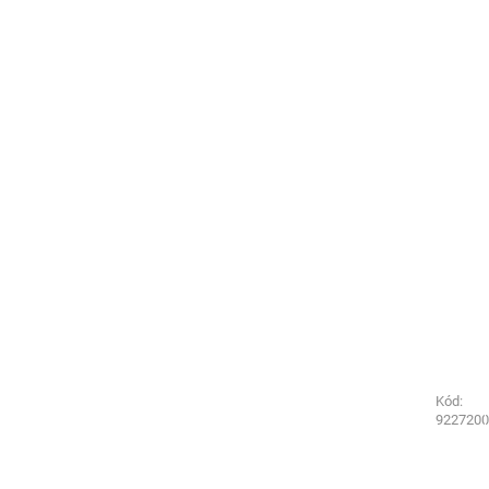
Kód:
Kód:
3130250
9227200