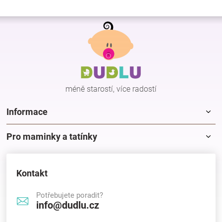
Z
á
p
a
t
í
méně starostí, více radostí
Informace
Pro maminky a tatínky
Kontakt
Potřebujete poradit?
info@dudlu.cz