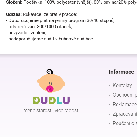
Složení:
Podšívka: 100% polyester (vnější), 80% bavlna/20% polyes
Údržba:
Rukavice lze prát v pračce:
- Doporučujeme prát na jemný program 30/40 stupňů,
- odstřeďování 800/1000 otáček,
- nevyžadují žehlení,
- nedoporučujeme sušit v bubnové sušičce.
Z
á
p
Informace
a
t
Kontakty
í
Obchodní 
Reklamace 
méně starostí, více radostí
Zpracování
Poučení o 