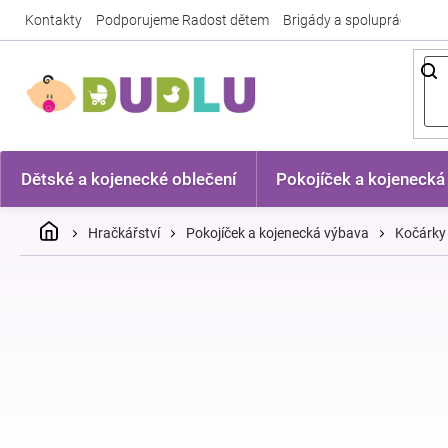
Přejít
Kontakty
Podporujeme Radost dětem
Brigády a spolupráce
Nej
na
obsah
Dětské a kojenecké oblečení
Pokojíček a kojenecká
Domů
Hračkářství
Pokojíček a kojenecká výbava
Kočárky