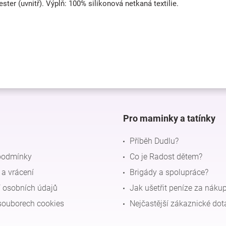
ter (uvnitř). Výplň: 100% silikonová netkaná textilie.
Pro maminky a tatínky
Příběh Dudlu?
podmínky
Co je Radost dětem?
a vrácení
Brigády a spolupráce?
 osobních údajů
Jak ušetřit peníze za náku
souborech cookies
Nejčastější zákaznické dot