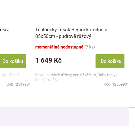
usiv,
Teploučky fusak Beránek exclusiv,
85x50cm - pudrově růžový
momentálně nedostupné
(7 ks)
1 649 Kč
Do košíku
Do košíku
llys - česká
barva: pudrově růžový, cca 85x55cm, Baby Nellys -
česká značka
Kód:
12549901
Kód:
12559901