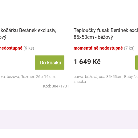
 kočárku Beránek exclusiv,
Teploučky fusak Beránek excl
ový
85x50cm - béžový
nedostupné
(9 ks)
momentálně nedostupné
(7 ks)
1 649 Kč
Do košíku
rva: béžová, Rozměr: 26 x 14 cm.
barva: béžová, cca 85x55cm, Baby Ne
značka
Kód:
30471701