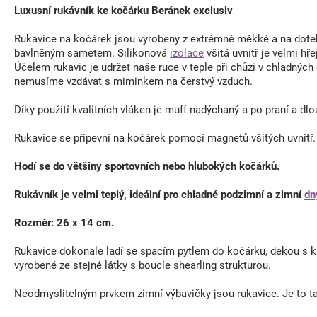
Luxusní rukávník ke kočárku Beránek exclusiv
Rukavice na kočárek jsou vyrobeny z extrémně měkké a na dotek
bavlněným sametem. Silikonová
izolace
všitá uvnitř je velmi hře
Účelem rukavic je udržet naše ruce v teple při chůzi v chladnýc
nemusíme vzdávat s miminkem na čerstvý vzduch.
Díky použití kvalitních vláken je muff nadýchaný a po praní a d
Rukavice se připevní na kočárek pomocí magnetů všitých uvnitř
Hodí se do většiny sportovních nebo hlubokých kočárků.
Rukávník je velmi teplý, ideální pro chladné podzimní a zimní
dn
Rozměr: 26 x 14 cm.
Rukavice dokonale ladí se spacím pytlem do kočárku, dekou s
vyrobené ze stejné látky s boucle shearling strukturou.
Neodmyslitelným prvkem zimní výbavičky jsou rukavice. Je to t