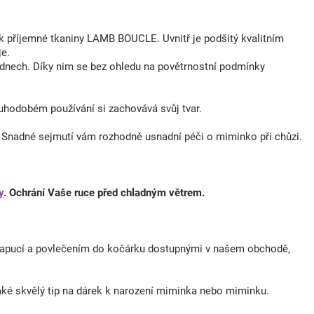
 příjemné tkaniny LAMB BOUCLE. Uvnitř je podšitý kvalitním
je.
h dnech. Díky nim se bez ohledu na povětrnostní podmínky
louhodobém používání si zachovává svůj tvar.
. Snadné sejmutí vám rozhodně usnadní péči o miminko při chůzi.
y
. Ochrání Vaše ruce před chladným větrem.
 kapucí a povlečením do kočárku dostupnými v našem obchodě,
aké skvělý tip na dárek k narození miminka nebo miminku.