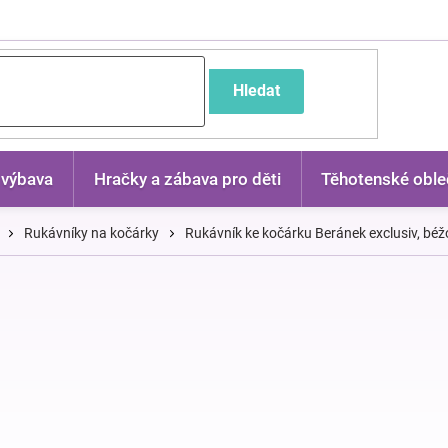
častější dotazy
Hledat
 výbava
Hračky a zábava pro děti
Těhotenské oble
Rukávníky na kočárky
Rukávník ke kočárku Beránek exclusiv, béž