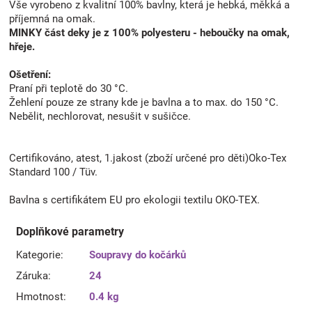
Vše vyrobeno z kvalitní 100% bavlny, která je hebká, měkká a
příjemná na omak.
MINKY část deky je z 100% polyesteru - heboučky na omak,
hřeje.
Ošetření:
Praní při teplotě do 30 °C.
Žehlení pouze ze strany kde je bavlna a to max. do 150 °C.
Nebělit, nechlorovat, nesušit v sušičce.
Certifikováno, atest, 1.jakost (zboží určené pro děti)Oko-Tex
Standard 100 / Tüv.
Bavlna s certifikátem EU pro ekologii textilu OKO-TEX.
Doplňkové parametry
Kategorie
:
Soupravy do kočárků
Záruka
:
24
Hmotnost
:
0.4 kg