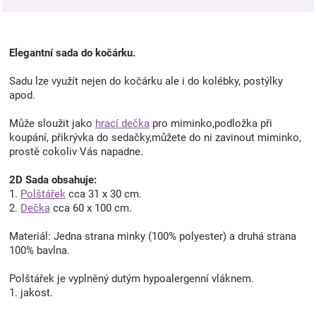
Elegantní sada do kočárku.
Sadu lze využít nejen do kočárku ale i do kolébky, postýlky
apod.
Může sloužit jako
hrací dečka
pro miminko,podložka při
koupání, přikrývka do sedačky,můžete do ni zavinout miminko,
prostě cokoliv Vás napadne.
2D Sada obsahuje:
1.
Polštářek
cca 31 x 30 cm.
2.
Dečka
cca 60 x 100 cm.
Materiál: Jedna strana minky (100% polyester) a druhá strana
100% bavlna.
Polštářek je vyplněný dutým hypoalergenní vláknem.
1. jakost.