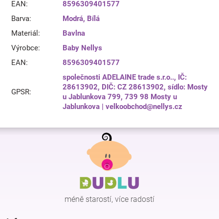
EAN
:
8596309401577
Barva
:
Modrá
,
Bílá
Materiál
:
Bavlna
Výrobce
:
Baby Nellys
EAN
:
8596309401577
společnosti ADELAINE trade s.r.o.., IČ:
28613902, DIČ: CZ 28613902, sídlo: Mosty
GPSR
:
u Jablunkova 799, 739 98 Mosty u
Jablunkova | velkoobchod@nellys.cz
Z
á
p
a
t
í
méně starostí, více radostí