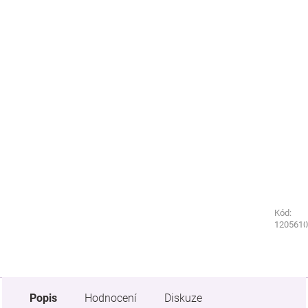
Kód:
Kód:
2333000
1205610
Popis
Hodnocení
Diskuze