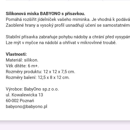
Silikonová miska BABYONO s přísavkou.
Pomáhá rozšířit jídelníček vašeho miminka. Je vhodná k podáván
Zaoblené hrany a vysoký profil usnadňují učení se samostatném
Stabilní přísavka zabraňuje pohybu nádoby a chrání před vysyp
Lze mýt v myčce na nádobí a ohřívat v mikrovlnné troubě.
Vlastnosti:
Materiál: silikon.
Věk dítěte: 6 m+.
Rozměry produktu: 12 x 12 x 7,5 cm.
Rozměry balení: 12,5 x 8 x 12 cm.
Výrobce: BabyOno sp.z o.o.
ul. Kowalewicka 13
60-002 Poznań
babyono@babyono.pl
Z
á