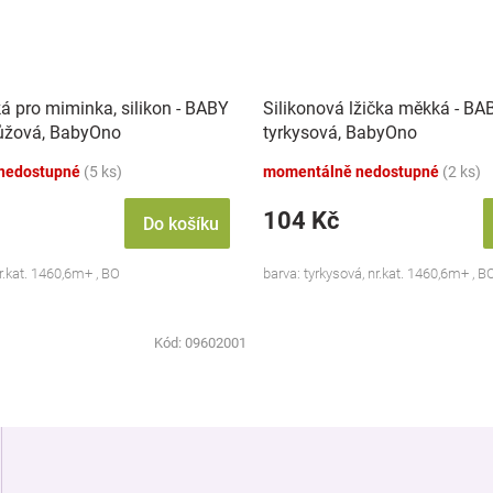
á pro miminka, silikon - BABY
Silikonová lžička měkká - BA
růžová, BabyOno
tyrkysová, BabyOno
nedostupné
(5 ks)
momentálně nedostupné
(2 ks)
104 Kč
Do košíku
nr.kat. 1460,6m+ , BO
barva: tyrkysová, nr.kat. 1460,6m+ , B
Kód:
09602001