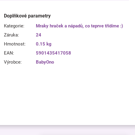
Doplňkové parametry
Kategorie
:
Mraky hraček a nápadů, co teprve třídíme :)
Záruka
:
24
Hmotnost
:
0.15 kg
EAN
:
5901435417058
Výrobce
:
BabyOno