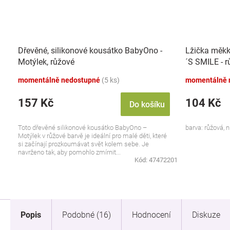
Dřevěné, silikonové kousátko BabyOno -
Lžička měkk
Motýlek, růžové
´S SMILE - 
momentálně nedostupné
(5 ks)
momentálně 
157 Kč
104 Kč
Do košíku
Toto dřevěné silikonové kousátko BabyOno –
barva: růžová, 
Motýlek v růžové barvě je ideální pro malé děti, které
si začínají prozkoumávat svět kolem sebe. Je
navrženo tak, aby pomohlo zmírnit...
Kód:
47472201
Popis
Podobné (16)
Hodnocení
Diskuze