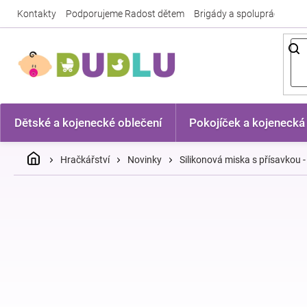
Přejít
Kontakty
Podporujeme Radost dětem
Brigády a spolupráce
Nej
na
obsah
Dětské a kojenecké oblečení
Pokojíček a kojenecká
Domů
Hračkářství
Novinky
Silikonová miska s přísavkou 