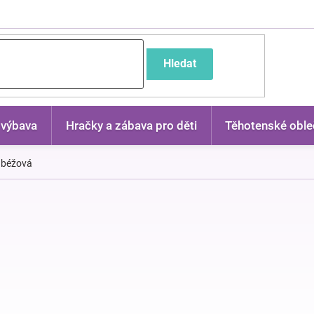
častější dotazy
Hledat
 výbava
Hračky a zábava pro děti
Těhotenské oble
- béžová