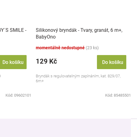
BY´S SMILE -
Silikonový bryndák - Tvary, granát, 6 m+,
BabyOno
momentálně nedostupné
(23 ks)
129 Kč
Do košíku
Do košíku
O
Bryndák s regulovatelným zapínáním, kat. 829/07,
6m+
Kód:
09602101
Kód:
85485501