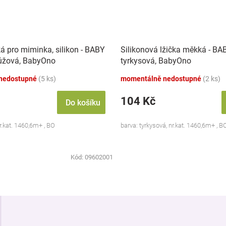
á pro miminka, silikon - BABY
Silikonová lžička měkká - BA
růžová, BabyOno
tyrkysová, BabyOno
nedostupné
(5 ks)
momentálně nedostupné
(2 ks)
104 Kč
Do košíku
nr.kat. 1460,6m+ , BO
barva: tyrkysová, nr.kat. 1460,6m+ , B
Kód:
09602001