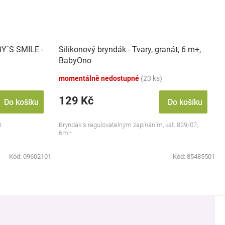
BY´S SMILE -
Silikonový bryndák - Tvary, granát, 6 m+,
BabyOno
momentálně nedostupné
(23 ks)
129 Kč
Do košíku
Do košíku
O
Bryndák s regulovatelným zapínáním, kat. 829/07,
6m+
Kód:
09602101
Kód:
85485501