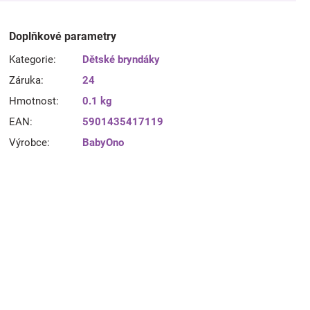
Doplňkové parametry
Kategorie
:
Dětské bryndáky
Záruka
:
24
Hmotnost
:
0.1 kg
EAN
:
5901435417119
Výrobce
:
BabyOno