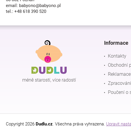
email: babyono@babyono.pl
tel.: +48 618 390 520
Z
á
p
Informace
a
t
Kontakty
í
Obchodní 
Reklamace 
méně starostí, více radostí
Zpracování
Poučení o 
Copyright 2026
Dudlu.cz
. Všechna práva vyhrazena.
Upravit nast