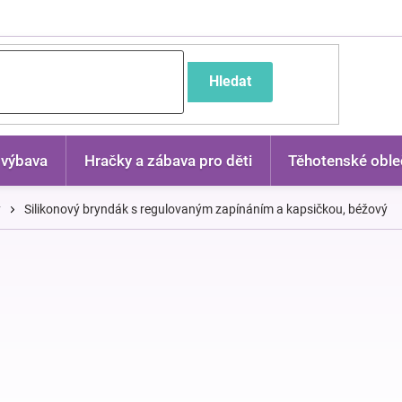
častější dotazy
Hledat
 výbava
Hračky a zábava pro děti
Těhotenské oble
y
Silikonový bryndák s regulovaným zapínáním a kapsičkou, béžový