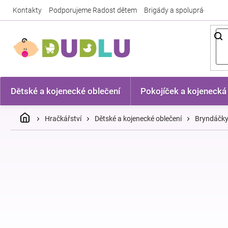
Přejít
Kontakty
Podporujeme Radost dětem
Brigády a spolupráce
Nej
na
obsah
Dětské a kojenecké oblečení
Pokojíček a kojenecká
Domů
Hračkářství
Dětské a kojenecké oblečení
Bryndáčk