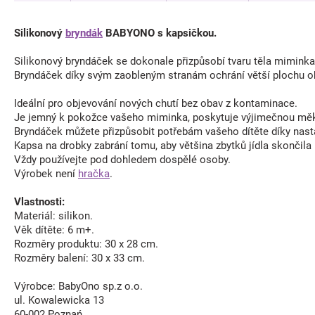
Silikonový
bryndák
BABYONO s kapsičkou.
Silikonový bryndáček se dokonale přizpůsobí tvaru těla miminka a
Bryndáček díky svým zaobleným stranám ochrání větší plochu o
Ideální pro objevování nových chutí bez obav z kontaminace.
Je jemný k pokožce vašeho miminka, poskytuje výjimečnou měk
Bryndáček můžete přizpůsobit potřebám vašeho dítěte díky nasta
Kapsa na drobky zabrání tomu, aby většina zbytků jídla skončila
Vždy používejte pod dohledem dospělé osoby.
Výrobek není
hračka
.
Vlastnosti:
Materiál: silikon.
Věk dítěte: 6 m+.
Rozměry produktu: 30 x 28 cm.
Rozměry balení: 30 x 33 cm.
Výrobce: BabyOno sp.z o.o.
ul. Kowalewicka 13
60-002 Poznań