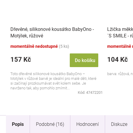
Dřevěné, silikonové kousátko BabyOno -
Lžička měkk
Motýlek, růžové
´S SMILE - 
momentálně nedostupné
(5 ks)
momentálně 
157 Kč
104 Kč
Do košíku
Toto dřevěné silikonové kousátko BabyOno –
barva: růžová, 
Motýlek v růžové barvě je ideální pro malé děti, které
si začínají prozkoumávat svět kolem sebe. Je
navrženo tak, aby pomohlo zmírnit...
Kód:
47472201
Popis
Podobné (16)
Hodnocení
Diskuze