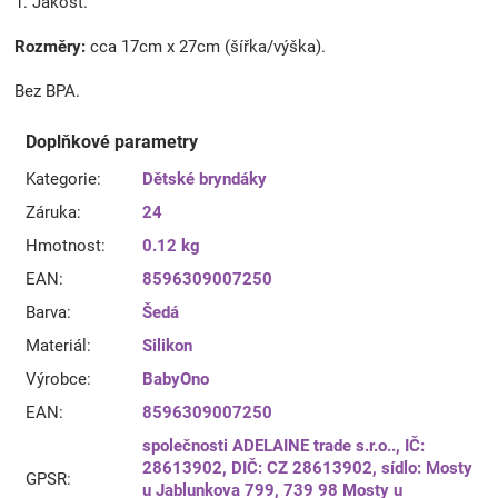
1. Jakost.
Rozměry:
cca 17cm x 27cm (šířka/výška).
Bez BPA.
Doplňkové parametry
Kategorie
:
Dětské bryndáky
Záruka
:
24
Hmotnost
:
0.12 kg
EAN
:
8596309007250
Barva
:
Šedá
Materiál
:
Silikon
Výrobce
:
BabyOno
EAN
:
8596309007250
společnosti ADELAINE trade s.r.o.., IČ:
28613902, DIČ: CZ 28613902, sídlo: Mosty
GPSR
:
u Jablunkova 799, 739 98 Mosty u