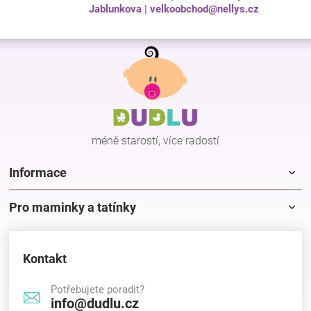
Jablunkova | velkoobchod@nellys.cz
Z
á
p
a
t
í
méně starostí, více radostí
Informace
Pro maminky a tatínky
Kontakt
Potřebujete poradit?
info@dudlu.cz