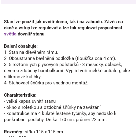
Stan lze použít jak uvnitř domu, tak i na zahradu. Závěs na
okně a vstup lze regulovat a lze tak regulovat propustnost
světla
dovnitř stanu.
Balení obsahuje:
1. Stan na dřevěném rámu.
2. Oboustranná bavlněná podložka (tloušťka cca 4 cm).
3. 5 roztomilých plyšových polštářků - 3 měsíčky, obláček,
čtverec zdobený bambulkami. Výplň tvoří měkké antialergické
silikonové kuličky.
4. Stahovací šňůrka pro snadnou montáž.
Charakteristika:
- velká kapsa uvnitř stanu
- okno s roletkou a ozdobné šňůrky na zavázání
- konstrukce má 4 kulaté leštěné tyčinky, aby nedošlo k
poškrábání podlahy. Délka 170 cm, průměr 22 mm.
Rozměry:
šířka 115 x 115 cm