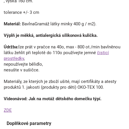
, výška 160 cm.
tolerance +/- 3 cm
Materiál:
BavlnaGramáž látky minky 400 g / m2).
Výplň je měkká, antialergická silikonová kulička.
Údržba:
lze prát v pračce na 40o, max - 800 ot./min bavlněnou
látku žehlit při teplotě do 110o používejte jemné
čisticí
prostředky
,
nepoužívejte bělidlo,
nesušte v sušičce.
Materiály, ze kterých je zboží ušité, mají certifikáty a atesty
produktů 1. jakosti (produkty pro děti) OKO-TEX 100.
Videonávod: Jak na motáž dětského domečku týpí.
ZDE
Doplňkové parametry