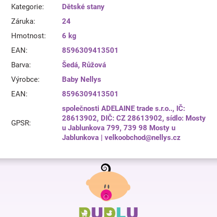
Kategorie
:
Dětské stany
Záruka
:
24
Hmotnost
:
6 kg
EAN
:
8596309413501
Barva
:
Šedá
,
Růžová
Výrobce
:
Baby Nellys
EAN
:
8596309413501
společnosti ADELAINE trade s.r.o.., IČ:
28613902, DIČ: CZ 28613902, sídlo: Mosty
GPSR
:
u Jablunkova 799, 739 98 Mosty u
Jablunkova | velkoobchod@nellys.cz
Z
á
p
a
t
í