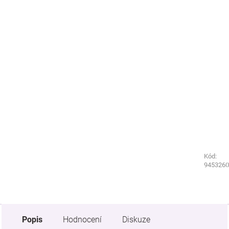
Kód:
Kód:
4252720
9453260
Popis
Hodnocení
Diskuze