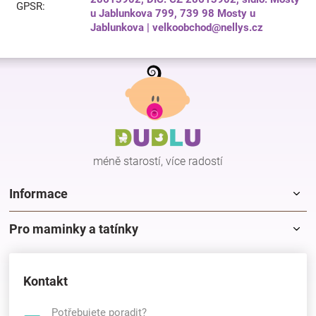
GPSR
:
u Jablunkova 799, 739 98 Mosty u
Jablunkova | velkoobchod@nellys.cz
Z
á
p
a
t
í
méně starostí, více radostí
Informace
Pro maminky a tatínky
Kontakt
Potřebujete poradit?