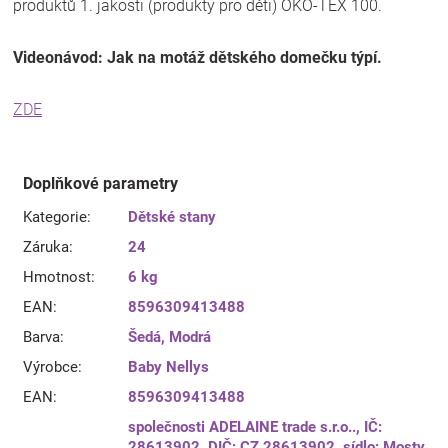
produktů 1. jakosti (produkty pro děti) OKO-TEX 100.
Videonávod: Jak na motáž dětského domečku týpí.
ZDE
Doplňkové parametry
Kategorie
:
Dětské stany
Záruka
:
24
Hmotnost
:
6 kg
EAN
:
8596309413488
Barva
:
Šedá
,
Modrá
Výrobce
:
Baby Nellys
EAN
:
8596309413488
společnosti ADELAINE trade s.r.o.., IČ:
28613902, DIČ: CZ 28613902, sídlo: Mosty