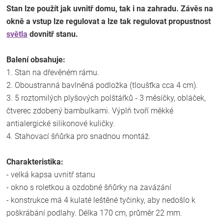
Stan lze použít jak uvnitř domu, tak i na zahradu. Závěs na
okně a vstup lze regulovat a lze tak regulovat propustnost
světla
dovnitř stanu.
Balení obsahuje:
1. Stan na dřevěném rámu.
2. Oboustranná bavlněná podložka (tloušťka cca 4 cm).
3. 5 roztomilých plyšových polštářků - 3 měsíčky, obláček,
čtverec zdobený bambulkami. Výplň tvoří měkké
antialergické silikonové kuličky.
4. Stahovací šňůrka pro snadnou montáž.
Charakteristika:
- velká kapsa uvnitř stanu
- okno s roletkou a ozdobné šňůrky na zavázání
- konstrukce má 4 kulaté leštěné tyčinky, aby nedošlo k
poškrábání podlahy. Délka 170 cm, průměr 22 mm.