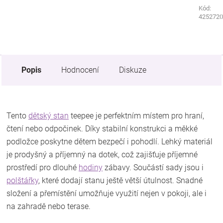
Kód:
Kód:
9453260
4252720
Popis
Hodnocení
Diskuze
Tento
dětský stan
teepee je perfektním místem pro hraní,
čtení nebo odpočinek. Díky stabilní konstrukci a měkké
podložce poskytne dětem bezpečí i pohodlí. Lehký materiál
je prodyšný a příjemný na dotek, což zajišťuje příjemné
prostředí pro dlouhé
hodiny
zábavy. Součástí sady jsou i
polštářky
, které dodají stanu ještě větší útulnost. Snadné
složení a přemístění umožňuje využití nejen v pokoji, ale i
na zahradě nebo terase.