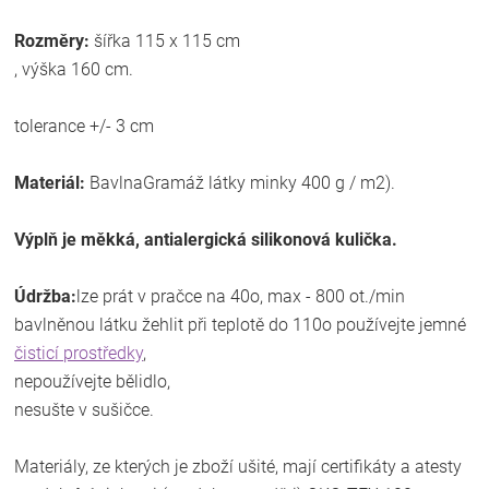
Rozměry:
šířka 115 x 115 cm
, výška 160 cm.
tolerance +/- 3 cm
Materiál:
BavlnaGramáž látky minky 400 g / m2).
Výplň je měkká, antialergická silikonová kulička.
Údržba:
lze prát v pračce na 40o, max - 800 ot./min
bavlněnou látku žehlit při teplotě do 110o používejte jemné
čisticí prostředky
,
nepoužívejte bělidlo,
nesušte v sušičce.
Materiály, ze kterých je zboží ušité, mají certifikáty a atesty