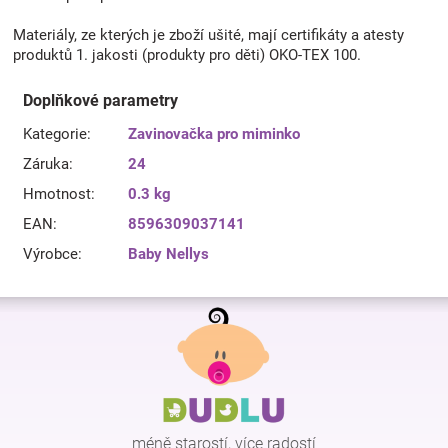
Materiály, ze kterých je zboží ušité, mají certifikáty a atesty
produktů 1. jakosti (produkty pro děti) OKO-TEX 100.
Doplňkové parametry
Kategorie
:
Zavinovačka pro miminko
Záruka
:
24
Hmotnost
:
0.3 kg
EAN
:
8596309037141
Výrobce
:
Baby Nellys
Z
á
p
a
t
í
méně starostí, více radostí