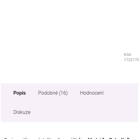
Kód:
Kód:
2717010
1722170
Popis
Podobné (16)
Hodnocení
Diskuze