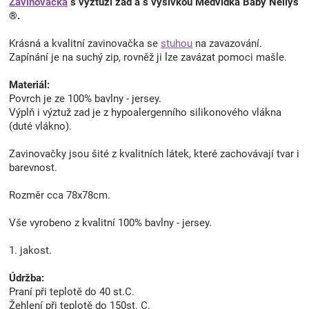
Zavinovačka
s výztuží zad a s výšivkou Medvídka Baby Nellys
®.
Krásná a kvalitní zavinovačka se
stuhou
na zavazování.
Zapínání je na suchý zip, rovněž ji lze zavázat pomoci mašle.
Materiál:
Povrch je ze 100% bavlny - jersey.
Výplň i výztuž zad je z hypoalergenního silikonového vlákna
(duté vlákno).
Zavinovačky jsou šité z kvalitních látek, které zachovávají tvar i
barevnost.
Rozměr cca 78x78cm.
Vše vyrobeno z kvalitní 100% bavlny - jersey.
1. jakost.
Údržba:
Praní při teplotě do 40 st.C.
Žehlení při teplotě do 150st. C.