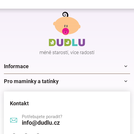
Z
á
p
a
t
í
méně starostí, více radostí
Informace
Pro maminky a tatínky
Kontakt
Potřebujete poradit?
info@dudlu.cz