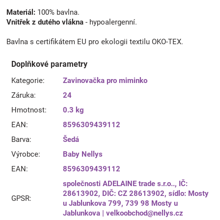
Materiál:
100% bavlna.
Vnitřek z dutého vlákna
- hypoalergenní.
Bavlna s certifikátem EU pro ekologii textilu OKO-TEX.
Doplňkové parametry
Kategorie
:
Zavinovačka pro miminko
Záruka
:
24
Hmotnost
:
0.3 kg
EAN
:
8596309439112
Barva
:
Šedá
Výrobce
:
Baby Nellys
EAN
:
8596309439112
společnosti ADELAINE trade s.r.o.., IČ:
28613902, DIČ: CZ 28613902, sídlo: Mosty
GPSR
:
u Jablunkova 799, 739 98 Mosty u
Jablunkova | velkoobchod@nellys.cz