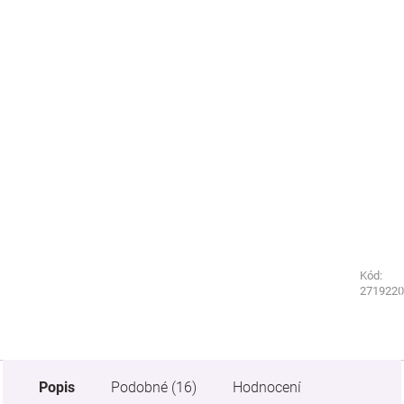
Kód:
Kód:
2677110
2719220
Popis
Podobné (16)
Hodnocení