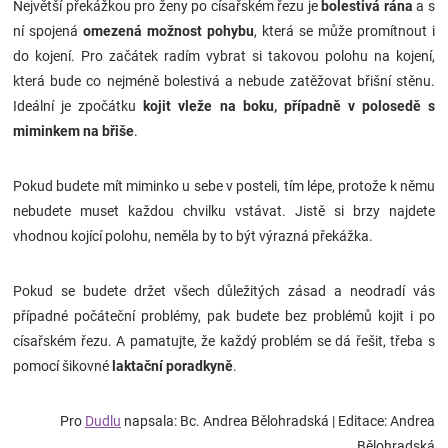
Největší překážkou pro ženy po císařském řezu je
bolestivá rána
a s
ní spojená
omezená možnost pohybu
, která se může promítnout i
do kojení. Pro začátek radím vybrat si takovou polohu na kojení,
která bude co nejméně bolestivá a nebude zatěžovat břišní stěnu.
Ideální je zpočátku
kojit vleže na boku, případně v polosedě s
miminkem na břiše
.
Pokud budete mít miminko u sebe v posteli, tím lépe, protože k němu
nebudete muset každou chvilku vstávat. Jistě si brzy najdete
vhodnou kojící polohu, neměla by to být výrazná překážka.
Pokud se budete držet všech důležitých zásad a neodradí vás
případné počáteční problémy, pak budete bez problémů kojit i po
císařském řezu. A pamatujte, že každý problém se dá řešit, třeba s
pomocí šikovné
laktační poradkyně
.
Pro
Dudlu
napsala: Bc. Andrea Bělohradská
| Editace: Andrea
Bělohradská