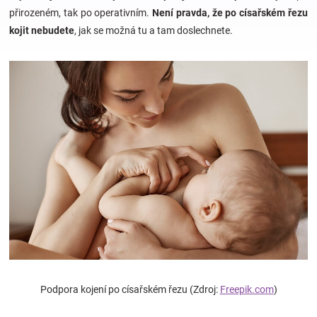
přirozeném, tak po operativním.
Není pravda, že po císařském řezu
kojit nebudete
, jak se možná tu a tam doslechnete.
Hračky
a
zábava
pro
děti
Těhotenské
oblečení
Podpora kojení po císařském řezu (Zdroj:
Freepik.com
)
Novinky