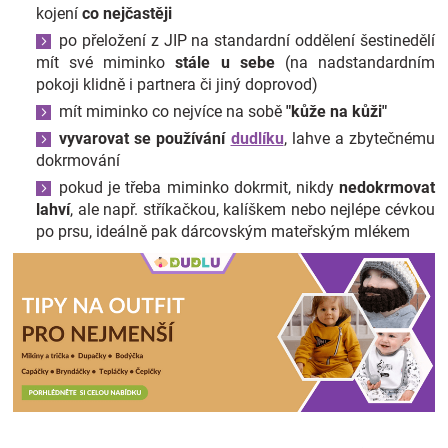
kojení
co nejčastěji
po přeložení z JIP na standardní oddělení šestinedělí
mít své miminko
stále u sebe
(na nadstandardním
pokoji klidně i partnera či jiný doprovod)
mít miminko co nejvíce na sobě
"kůže na kůži"
vyvarovat se používání
dudlíku
, lahve a zbytečnému
dokrmování
pokud je třeba miminko dokrmit, nikdy
nedokrmovat
lahví
, ale např. stříkačkou, kalíškem nebo nejlépe cévkou
po prsu, ideálně pak dárcovským mateřským mlékem