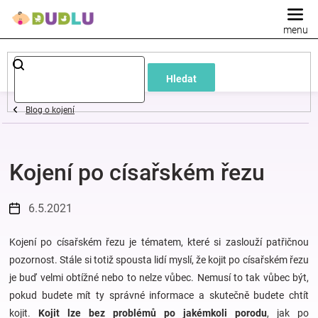
Přejít
na
obsah
Dětské
Hledat
a
Blog o kojení
kojenecké
Kojení po císařském řezu
oblečení
Pokojíček
6.5.2021
a
Kojení po císařském řezu je tématem, které si zaslouží patřičnou
pozornost. Stále si totiž spousta lidí myslí, že kojit po císařském řezu
je buď velmi obtížné nebo to nelze vůbec. Nemusí to tak vůbec být,
kojenecká
pokud budete mít ty správné informace a skutečně budete chtít
kojit.
Kojit lze bez problémů po jakémkoli porodu
, jak po
výbava