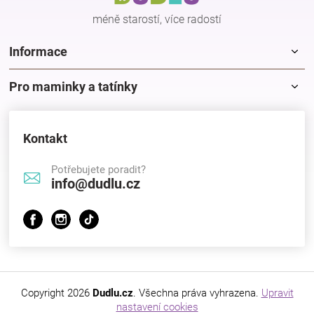
í
méně starostí, více radostí
Informace
Pro maminky a tatínky
Kontakt
Potřebujete poradit?
info@dudlu.cz
Copyright 2026
Dudlu.cz
. Všechna práva vyhrazena.
Upravit
nastavení cookies