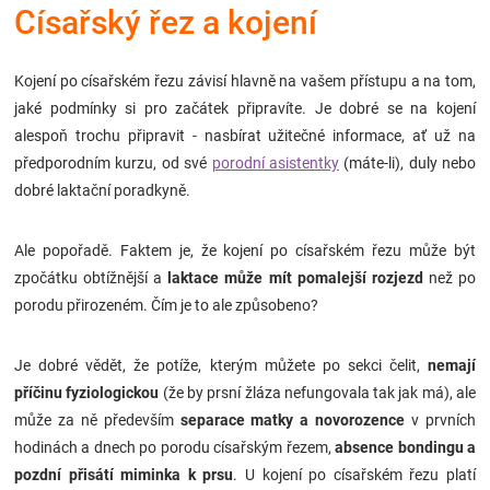
Císařský řez a kojení
Značky
Blog
Kojení po císařském řezu závisí hlavně na vašem přístupu a na tom,
jaké podmínky si pro začátek připravíte. Je dobré se na kojení
alespoň trochu připravit - nasbírat užitečné informace, ať už na
Hračkářství
předporodním kurzu, od své
porodní asistentky
(máte-li), duly nebo
dobré laktační poradkyně.
Přihlášení
Ale popořadě. Faktem je, že kojení po císařském řezu může být
zpočátku obtížnější a
laktace může mít pomalejší rozjezd
než po
porodu přirozeném. Čím je to ale způsobeno?
Je dobré vědět, že potíže, kterým můžete po sekci čelit,
nemají
příčinu fyziologickou
(že by prsní žláza nefungovala tak jak má), ale
může za ně především
separace matky a novorozence
v prvních
hodinách a dnech po porodu císařským řezem,
absence bondingu a
pozdní přisátí miminka k prsu
. U kojení po císařském řezu platí