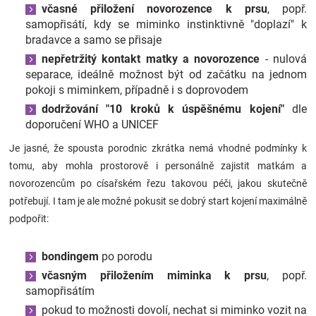
včasné přiložení novorozence k prsu
, popř.
samopřisátí, kdy se miminko instinktivně "doplazí" k
bradavce a samo se přisaje
nepřetržitý kontakt matky a novorozence
- nulová
separace, ideálně možnost být od začátku na jednom
pokoji s miminkem, případně i s doprovodem
dodržování "10 kroků k úspěšnému kojení"
dle
doporučení WHO a UNICEF
Je jasné, že spousta porodnic zkrátka nemá vhodné podmínky k
tomu, aby mohla prostorově i personálně zajistit matkám a
novorozencům po císařském řezu takovou péči, jakou skutečně
potřebují. I tam je ale možné pokusit se dobrý start kojení maximálně
podpořit:
bondingem
po porodu
včasným přiložením miminka k prsu
, popř.
samopřisátím
pokud to možnosti dovolí, nechat si miminko vozit na