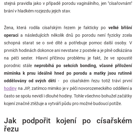
stejná pravidla jako v případě porodu vaginálního, jen "císařovnám"
brání v hladkém rozjezdu jejich stav.
Žena, která rodila císařským řezem je fakticky po
velké břišní
operaci
a následujících několik dnů po porodu není fyzicky zcela
schopná starat se o své dítě a potřebuje pomoc další osoby. V
prvních hodinách dokonce ani nevstane z postele a je plně odkázána
na péči sester. Hlavní příčinou problému je fakt, že ve spoustě
porodnic stále
neprobíhá po sekcích bonding, včasné přiložení
miminka k prsu ideálně hned po porodu a matky jsou rutinně
oddělovány od svých dětí
- po císařském řezu totiž tráví první
hodiny
na JIP, zatímco mimiko je v péči novorozeneckého oddělení a
často se spolu nevidí i dlouhé hodiny. Tohle všechno bohužel začátky
kojení značně ztěžuje a vytváří půdu pro možné budoucí potíže.
Jak podpořit kojení po císařském
řezu