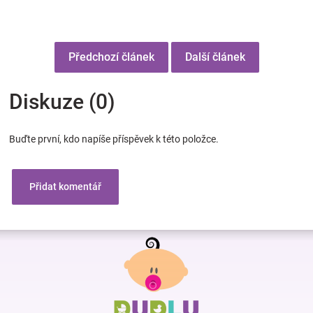
Předchozí článek
Další článek
Diskuze (0)
Buďte první, kdo napíše příspěvek k této položce.
Přidat komentář
Z
á
p
a
t