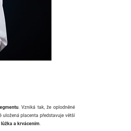
segmentu
. Vzniká tak, že oplodněné
ě uložená placenta představuje větší
lůžka a krvácením
.