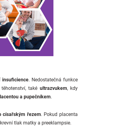
í insuficience
. Nedostatečná funkce
 těhotenství, také
ultrazvukem
, kdy
placentou a pupečníkem
.
bo císařským řezem
. Pokud placenta
 krevní tlak matky a preeklampsie.