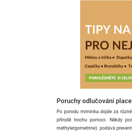
Poruchy odlučování place
Po porodu miminka dojde za různě
přírodě trochu pomoci. Někdy po
methylergometrine) podává preventi