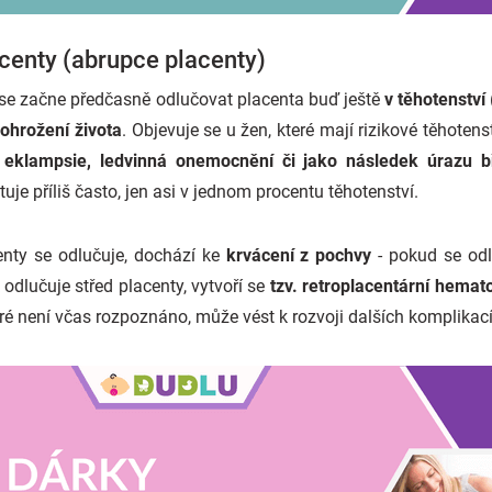
centy (abrupce placenty)
 se začne předčasně odlučovat placenta buď ještě
v těhotenství
ohrožení života
. Objevuje se u žen, které mají rizikové těhoten
, eklampsie, ledvinná onemocnění či jako následek úrazu b
uje příliš často, jen asi v jednom procentu těhotenství.
enty se odlučuje, dochází ke
krvácení z pochvy
- pokud se odl
dlučuje střed placenty, vytvoří se
tzv. retroplacentární hema
eré není včas rozpoznáno, může vést k rozvoji dalších komplikací