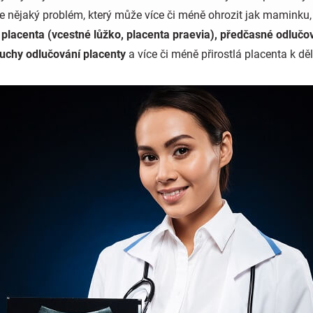
se nějaký problém, který může více či méně ohrozit jak maminku,
 placenta (vcestné lůžko, placenta praevia), předčasné odlučov
ruchy odlučování placenty
a více či méně přirostlá placenta k dě