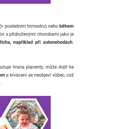
(v posledním trimestru) nebo
během
ství s přidruženými chorobami jako je
řicha, například při autonehodách
.
učuje hrana placenty, může dojít ke
tom
a krvácení se neobjeví vůbec, což
.