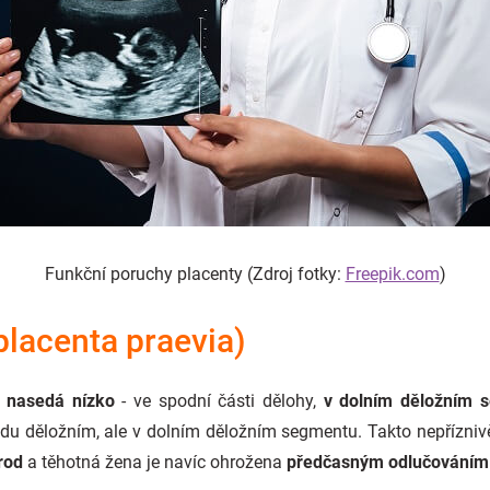
Funkční poruchy placenty
(Zdroj
fotky:
Freepik.com
)
placenta praevia)
á
nasedá nízko
- ve spodní části dělohy,
v dolním děložním 
ndu děložním, ale v dolním děložním segmentu. Takto nepřízniv
rod
a těhotná žena je navíc ohrožena
předčasným odlučováním 