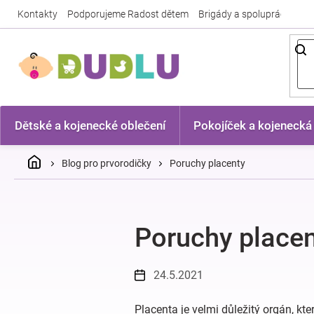
Přejít
Kontakty
Podporujeme Radost dětem
Brigády a spolupráce
Nej
na
obsah
Dětské a kojenecké oblečení
Pokojíček a kojenecká
Domů
Blog pro prvorodičky
Poruchy placenty
Poruchy place
24.5.2021
Placenta je velmi důležitý orgán, kt