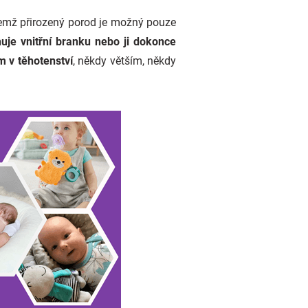
čemž přirozený porod je možný pouze
uje vnitřní branku nebo ji dokonce
m v těhotenství
, někdy větším, někdy