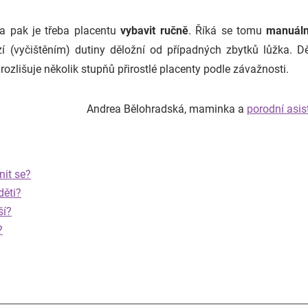
a pak je třeba placentu
vybavit ručně
. Říká se tomu
manuáln
zí (vyčištěním) dutiny děložní od případných zbytků lůžka. D
rozlišuje několik stupňů přirostlé placenty podle závažnosti.
Andrea Bělohradská, maminka a
porodní asis
nit se?
děti?
ší?
?