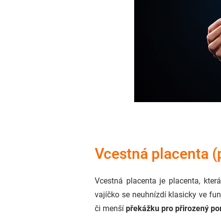
Vcestná placenta (
Vcestná placenta je placenta, kter
vajíčko se neuhnízdí klasicky ve fu
či menší
překážku pro přirozený po