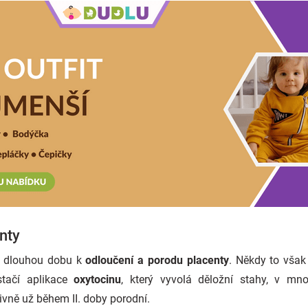
nty
 dlouhou dobu k
odloučení a porodu placenty
. Někdy to však
stačí aplikace
oxytocinu
, který vyvolá děložní stahy, v mno
vně už během II. doby porodní.