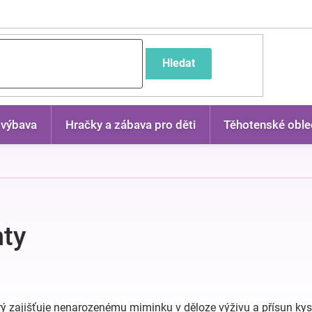
častější dotazy
Hledat
 výbava
Hračky a zábava pro děti
Těhotenské oble
nty
erý zajišťuje nenarozenému miminku v děloze výživu a přísun kysl