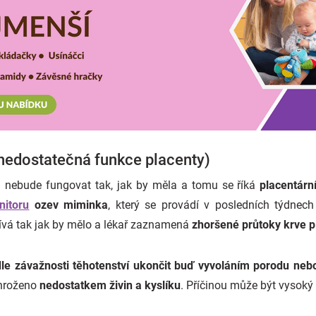
(nedostatečná funkce placenty)
u nebude fungovat tak, jak by měla a tomu se říká
placentárn
nitoru
ozev miminka
, který se provádí v posledních týdnech
ívá tak jak by mělo a lékař zaznamená
zhoršené průtoky krve 
le závažnosti těhotenství ukončit buď vyvoláním porodu ne
ohroženo
nedostatkem živin a kyslíku
. Příčinou může být vysoký