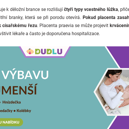
je k děložní brance se rozlišují
čtyři typy vcestného lůžka
, při
třní branky, která se při porodu otevírá.
Pokud placenta zasah
 k císařskému řezu
. Placenta praevia se může projevit
krvácení
vštívit lékaře a často je doporučena hospitalizace.