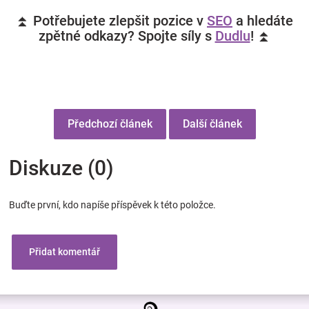
⏫ Potřebujete zlepšit pozice v
SEO
a hledáte
zpětné odkazy? Spojte síly s
Dudlu
! ⏫
Předchozí článek
Další článek
Diskuze (0)
Buďte první, kdo napíše příspěvek k této položce.
Přidat komentář
Z