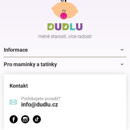
á
p
a
t
í
méně starostí, více radostí
Informace
Pro maminky a tatínky
Kontakt
Potřebujete poradit?
info@dudlu.cz