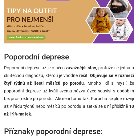
Poporodní deprese
Poporodní deprese už je o něco
závažnější stav
, protože se jedná o
skutečnou diagnózu, kterou je vhodné řešit.
Objevuje se v rozmezí
čtyř týdnů až šesti měsíců po porodu
. Mnoho lidí si myslí, že
poporodní deprese už kvůli svému názvu úzce souvisí s obdobím
bezprostředně po porodu. Ale není tomu tak. Porucha se plně rozvíjí
až v řádu týdnů nebo měsíců po porodu a setká se s ní přibližně
10
až 19% matek
.
Příznaky poporodní deprese: