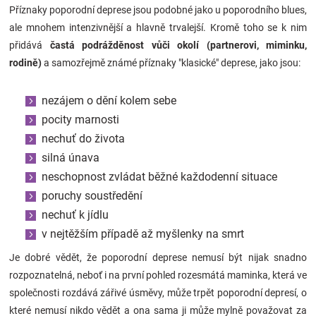
Příznaky poporodní deprese jsou podobné jako u poporodního blues,
ale mnohem intenzivnější a hlavně trvalejší. Kromě toho se k nim
přidává
častá podrážděnost vůči okolí (partnerovi, miminku,
rodině)
a samozřejmě známé příznaky "klasické" deprese, jako jsou:
nezájem o dění kolem sebe
pocity marnosti
nechuť do života
silná únava
neschopnost zvládat běžné každodenní situace
poruchy soustředění
nechuť k jídlu
v nejtěžším případě až myšlenky na smrt
Je dobré vědět, že poporodní deprese nemusí být nijak snadno
rozpoznatelná, neboť i na první pohled rozesmátá maminka, která ve
společnosti rozdává zářivé úsměvy, může trpět poporodní depresí, o
které nemusí nikdo vědět a ona sama ji může mylně považovat za