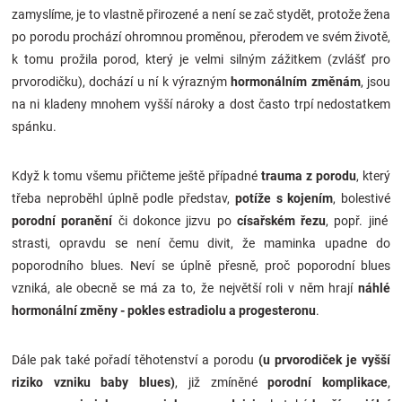
zamyslíme, je to vlastně přirozené a není se zač stydět, protože žena
po porodu prochází ohromnou proměnou, přerodem ve svém životě,
k tomu prožila porod, který je velmi silným zážitkem (zvlášť pro
prvorodičku), dochází u ní k výrazným
hormonálním změnám
, jsou
na ni kladeny mnohem vyšší nároky a dost často trpí nedostatkem
spánku.
Když k tomu všemu přičteme ještě případné
trauma z porodu
, který
třeba neproběhl úplně podle představ,
potíže s kojením
, bolestivé
porodní poranění
či dokonce jizvu po
císařském řezu
, popř. jiné
strasti, opravdu se není čemu divit, že maminka upadne do
poporodního blues. Neví se úplně přesně, proč poporodní blues
vzniká, ale obecně se má za to, že největší roli v něm hrají
náhlé
hormonální změny - pokles estradiolu a progesteronu
.
Dále pak také pořadí těhotenství a porodu
(u prvorodiček je vyšší
riziko vzniku baby blues)
, již zmíněné
porodní komplikace
,