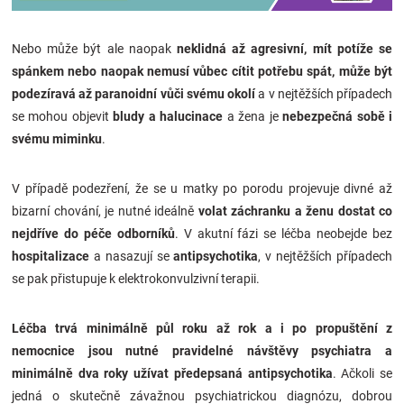
Nebo může být ale naopak
neklidná až agresivní, mít potíže se
spánkem nebo naopak nemusí vůbec cítit potřebu spát, může být
podezíravá až paranoidní vůči svému okolí
a v nejtěžších případech
se mohou objevit
bludy a halucinace
a žena je
nebezpečná sobě i
svému miminku
.
V případě podezření, že se u matky po porodu projevuje divné až
bizarní chování, je nutné ideálně
volat záchranku a ženu dostat co
nejdříve do péče odborníků
. V akutní fázi se léčba neobejde bez
hospitalizace
a nasazují se
antipsychotika
, v nejtěžších případech
se pak přistupuje k elektrokonvulzivní terapii.
Léčba trvá
minimálně půl roku až rok a i po propuštění z
nemocnice jsou nutné pravidelné návštěvy psychiatra a
minimálně dva roky užívat předepsaná antipsychotika
. Ačkoli se
jedná o skutečně závažnou psychiatrickou diagnózu, dobrou