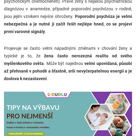
psychotickým onemocněním). Právě ženy s nějakou psychiatrickou
diagnózou v anamnéze, případně poporodní psychózou v rodině,
jsou jejím vznikem nejvíce ohroženy.
Poporodní psychóza je
velmi
nebezpečná a je nutné ji začít řešit nejlépe hned, co se projeví
první varovné signály
.
Projevuje se často velmi nápadnými změnami v chování ženy a
typické je to, že
žena často nerozezná realitu od svého
myšlenkového světa
. Může být najednou
velmi upovídaná, působí
až přehnaně v pohodě a šťastně, srší nevyčerpatelnou energií a je
doslova k nezastavení
.