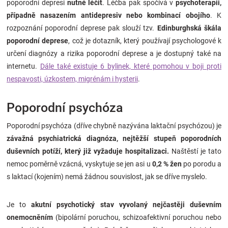
poporodní depresi
nutné léčit
. Léčba pak spočívá v
psychoterapii,
případně nasazením antidepresiv nebo kombinací obojího
. K
rozpoznání poporodní deprese pak slouží tzv.
Edinburghská škála
poporodní deprese
, což je dotazník, který používají psychologové k
určení diagnózy a rizika poporodní deprese a je dostupný také na
internetu.
Dále také existuje 6 bylinek, které pomohou v boji proti
nespavosti, úzkostem, migrénám i hysterii
.
Poporodní psychóza
Poporodní psychóza (dříve chybně nazývána laktační psychózou) je
závažná psychiatrická diagnóza, nejtěžší stupeň poporodních
duševních potíží, který již vyžaduje hospitalizaci.
Naštěstí je tato
nemoc poměrně vzácná, vyskytuje se jen asi u
0,2 % žen
po porodu a
s laktací (kojením) nemá žádnou souvislost, jak se dříve myslelo.
Je to
akutní psychotický stav vyvolaný nejčastěji duševním
onemocněním
(bipolární poruchou, schizoafektivní poruchou nebo