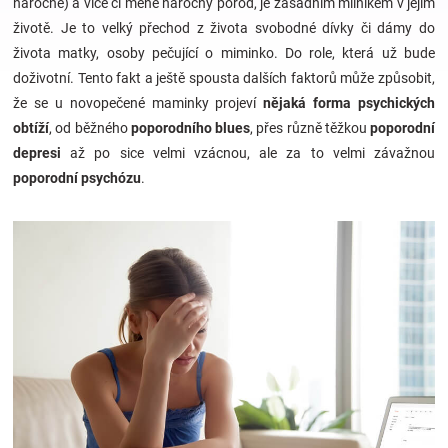
náročné) a více či méně náročný porod, je zásadním milníkem v jejím
životě. Je to velký přechod z života svobodné dívky či dámy do
Hračky
života matky, osoby pečující o miminko. Do role, která už bude
doživotní. Tento fakt a ještě spousta dalších faktorů může způsobit,
a
že se u novopečené maminky projeví
nějaká forma psychických
obtíží
, od běžného
poporodního blues
, přes různě těžkou
poporodní
depresi
zábava
až po sice velmi vzácnou, ale za to velmi závažnou
poporodní psychózu
.
pro
děti
Těhotenské
oblečení
Novinky