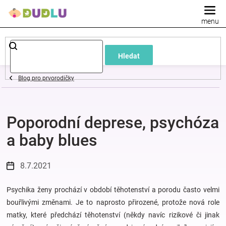
Přejít
na
obsah
Dětské
Hledat
a
Blog pro prvorodičky
kojenecké
Poporodní deprese, psychóza
oblečení
a baby blues
Pokojíček
8.7.2021
a
Psychika ženy prochází v období těhotenství a porodu často velmi
kojenecká
bouřlivými změnami. Je to naprosto přirozené, protože nová role
matky, které předchází těhotenství (někdy navíc rizikové či jinak
výbava