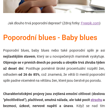
Značky
Blog
Jak dlouho trvá poporodní deprese?
(Zdroj
fotky:
Freepik.com
)
Hračkářství
Poporodní blues - Baby blues
Přihlášení
Poporodní blues, baby blues nebo také poporodní splín je asi
nejčastějším
stavem
, který se u novopečených maminek vyskytuje.
Objevuje se
v prvních dnech po porodu a obvykle trvá zhruba týden
až deset dní
. Postihuje poměrně široké procentuální rozpětí žen,
odhadem
od 26 do 85%
, což znamená, že větší či menší poporodní
splín padne víceméně na většinu žen, které jsou čerstvě po porodu.
Charakteristickými projevy jsou zvýšená emoční citlivost (doslova
"přecitlivělost"), plačtivost, smutná nálada, ale také pocit
strachu
a
bezmoci, úzkost, nervové napětí a únava
. Když se nad tím