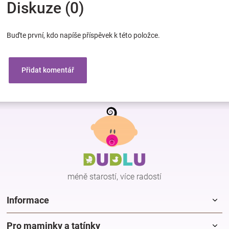
Diskuze (0)
Buďte první, kdo napíše příspěvek k této položce.
Přidat komentář
Z
á
p
a
t
í
méně starostí, více radostí
Informace
Pro maminky a tatínky