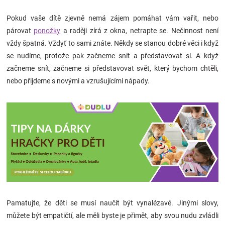
Pokud vaše dítě zjevně nemá zájem pomáhat vám vařit, nebo
párovat
ponožky
a raději zírá z okna, netrapte se. Nečinnost není
vždy špatná. Vždyť to sami znáte. Někdy se stanou dobré věci i když
se nudíme, protože pak začneme snít a představovat si. A když
začneme snít, začneme si představovat svět, který bychom chtěli,
nebo přijdeme s novými a vzrušujícími nápady.
Pamatujte, že děti se musí naučit být vynalézavé. Jinými slovy,
můžete být empatičtí, ale měli byste je přimět, aby svou nudu zvládli