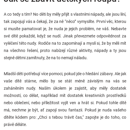
Značky
A co tedy s tím? No děti by měly přijít s vlastními nápady, ale jsou líní,
Blog
tak zapojují vás a čekají, že za ně “něco” vymyslíte. První věc, kterou
si musíte pamatovat je, že nuda je jejich problém, ne váš. Nebavte
své dítě pokaždé, když se nudí. Jinak převezmete odpovědnost za
Hračkářství
vyléčení této nudy. Rodiče na to zapomínají a myslí si, že by měli mít
na všechno řešení, proto nabízejí různé aktivity, nápady a ty jsou
Přihlášení
stejně dětmi zamítnuty, že na to nemají náladu.
Mladší děti potřebují více pomoci, pokud jde o hledání zábavy. Ale jak
vaše dítě stárne, mělo by se stát méně závislým na vás se
zaháněním nudy. Naším úkolem je zajistit, aby měly dostatek
možností, co dělat, například mít dostatek kreativních prostředků
nebo oblečení, nebo příležitost vyjít ven a hrát si. Pokud tohle dítě
má, nechme je být, ať zapojí svou fantazii. Pokud je nuda vašeho
dítěte kódem pro: „Chci s tebou trávit čas,“ zapojte je do toho, co
právě děláte.