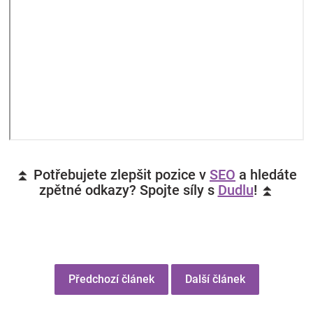
⏫ Potřebujete zlepšit pozice v
SEO
a hledáte
zpětné odkazy? Spojte síly s
Dudlu
! ⏫
Předchozí článek
Další článek