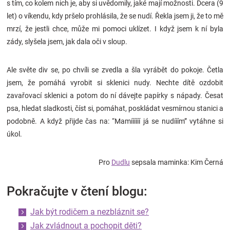
s tím, co kolem nich je, aby si uvědomily, jaké mají možnosti. Dcera (9
let) o víkendu, kdy pršelo prohlásila, že se nudí. Řekla jsem ji, že to mě
mrzí, že jestli chce, může mi pomoci uklízet. I když jsem k ní byla
zády, slyšela jsem, jak dala oči v sloup.
Ale světe div se, po chvíli se zvedla a šla vyrábět do pokoje. Četla
jsem, že pomáhá vyrobit si sklenici nudy. Nechte dítě ozdobit
zavařovací sklenici a potom do ní dávejte papírky s nápady. Česat
psa, hledat sladkosti, číst si, pomáhat, poskládat vesmírnou stanici a
podobně. A když přijde čas na: “Mamíííííí já se nudííím” vytáhne si
úkol.
Pro
Dudlu
sepsala maminka: Kim Černá
Pokračujte v čtení blogu:
Jak být rodičem a nezbláznit se?
Jak zvládnout a pochopit děti?