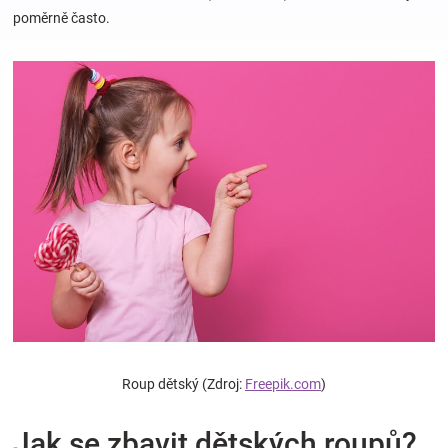
poměrně často.
Hračky
a
zábava
pro
děti
Těhotenské
oblečení
Roup dětský (Zdroj:
Freepik.com
)
Novinky
Jak se zbavit dětských roupů?