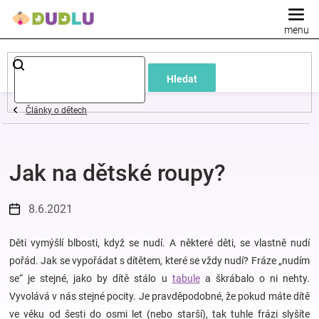
Přejít
na
obsah
Dětské
Hledat
a
Články o dětech
kojenecké
Jak na dětské roupy?
oblečení
Pokojíček
8.6.2021
a
Děti vymýšlí blbosti, když se nudí. A některé děti, se vlastně nudí
pořád. Jak se vypořádat s dítětem, které se vždy nudí? Fráze „nudím
se“ je stejné, jako by dítě stálo u
tabule
a škrábalo o ni nehty.
kojenecká
Vyvolává v nás stejné pocity. Je pravděpodobné, že pokud máte dítě
ve věku od šesti do osmi let (nebo starší), tak tuhle frázi slyšíte
výbava