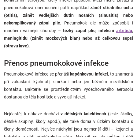
konkrétním sérotypu, který infekci způsobil. Mezi méně závažná
pneumokoková onemocnění patří například
zánět středního ucha
(otitis), zánět vedlejších dutin nosních (sinusitis) nebo
nekomplikovaný zápal plic
. Pneumokok ale může způsobit i
mnohem vážnější choroby –
těžký zápal plic, infekční
artritidu
,
meningitidu (zánět mozkových blan) nebo až celkovou sepsi
(otravu krve)
.
Přenos pneumokokové infekce
Pneumokoková infekce se přenáší
kapénkovou infekcí
, to znamená
při zakašlání, kýchnutí, smrkání nebo jen běžném mezilidském
kontaktu. Bakterie se prostřednictvím vydechovaného aerosolu
dostanou do těla hostitele a vyvolají infekci.
Nejčastěji k nákaze dochází
v dětských kolektivech
(jesle, školky,
dětské skupiny, školy apod.), ale také doma v úzkém kontaktu s
členy domácnosti. Nejvíce náchylní jsou nejmenší děti – kojenci a
batolata a děti předškolního věku. Nakazit se ale můžou i děti