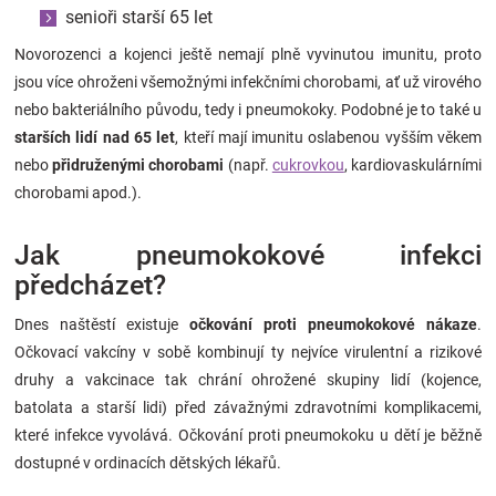
senioři starší 65 let
Novorozenci a kojenci ještě nemají plně vyvinutou imunitu, proto
jsou více ohroženi všemožnými infekčními chorobami, ať už virového
nebo bakteriálního původu, tedy i pneumokoky. Podobné je to také u
starších lidí nad 65 let
, kteří mají imunitu oslabenou vyšším věkem
nebo
přidruženými chorobami
(např.
cukrovkou
, kardiovaskulárními
chorobami apod.).
Jak pneumokokové infekci
předcházet?
Dnes naštěstí existuje
očkování proti pneumokokové nákaze
.
Očkovací vakcíny v sobě kombinují ty nejvíce virulentní a rizikové
druhy a vakcinace tak chrání ohrožené skupiny lidí (kojence,
batolata a starší lidi) před závažnými zdravotními komplikacemi,
které infekce vyvolává. Očkování proti pneumokoku u dětí je běžně
dostupné v ordinacích dětských lékařů.