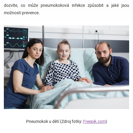
dozvíte, co může pneumokoková infekce způsobit a jaké jsou
možnosti prevence.
Hračky
a
zábava
pro
děti
Těhotenské
oblečení
Pneumokok u dětí (Zdroj fotky:
Freepik.com
)
Novinky