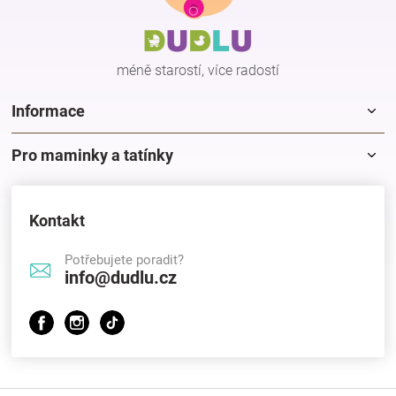
a
t
í
méně starostí, více radostí
Informace
Pro maminky a tatínky
Kontakt
Potřebujete poradit?
info@dudlu.cz