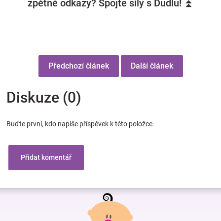
zpětné odkazy? Spojte síly s Dudlu! ⏫
Předchozí článek
Další článek
Diskuze (0)
Buďte první, kdo napíše příspěvek k této položce.
Přidat komentář
Z
á
p