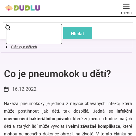
Přejít
na
obsah
Dětské
Hledat
a
Články o dětech
kojenecké
Co je pneumokok u dětí?
oblečení
Pokojíček
16.12.2022
a
Nákaza pneumokoky je jednou z nejvíce obávaných infekcí, která
může postihnout jak děti, tak dospělé. Jedná se
infekční
onemocnění bakteriálního původu
, které zejména u hodně malých
kojenecká
dětí a starých lidí může vyvolat i
velmi závažné komplikace
, které
mohou nemocného dokonce ohrozit na životě. V tomto článku se
výbava