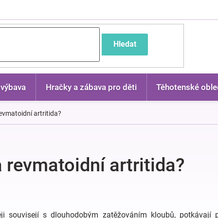
častější dotazy
Hledat
 výbava
Hračky a zábava pro děti
Těhotenské oble
revmatoidní artritida?
a revmatoidní artritida?
ji souvisejí s dlouhodobým zatěžováním kloubů, potkávají 