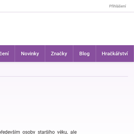
Přihlášení
čení
Novinky
Značky
Blog
Hračkářství
především osoby staršího věku, ale