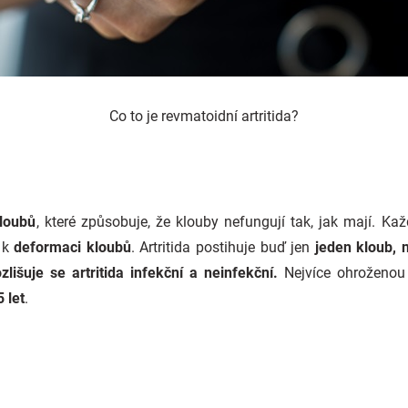
Co to je revmatoidní artritida?
loubů
, které způsobuje, že klouby nefungují tak, jak mají. K
 k
deformaci kloubů
. Artritida postihuje buď jen
jeden kloub, 
zlišuje se artritida infekční a neinfekční.
Nejvíce ohroženou s
 let
.