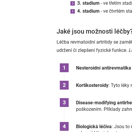
3. stadium
- ve třetím sta
4. stadium
- ve čtvrtém st
Jaké jsou možnosti léčby
Léčba revmatoidní artritidy se zaměř
udržení či zlepšení fyzické funkce.
L
Nesteroidní antirevmatika
Kortikosteroidy
: Tyto léky
Disease-modifying antirh
poškozením. Příklady zahrn
Biologická léčiva
: Jsou to