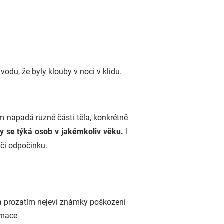
ůvodu, že byly klouby v noci v klidu.
m napadá různé části těla, konkrétně
idy se týká osob v jakémkoliv věku.
I
 či odpočinku.
ra prozatím nejeví známky poškození
rmace