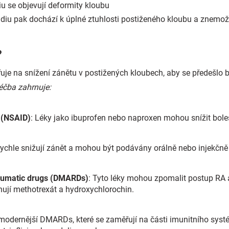
diu se objevují deformity kloubu
adiu pak dochází k úplné ztuhlosti postiženého kloubu a znemo
?
uje na snížení zánětu v postižených kloubech, aby se předešlo b
éčba zahrnuje:
 (NSAID)
: Léky jako ibuprofen nebo naproxen mohou snížit boles
 rychle snižují zánět a mohou být podávány orálně nebo injekčn
eumatic drugs (DMARDs)
: Tyto léky mohou zpomalit postup RA 
ují methotrexát a hydroxychlorochin.
 modernější DMARDs, které se zaměřují na části imunitního systé