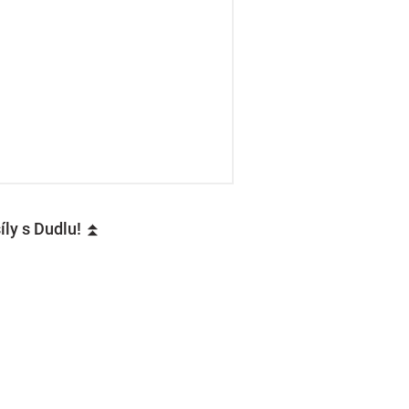
íly s Dudlu! ⏫