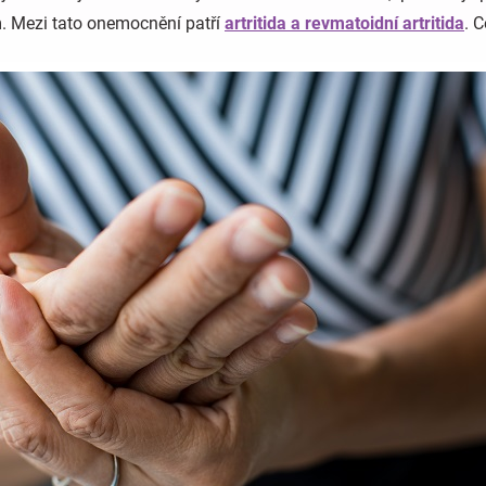
. Mezi tato onemocnění patří
artritida a revmatoidní artritida
. C