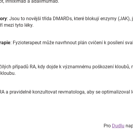
ept, infliximab a adalimumab.
tory
: Jsou to novější třída DMARDs, které blokují enzymy (JAK), j
ří mezi tyto léky.
erapie
: Fyzioterapeut může navrhnout plán cvičení k posílení sv
očilých případů RA, kdy dojde k významnému poškození kloubů, 
 kloubu.
u RA a pravidelně konzultovat revmatologa, aby se optimalizoval
Pro
Dudlu
naps