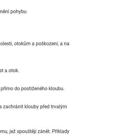
žnění pohybu
olesti, otokům a poškození, a na
t a otok.
ě přímo do postiženého kloubu.
a zachránit klouby před trvalým
mu, jež spouštějí zánět. Příklady