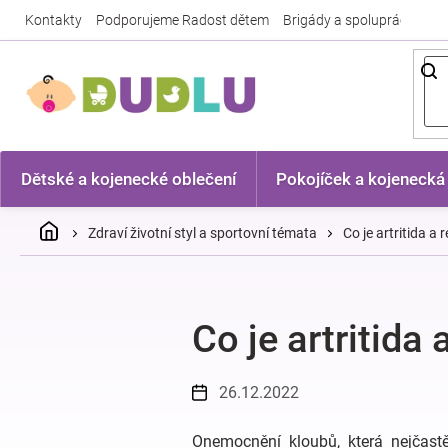
Přejít
Kontakty
Podporujeme Radost dětem
Brigády a spolupráce
Nej
na
obsah
Dětské a kojenecké oblečení
Pokojíček a kojenecká
Domů
Zdraví životní styl a sportovní témata
Co je artritida a 
Co je artritida 
26.12.2022
Onemocnění kloubů, která nejčastě