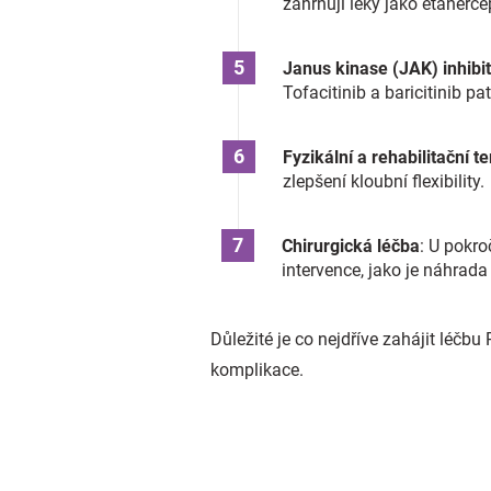
zahrnují léky jako etanerc
Janus kinase (JAK) inhibi
Tofacitinib a baricitinib pat
Fyzikální a rehabilitační t
zlepšení kloubní flexibility.
Chirurgická léčba
: U pokr
intervence, jako je náhrada
Důležité je co nejdříve zahájit léčb
komplikace.