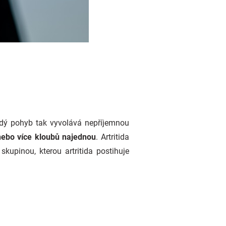
aždý pohyb tak vyvolává nepříjemnou
nebo více kloubů najednou
. Artritida
kupinou, kterou artritida postihuje