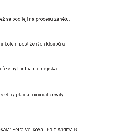
ež se podílejí na procesu zánětu.
alů kolem postižených kloubů a
může být nutná chirurgická
 léčebný plán a minimalizovaly
ala: Petra Velíková | Edit: Andrea B.