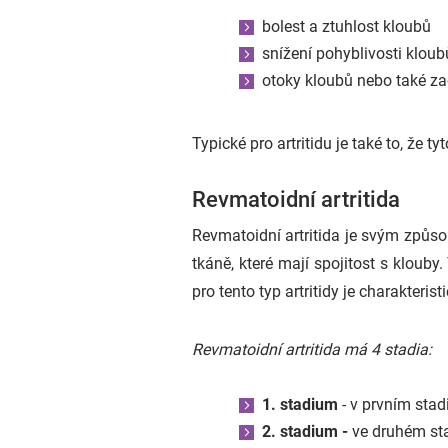
bolest a ztuhlost kloubů
snížení pohyblivosti kloub
otoky kloubů nebo také za
Typické pro artritidu je také to, že 
Revmatoidní artritida
Revmatoidní artritida je svým způ
tkáně, které mají spojitost s klouby
pro tento typ artritidy je charakteri
Revmatoidní artritida má 4 stadia:
1. stadium
- v prvním stad
2. stadium -
ve druhém sta