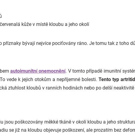
ů
červenalá kůže v místě kloubu a jeho okolí
tyto příznaky bývají nejvíce pociťovány ráno. Je tomu tak z toho d
sobem
autoimunitní onemocnění
. V tomto případě imunitní systé
. To vede k jejich otokům a nepříjemné bolesti.
Tento typ artrit
stická ztuhlost kloubů v ranních hodinách nebo po delší neaktivitě
iu jsou poškozovány měkké tkáně v okolí kloubu a jeho struktu
diu se již na kloubu objevuje poškození, ale prozatím bez defo