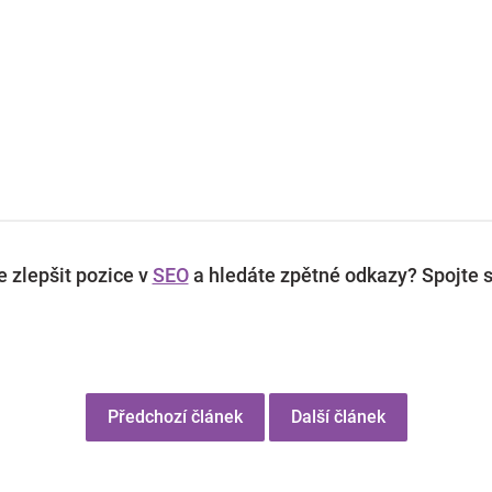
 zlepšit pozice v
SEO
a hledáte zpětné odkazy? Spojte s
Předchozí článek
Další článek