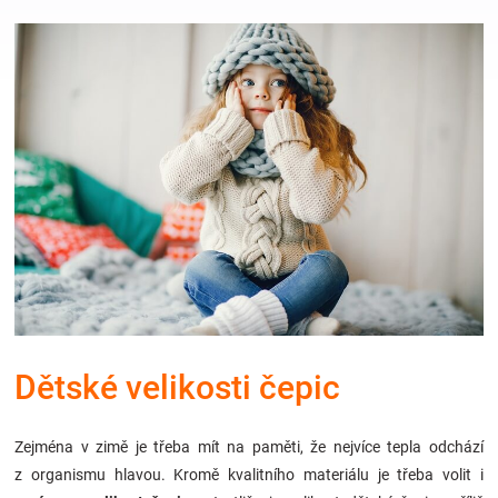
Hračky
a
zábava
pro
děti
Těhotenské
Dětské velikosti čepic
oblečení
Zejména v zimě je třeba mít na paměti, že nejvíce tepla odchází
Novinky
z organismu hlavou. Kromě kvalitního materiálu je třeba volit i