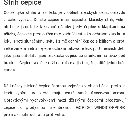
Střih čepice
Co se týká střihu a vzhledu, je v oblasti dětských čepic opravdu
z čeho vybírat. Dětské čepice mají nejčastěji klasický střih, velmi
oblíbené jsou také takzvané ušanky (tedy
čepice s klapkami na
uších
), čepice s prodloužením v zadní části jako ochrana zátylku a
krku. Proti slunečnímu svitu i zimě ochrání čepice s kšiltem a proti
velké zimě a větru nejlépe ochrání takzvané
kukly
. U menších dětí,
jako jsou batolata, jsou praktické
čepice se šňůrkami
na úvaz pod
bradou. Čepice tak lépe drží na místě a jistí to, že jí dítě jednoduše
sundá.
Děti někdy pletené čepice škrábou zejména v oblasti čela, proto je
lepší vybírat ty, které mají uvnitř navíc
fleecovou vrstvu
.
Opravdovými vychytávkami mezi dětskými čepicemi představují
čepice s prodyšnou membránou GORE® WINDSTOPPER®
pro maximální ochranu proti větru.