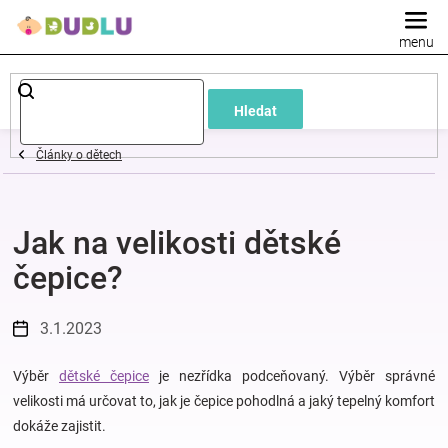
Přejít
na
obsah
Dětské
Hledat
a
Články o dětech
kojenecké
Jak na velikosti dětské
oblečení
čepice?
Pokojíček
3.1.2023
a
Výběr
dětské čepice
je nezřídka podceňovaný. Výběr správné
kojenecká
velikosti má určovat to, jak je čepice pohodlná a jaký tepelný komfort
dokáže zajistit.
výbava