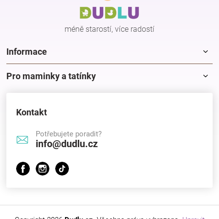
t
í
méně starostí, více radostí
Informace
Pro maminky a tatínky
Kontakt
Potřebujete poradit?
info@dudlu.cz