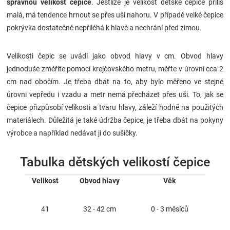
správnou velikost čepice
. Jestliže je velikost dětské čepice příliš
Značky
malá, má tendence hrnout se přes uši nahoru. V případě velké čepice
pokrývka dostatečně nepřiléhá k hlavě a nechrání před zimou.
Blog
Velikosti čepic se uvádí jako obvod hlavy v cm. Obvod hlavy
Hračkářství
jednoduše změříte pomocí krejčovského metru, měřte v úrovni cca 2
cm nad obočím. Je třeba dbát na to, aby bylo měřeno ve stejné
Přihlášení
úrovni vepředu i vzadu a metr nemá přecházet přes uši. To, jak se
čepice přizpůsobí velikosti a tvaru hlavy, záleží hodně na použitých
materiálech. Důležitá je také údržba čepice, je třeba dbát na pokyny
výrobce a například nedávat ji do sušičky.
Tabulka dětských velikostí čepice
Velikost
Obvod hlavy
Věk
41
32 - 42 cm
0 - 3 měsíců