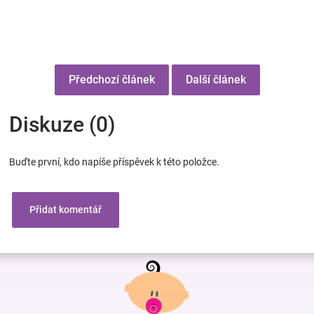
Předchozí článek
Další článek
Diskuze (0)
Buďte první, kdo napíše příspěvek k této položce.
Přidat komentář
Z
á
p
a