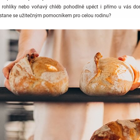
rohlíky nebo voňavý chléb pohodlně upéct i přímo u vás do
 stane se užitečným pomocníkem pro celou rodinu?