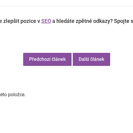
 zlepšit pozice v
SEO
a hledáte zpětné odkazy? Spojte s
Předchozí článek
Další článek
této položce.