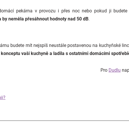
domácí pekárna v provozu i přes noc nebo pokud ji budete
a by neměla přesáhnout hodnoty nad 50 dB
.
árnu budete mít nejspíš neustále postavenou na kuchyňské lin
do konceptu vaší kuchyně a ladila s ostatními domácími spotřebič
Pro
Dudlu
naps
ii?