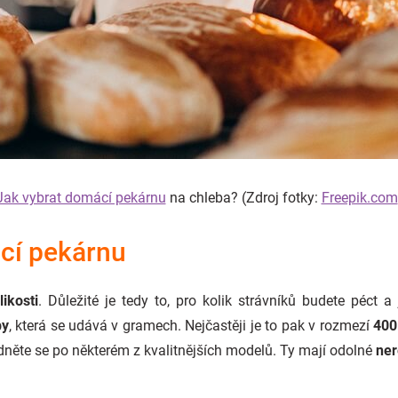
Jak vybrat domácí pekárnu
na chleba? (Zdroj fotky:
Freepik.com
cí pekárnu
likosti
. Důležité je tedy to, pro kolik strávníků budete péct 
by
, která se udává v gramech. Nejčastěji je to pak v rozmezí
400
dněte se po některém z kvalitnějších modelů. Ty mají odolné
ner