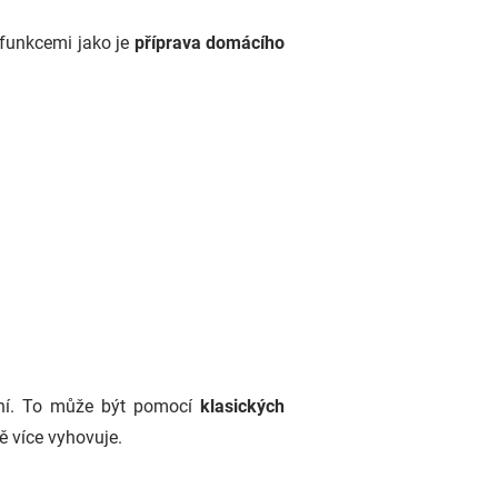
s funkcemi jako je
příprava domácího
dání. To může být pomocí
klasických
ě více vyhovuje.