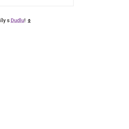
íly s
Dudlu
! ⏫