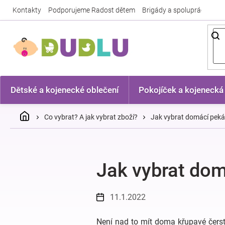
Přejít
Kontakty
Podporujeme Radost dětem
Brigády a spolupráce
Nej
na
obsah
Dětské a kojenecké oblečení
Pokojíček a kojenecká
Domů
Co vybrat? A jak vybrat zboží?
Jak vybrat domácí pek
Jak vybrat do
11.1.2022
Není nad to mít doma křupavé čerst