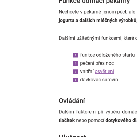
Funkce domácí pekárny
Nechcete v pekárně jenom péct, ale r
jogurtu
a dalších mléčných výrobků
Dalšími užitečnými funkcemi, které o
funkce odloženého startu
pečení přes noc
vnitřní
osvětlení
dávkovač surovin
Ovládání
Dalším faktorem při výběru domácí
tlačítek
nebo pomocí
dotykového di