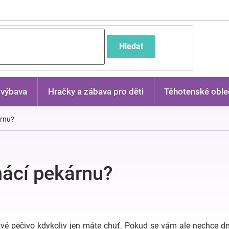
častější dotazy
Hledat
 výbava
Hračky a zábava pro děti
Těhotenské oble
árnu?
mácí pekárnu?
vé pečivo kdykoliv jen máte chuť. Pokud se vám ale nechce d