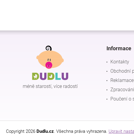
Z
á
p
Informace
a
t
Kontakty
í
Obchodní 
Reklamace 
méně starostí, více radostí
Zpracování
Poučení o 
Copyright 2026
Dudlu.cz
. Všechna práva vyhrazena.
Upravit nast