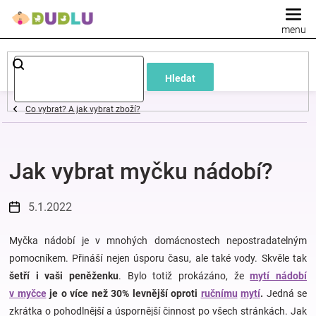
Přejít
na
obsah
Dětské
Hledat
a
Co vybrat? A jak vybrat zboží?
kojenecké
Jak vybrat myčku nádobí?
oblečení
Pokojíček
5.1.2022
a
Myčka nádobí je v mnohých domácnostech nepostradatelným
pomocníkem. Přináší nejen úsporu času, ale také vody. Skvěle tak
šetří i vaši peněženku
. Bylo totiž prokázáno, že
mytí nádobí
kojenecká
v myčce
je o více než 30% levnější oproti
ručnímu
mytí
.
Jedná se
zkrátka o pohodlnější a úspornější činnost po všech stránkách. Jak
výbava