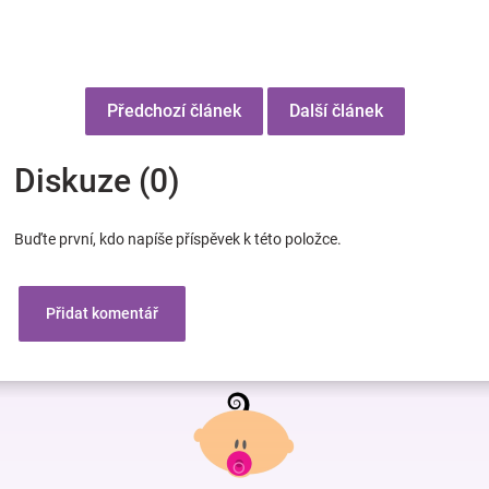
Předchozí článek
Další článek
Diskuze (0)
Buďte první, kdo napíše příspěvek k této položce.
Přidat komentář
Z
á
p
a
t