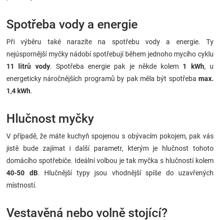
Spotřeba vody a energie
Při výběru také narazíte na spotřebu vody a energie. Ty
nejúspornější myčky nádobí spotřebují během jednoho mycího cyklu
11 litrů vody
. Spotřeba energie pak je někde kolem
1 kWh
, u
energeticky náročnějších programů by pak měla být spotřeba
max.
1,4 kWh
.
Hlučnost myčky
V případě, že máte kuchyň spojenou s obývacím pokojem, pak vás
jistě bude zajímat i další parametr, kterým je hlučnost tohoto
domácího spotřebiče. Ideální volbou je tak myčka s hlučností kolem
40-50 dB
. Hlučnější typy jsou vhodnější spíše do uzavřených
místností.
Vestavěná nebo volně stojící?