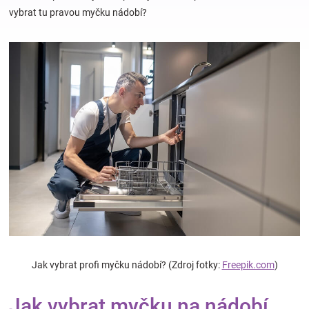
vybrat tu pravou myčku nádobí?
Hračky
a
zábava
pro
děti
Těhotenské
oblečení
Jak vybrat profi myčku nádobí? (Zdroj fotky:
Freepik.com
)
Novinky
Jak vybrat myčku na nádobí