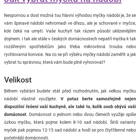
Značky
Nespornou a dost možná tou hlavní výhodou myčky nádobí je, že se
Blog
vám špinavé nádobí nehromadí ve dřezu, ale je schované v myčce,
kde čeká na umytí. Vaše kuchyň tak rázem působí uklizenějším
dojmem. I tak ale stále v českých domácnostech nepatří myčka k tak
Hračkářství
rozšířeným spotřebičům jako třeba mikrovlnná trouba nebo
rychlovarná konvice. Na co se při výběru myčky nádobí zaměřit a jak
Přihlášení
vybrat tu správnou, která vám bude plně vyhovovat?
Velikost
Během vybírání budete stát před rozhodnutím, jak velkou myčku
nádobí vlastně využijete.
V potaz berte samozřejmě nejen
dispoziční řešení vaší kuchyně, ale také to, kolik osob obývá vaši
domácnost
. Domácnost o jednom nebo dvou členech využije spíše
úzkou myčku, která pojme kolem 8-10 sad nádobí. Širší varianty
myček pak pojmou 12-15 sad nádobí a hodí se pro čtyřčlenné nebo
početnější domácnosti.