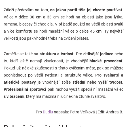
Záleží především na tom,
na jakou partii těla jej chcete používat
.
Válce v délce 30 cm a 33 cm se hodí na oblasti jako jsou lýtka,
ramena, bicepsy či chodidla. V případě použití na větší oblasti svalů
a více komfortu se hodí masážní válce o délce 45 cm. Ty největší
velikosti jsou pak vhodné třeba na cvičení pilates.
Zaměřte se také na
strukturu a tvrdost
. Pro
citlivější jedince
nebo
ty, kteří ještě nemají zkušenosti, je vhodnější
hladké provedení
.
Pokud už nějaké zkušenosti s tímto cvičením máte, pak se můžete
poohlédnout po větší tvrdosti a struktuře válce. Pro
svalnaté a
atletické postavy
je vhodnější spíše
střední nebo vyšší tvrdost
.
Profesionální sportovci
pak mohou využít speciální masážní válec
s vibracemi
, který má maximální účinek na ztuhlé svalstvo.
Pro
Dudlu
napsala: Petra Velíková | Edit: Andrea B.