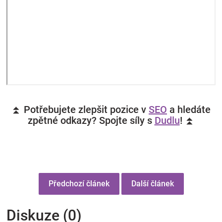
⏫ Potřebujete zlepšit pozice v
SEO
a hledáte
zpětné odkazy? Spojte síly s
Dudlu
! ⏫
Předchozí článek
Další článek
Diskuze (0)