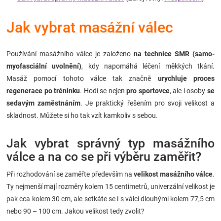
Značky
Jak vybrat masážní válec
Blog
Používání masážního válce je založeno
na technice SMR (samo-
Hračkářství
myofasciální uvolnění)
, kdy napomáhá léčení měkkých tkání.
Masáž pomocí tohoto válce tak značně
urychluje proces
Přihlášení
regenerace po tréninku
. Hodí se nejen
pro sportovce
, ale i osoby
se
sedavým zaměstnáním
. Je praktický řešením pro svoji velikost a
skladnost. Můžete si ho tak vzít kamkoliv s sebou.
Jak vybrat správný typ masážního
válce a na co se při výběru zaměřit?
Při rozhodování se zaměřte především na
velikost masážního válce
.
Ty nejmenší mají rozměry kolem 15 centimetrů, univerzální velikost je
pak cca kolem 30 cm, ale setkáte se i s válci dlouhými kolem 77,5 cm
nebo 90 – 100 cm. Jakou velikost tedy zvolit?