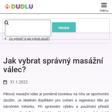
Přejít
na
obsah
Dětské
Hledat
a
Co vybrat? A jak vybrat zboží?
kojenecké
Jak vybrat správný masážní
oblečení
válec?
Pokojíček
31.1.2022
a
Pěnový masážní válec je poměrně novinkou na trhu se sportovním
kojenecká
zbožím. Je ideálním doplňkem pro cvičení a regeneraci těla po
náročném tréninku. Při správném výběru a používání přináší
výbava