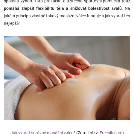
spoustu výhod. Tato praktická a užitečná sportovní pomůcka totiž
pomáhá zlepšit flexibilitu těla a snižovat bolestivost svalů
. Na
Hračky
jakém principu vlastně takový masážní válec funguje a jak vybrat ten
nejlepší?
a
zábava
pro
děti
Těhotenské
oblečení
Novinky
Jak vybrat správný masážní válec?
(Zdroj fotky:
Freepik.com
)