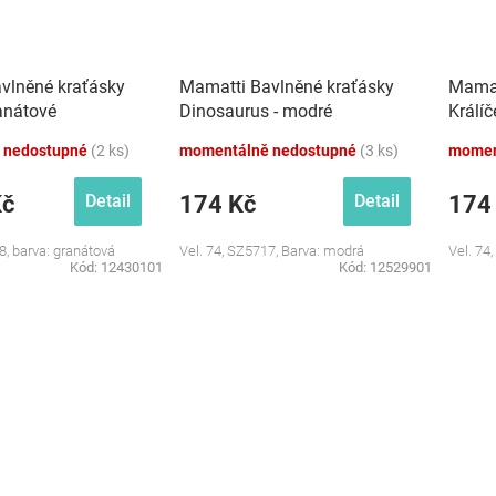
vlněné kraťásky
Mamatti Bavlněné kraťásky
Mamat
anátové
Dinosaurus - modré
Králíč
 nedostupné
(2 ks)
momentálně nedostupné
(3 ks)
momen
Kč
174 Kč
174
Detail
Detail
8, barva: granátová
Vel. 74, SZ5717, Barva: modrá
Vel. 74
Kód:
12430101
Kód:
12529901