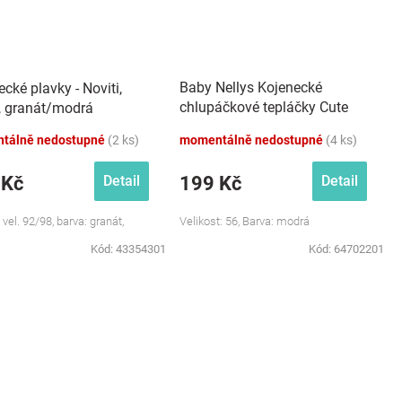
Baby Nellys Kojenecké
cké plavky - Noviti,
chlupáčkové tepláčky Cute
, granát/modrá
Bunny - modré
tálně nedostupné
(2 ks)
momentálně nedostupné
(4 ks)
 Kč
199 Kč
Detail
Detail
 vel. 92/98, barva: granát,
Velikost: 56, Barva: modrá
Kód:
43354301
Kód:
64702201