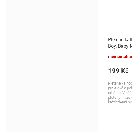
Pletené ka
Boy, Baby N
momentálně
199 Kč
Pletené kalhot
praktické a po
děťátko. V bé
pleteným vzor
každodenní noš
zajistí, že...