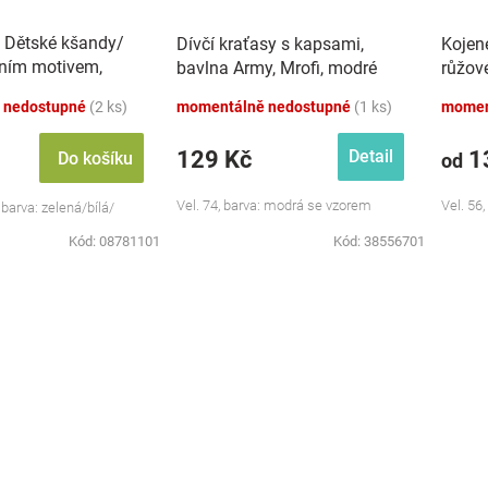
i Dětské kšandy/
Dívčí kraťasy s kapsami,
Kojen
čním motivem,
bavlna Army, Mrofi, modré
růžové
. 80/98, mix. barev
 nedostupné
(2 ks)
momentálně nedostupné
(1 ks)
momen
129 Kč
1
Detail
Do košíku
od
Vel. 74, barva: modrá se vzorem
Vel. 56,
 barva: zelená/bílá/
Kód:
08781101
Kód:
38556701