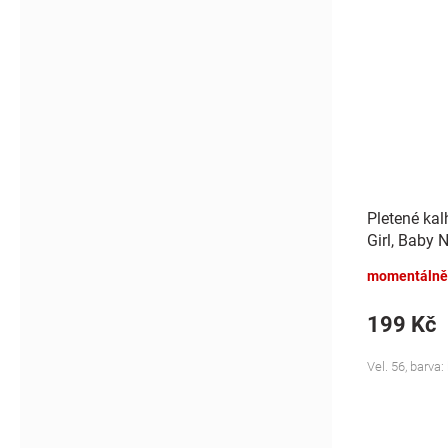
Pletené ka
Girl, Baby N
momentálně
199 Kč
Vel. 56, barva