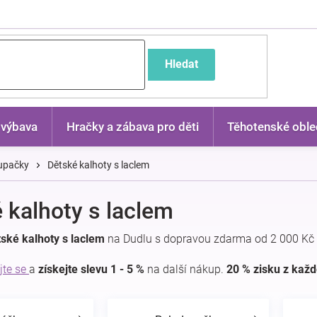
častější dotazy
Hledat
 výbava
Hračky a zábava pro děti
Těhotenské oble
dupačky
Dětské kalhoty s laclem
 kalhoty s laclem
ské kalhoty s laclem
na Dudlu s dopravou zdarma od 2 000 Kč 
jte se
a
získejte slevu 1 - 5 %
na další nákup.
20 % zisku z kaž