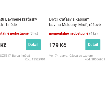
ti Bavlněné kraťásky
Dívčí kraťasy s kapsami,
ek - hnědé
bavlna Melouny, Mrofi, růžové
tálně nedostupné
(3 ks)
momentálně nedostupné
(4 ks)
 Kč
179 Kč
Detail
Detail
, SZ5517, Barva: hnědá
Vel. 74, barva: růžová se vzorem
Kód:
13529901
Kód:
38556901