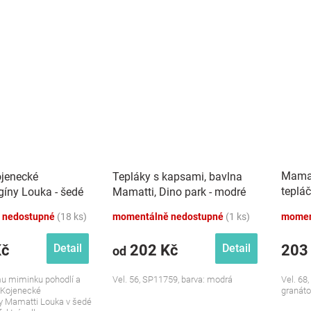
Mamat
jenecké
Tepláky s kapsami, bavlna
teplá
gíny Louka - šedé
Mamatti, Dino park - modré
páske
 nedostupné
(18 ks)
momentálně nedostupné
(1 ks)
momen
Kč
202 Kč
203
Detail
Detail
od
u miminku pohodlí a
Vel. 56, SP11759, barva: modrá
Vel. 68
! Kojenecké
granát
ny Mamatti Louka v šedé