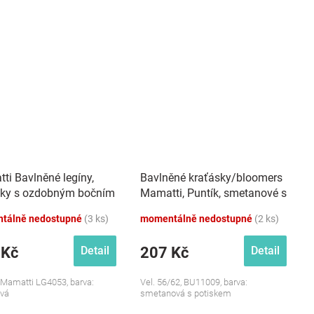
ti Bavlněné legíny,
Bavlněné kraťásky/bloomers
čky s ozdobným bočním
Mamatti, Puntík, smetanové s
m Tokio - granátové
potiskem
tálně nedostupné
(3 ks)
momentálně nedostupné
(2 ks)
 Kč
207 Kč
Detail
Detail
, Mamatti LG4053, barva:
Vel. 56/62, BU11009, barva:
ová
smetanová s potiskem