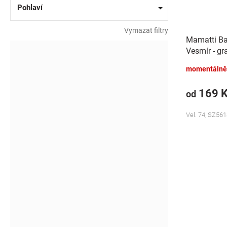
Pohlaví
Vymazat filtry
Mamatti Ba
Vesmír - gr
momentálně
169 
od
Vel. 74, SZ561