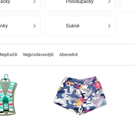
láčky
Polodupačky
ínky
Sukně
Nejdražší
Nejprodávanější
Abecedně