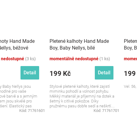
lhoty Hand Made
Pletené kalhoty Hand Made
Plete
ellys, béžové
Boy, Baby Nellys, bílé
Boy, B
 nedostupné
(3 ks)
momentálně nedostupné
(1 ks)
momen
199 Kč
199
Detail
Detail
y Baby Nellys jsou
Stylové pletené kalhoty, které zajistí
Vel. 56
hodlné pro vaše
miminku pohodlí a volnost pohybu.
žové barvě a s jemným
Měkký materiál je příjemný na dotek a
em jsou skvélé pro
šetrný k citlivé pokožce. Díky
ení. Elastický pas
pružnému pasu dobře sedí a neškrtí....
Kód:
71761601
Kód:
71761701