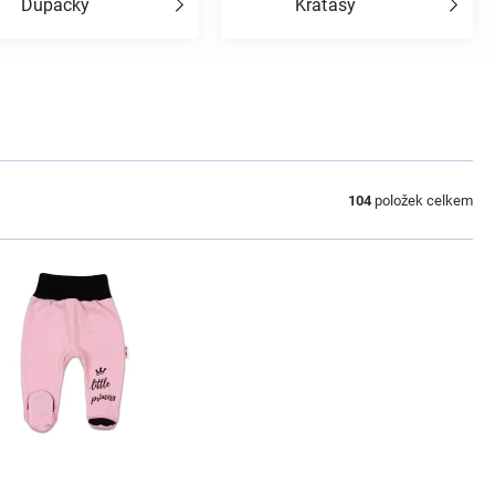
Dupačky
Kraťasy
104
položek celkem