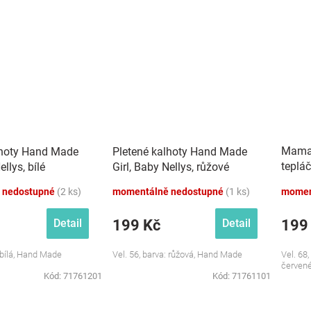
Mamat
lhoty Hand Made
Pletené kalhoty Hand Made
teplá
ellys, bílé
Girl, Baby Nellys, růžové
stříb
 nedostupné
(2 ks)
momentálně nedostupné
(1 ks)
momen
červe
199 Kč
199
Detail
Detail
: bílá, Hand Made
Vel. 56, barva: růžová, Hand Made
Vel. 68
červen
Kód:
71761201
Kód:
71761101