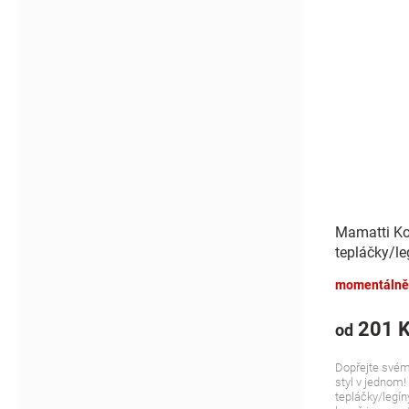
Mamatti Ko
tepláčky/le
momentálně
201 
od
Dopřejte svém
styl v jednom
tepláčky/legí