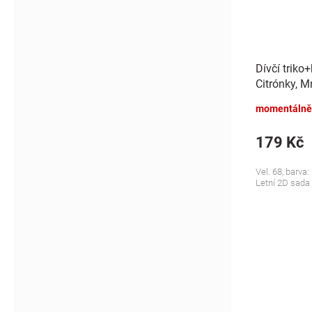
Dívčí triko
Citrónky, M
momentálně
179 Kč
Vel. 68, barva:
Letní 2D sada