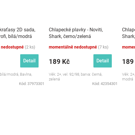
+kraťasy 2D sada,
Chlapecké plavky - Noviti,
Chlape
rofi, bílá/modrá
Shark, černo/zelená
Shark
 nedostupné
(2 ks)
momentálně nedostupné
(7 ks)
momen
189 Kč
189
Detail
Detail
 bílá/modrá, Bavlna,
Věk: 2+, vel. 92/98, barva: černá,
Věk: 2+,
zelená
modrá
Kód:
37973301
Kód:
42354301