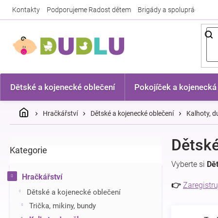
Přejít
Kontakty
Podporujeme Radost dětem
Brigády a spolupráce
Nej
na
obsah
Dětské a kojenecké oblečení
Pokojíček a kojenecká
Domů
Hračkářství
Dětské a kojenecké oblečení
Kalhoty, 
P
Dětské
Kategorie
Přeskočit
o
kategorie
s
Vyberte si
Dět
t
Hračkářství
r
👉
Zaregistru
Dětské a kojenecké oblečení
a
n
Trička, mikiny, bundy
n