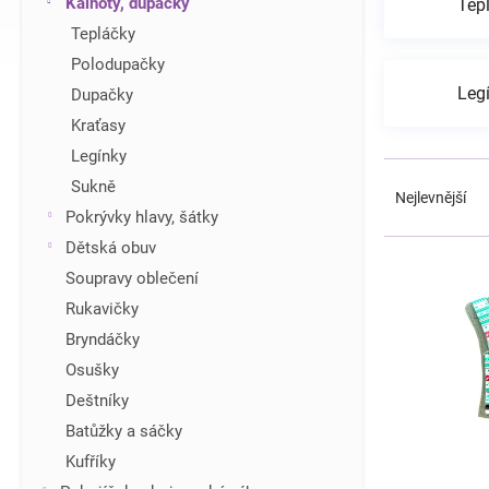
Kalhoty, dupačky
Tep
í
Tepláčky
p
Polodupačky
a
n
Leg
Dupačky
e
Kraťasy
l
Legínky
Ř
Sukně
a
Nejlevnější
z
Pokrývky hlavy, šátky
e
Dětská obuv
V
n
ý
Soupravy oblečení
í
p
Rukavičky
p
i
r
Bryndáčky
s
o
Osušky
p
d
r
Deštníky
u
o
Batůžky a sáčky
k
d
t
Kufříky
u
ů