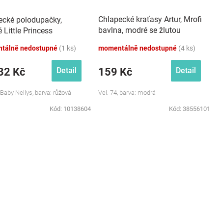
Chlapecké kraťasy Artur, Mrofi
ecké polodupačky,
bavlna, modré se žlutou
 Little Princess
šňůrkou
tálně nedostupné
(1 ks)
momentálně nedostupné
(4 ks)
32 Kč
159 Kč
Detail
Detail
 Baby Nellys, barva: růžová
Vel. 74, barva: modrá
Kód:
10138604
Kód:
38556101