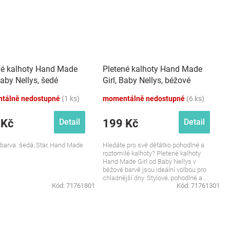
né kalhoty Hand Made
Pletené kalhoty Hand Made
aby Nellys, šedé
Girl, Baby Nellys, béžové
tálně nedostupné
(1 ks)
momentálně nedostupné
(6 ks)
 Kč
199 Kč
Detail
Detail
, barva: šedá, Star, Hand Made
Hledáte pro své děťátko pohodlné a
roztomilé kalhoty? Pletené kalhoty
Hand Made Girl od Baby Nellys v
béžové barvě jsou ideální volbou pro
chladnější dny. Stylové, pohodlné a...
Kód:
71761801
Kód:
71761301