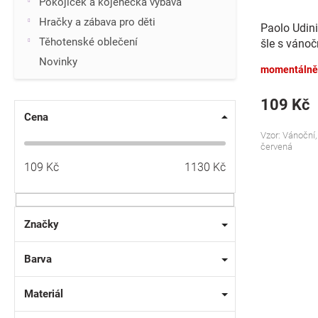
k
Pokojíček a kojenecká výbava
t
Hračky a zábava pro děti
Paolo Udin
ů
Těhotenské oblečení
šle s váno
zelené, vel
Novinky
momentálně
109 Kč
Cena
Vzor: Vánoční,
červená
109
Kč
1130
Kč
Značky
Barva
Materiál