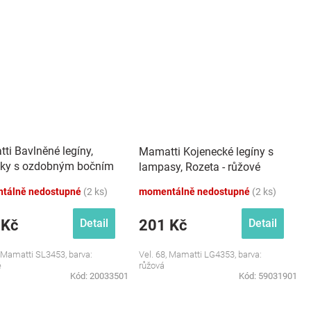
ti Bavlněné legíny,
Mamatti Kojenecké legíny s
čky s ozdobným bočním
lampasy, Rozeta - růžové
rným páskem Heart -
tálně nedostupné
(2 ks)
momentálně nedostupné
(2 ks)
né
 Kč
201 Kč
Detail
Detail
, Mamatti SL3453, barva:
Vel. 68, Mamatti LG4353, barva:
é
růžová
Kód:
20033501
Kód:
59031901