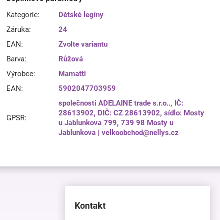
Kategorie
:
Dětské legíny
Záruka
:
24
EAN
:
Zvolte variantu
Barva
:
Růžová
Výrobce
:
Mamatti
EAN
:
5902047703959
společnosti ADELAINE trade s.r.o.., IČ:
28613902, DIČ: CZ 28613902, sídlo: Mosty
GPSR
:
u Jablunkova 799, 739 98 Mosty u
Jablunkova | velkoobchod@nellys.cz
Kontakt