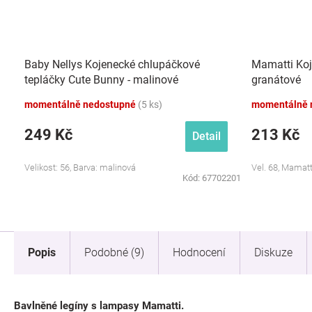
Baby Nellys Kojenecké chlupáčkové
Mamatti Koj
tepláčky Cute Bunny - malinové
granátové
momentálně nedostupné
(5 ks)
momentálně 
249 Kč
213 Kč
Detail
Velikost: 56, Barva: malinová
Vel. 68, Mamatt
Kód:
67702201
Popis
Podobné (9)
Hodnocení
Diskuze
Bavlněné legíny s lampasy Mamatti.