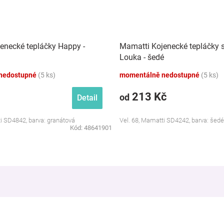
enecké tepláčky Happy -
Mamatti Kojenecké tepláčky 
Louka - šedé
nedostupné
(5 ks)
momentálně nedostupné
(5 ks)
213 Kč
od
Detail
i SD4842, barva: granátová
Vel. 68, Mamatti SD4242, barva: šedé
Kód:
48641901