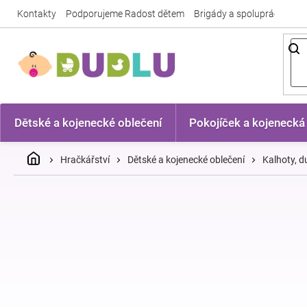
Přejít
Kontakty
Podporujeme Radost dětem
Brigády a spolupráce
Nej
na
obsah
Dětské a kojenecké oblečení
Pokojíček a kojenecká
Domů
Hračkářství
Dětské a kojenecké oblečení
Kalhoty, 