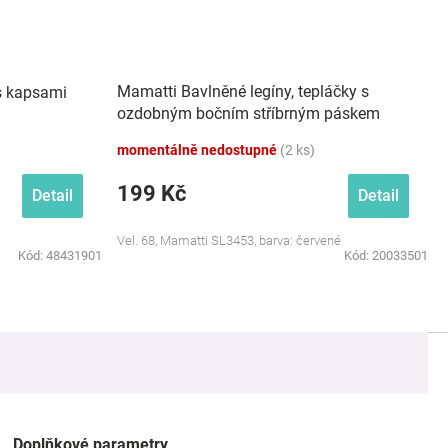
Mamatti Bavlněné legíny, tepláčky s
s kapsami
ozdobným bočním stříbrným páskem
Heart - červené
momentálně nedostupné
(2 ks)
199 Kč
Detail
Detail
Vel. 68, Mamatti SL3453, barva: červené
Kód:
48431901
Kód:
20033501
Doplňkové parametry