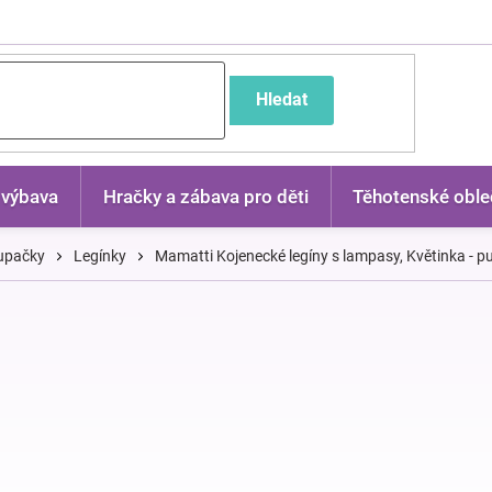
častější dotazy
Hledat
 výbava
Hračky a zábava pro děti
Těhotenské oble
dupačky
Legínky
Mamatti Kojenecké legíny s lampasy, Květinka - p