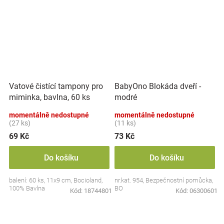
Vatové čistící tampony pro
BabyOno Blokáda dveří -
miminka, bavlna, 60 ks
modré
momentálně nedostupné
momentálně nedostupné
(27 ks)
(11 ks)
69 Kč
73 Kč
Do košíku
Do košíku
balení: 60 ks, 11x9 cm, Bocioland,
nr.kat. 954, Bezpečnostní pomůcka,
100% Bavlna
BO
Kód:
18744801
Kód:
06300601