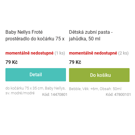
Baby Nellys Froté
Dětská zubní pasta -
prostěradlo do kočárku 75 x
jahůdka, 50 ml
35 - modré
momentálně nedostupné
(1 ks)
momentálně nedostupné
(2 ks)
79 Kč
79 Kč
Detail
Do košíku
do kočárku 75 x 35 cm, Baby Nellys,
Bebble, Věk: +6m, Obsah: 50ml
sv. modré/modré
Kód:
14470801
Kód:
47800101