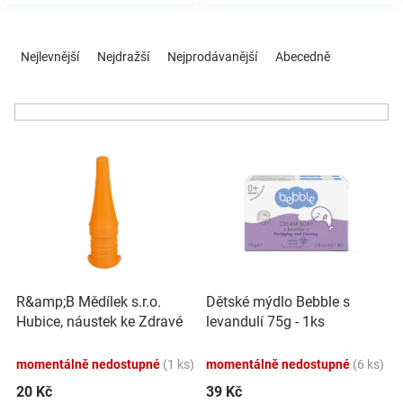
Značky
Ř
a
Nejlevnější
Nejdražší
Nejprodávanější
Abecedně
Blog
z
e
n
Hračkářství
í
V
p
Přihlášení
ý
r
p
o
i
d
s
u
p
k
r
t
o
ů
R&amp;B Mědílek s.r.o.
Dětské mýdlo Bebble s
d
Hubice, náustek ke Zdravé
levandulí 75g - 1ks
u
láhvi - oranžová
k
momentálně nedostupné
(1 ks)
momentálně nedostupné
(6 ks)
t
ů
20 Kč
39 Kč