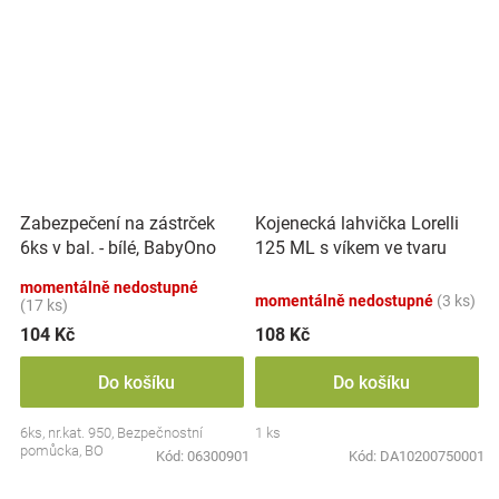
Kojenecká lahvička Lorelli
Zabezpečení na zástrček
125 ML s víkem ve tvaru
6ks v bal. - bílé, BabyOno
zvířete BLUE
momentálně nedostupné
momentálně nedostupné
(3 ks)
(17 ks)
104 Kč
108 Kč
Do košíku
Do košíku
6ks, nr.kat. 950, Bezpečnostní
1 ks
pomůcka, BO
Kód:
06300901
Kód:
DA10200750001