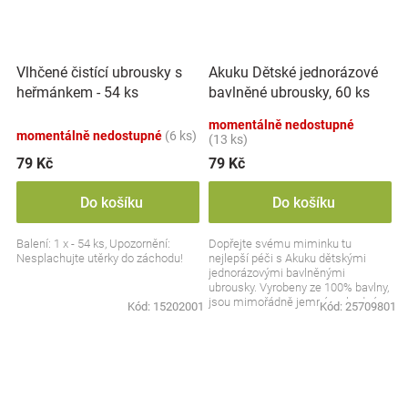
Vlhčené čistící ubrousky s
Akuku Dětské jednorázové
heřmánkem - 54 ks
bavlněné ubrousky, 60 ks
momentálně nedostupné
momentálně nedostupné
(6 ks)
(13 ks)
79 Kč
79 Kč
Do košíku
Do košíku
Balení: 1 x - 54 ks, Upozornění:
Dopřejte svému miminku tu
Nesplachujte utěrky do záchodu!
nejlepší péči s Akuku dětskými
jednorázovými bavlněnými
ubrousky. Vyrobeny ze 100% bavlny,
jsou mimořádně jemné a vhodné
Kód:
15202001
Kód:
25709801
pro každodenní hygienu....