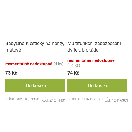
BabyOno Kleštičky na nehty,
Multifunkční zabezpečení
mátové
dvířek, blokáda
momentálně nedostupné
momentálně nedostupné
(4 ks)
(14 ks)
73 Kč
74 Kč
Do košíku
Do košíku
nr.kat. 065, BO, Barva: mátová
nr.kat. BL004, BocioLand
Kód:
24244401
Kód:
12416301