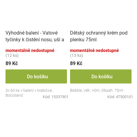
Výhodné balení - Vatové
Dětský ochranný krém pod
tyčinky k čistění nosu, uší a
plenku 75ml
pupíku, 3x 60 ks
momentálně nedostupné
momentálně nedostupné
(12 ks)
(15 ks)
89 Kč
89 Kč
Do košíku
Do košíku
3x 60 ks v balení v krabičce,
Bebble, Věk: +0m, Obsah: 75ml
Bocioland
Kód:
15337901
Kód:
47500101