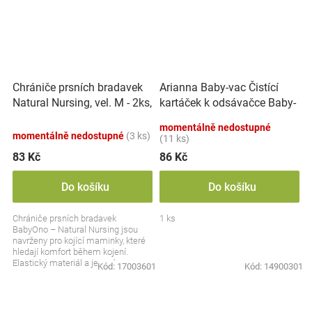
Chrániče prsních bradavek
Arianna Baby-vac Čistící
Natural Nursing, vel. M - 2ks,
kartáček k odsávačce Baby-
BabyOno
vac 2 Adrianna
momentálně nedostupné
momentálně nedostupné
(3 ks)
(11 ks)
83 Kč
86 Kč
Do košíku
Do košíku
Chrániče prsních bradavek
1 ks
BabyOno – Natural Nursing jsou
navrženy pro kojící maminky, které
hledají komfort během kojení.
Elastický materiál a jemná
Kód:
17003601
Kód:
14900301
silikonová vrstva zajišťují...