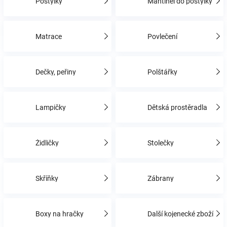
Postýlky
Mantinel do postýlky
Hračky
Matrace
Povlečení
a
Dečky, peřiny
Polštářky
zábava
pro
Lampičky
Dětská prostěradla
děti
Židličky
Stolečky
Těhotenské
Skříňky
Zábrany
oblečení
Novinky
Boxy na hračky
Další kojenecké zboží