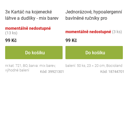
Jednorázové, hypoalergenní
3x Kartáč na kojenecké
bavlněné ručníky pro
láhve a dudlíky - mix barev
novorozence, 50 ks
momentálně nedostupné
momentálně nedostupné
(3 ks)
(13 ks)
99 Kč
99 Kč
Do košíku
Do košíku
nr.kat. 721, BO, barva: mix barev,
balení: 50 ks, 23 × 20 cm, Bocioland
výhodné balení
Kód:
39921301
Kód:
18744701