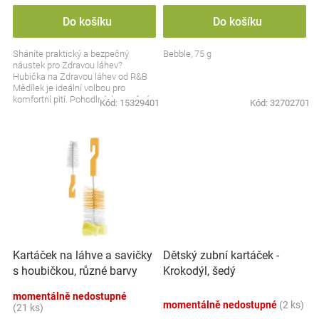
Do košíku
Do košíku
Sháníte praktický a bezpečný
Bebble, 75 g
náustek pro Zdravou láhev?
Hubička na Zdravou láhev od R&B
Mědílek je ideální volbou pro
komfortní pití. Pohodlná, bezpečná
Kód:
15329401
Kód:
32702701
a snadno použitelná!...
Kartáček na láhve a savičky
Dětský zubní kartáček -
s houbičkou, různé barvy
Krokodýl, šedý
momentálně nedostupné
momentálně nedostupné
(2 ks)
(21 ks)