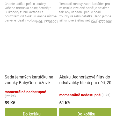
Chcete začít s péčí o zoubky
Tento silikonový zubní kartáček pro
vašeho miminka co nejšetrněji?
miminka v zelené barvě je navržen
Silikonový zubní kartáček s
tak, aby usnadnil péči o první
pouzdrem od Akuku v krásné růžové
zoubky vašeho děťátka. Jeho jemné
barvě je ideální volbou. Jemný,
silikonové štětiny šetrně čistí
Kód:
47703001
Kód:
47704001
bezpečný a praktický –...
dětské...
Akuku Jednorázové filtry do
Sada jemných kartáčku na
odsávačky hlenů pro děti, 20
zoubky BabyOno, růžové
+ 5 ks
momentálně nedostupné
momentálně nedostupné
(1 ks)
(22 ks)
59 Kč
61 Kč
Do košíku
Do košíku