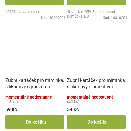
A0338, barva: zelená
4ks, nr.kat. 959, Bezpečnostní
pomůcka, BO
Kód:
10309001
Kód:
16310201
Zubní kartáček pro miminka,
Zubní kartáček pro miminka,
silikonový s pouzdrem -
silikonový s pouzdrem -
růžový, Akuku
zelený, Akuku
momentálně nedostupné
momentálně nedostupné
(18 ks)
(40 ks)
59 Kč
59 Kč
Do košíku
Do košíku