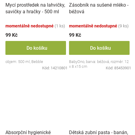
Mycí prostředek na lahvičky,
Zásobník na sušené mléko -
savičky a hračky - 500 ml
béžová
momentálně nedostupné
(1 ks)
momentálně nedostupné
(9 ks)
99 Kč
99 Kč
Do košíku
Do košíku
objem: 500 ml, Bebble
BabyOno, barva: béžová, rozměr: 12
x 8 x15 cm
Kód:
14210801
Kód:
85453901
Absorpční hygienické
Dětská zubní pasta - banán,