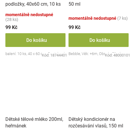
podložky, 40x60 cm, 10 ks
50 ml
momentálně nedostupné
momentálně nedostupné
(7 ks)
(28 ks)
99 Kč
99 Kč
Do košíku
Do košíku
balení: 10 ks, 40 x 60 cm, Bocioland
Bebble, Věk: +6m, Obsah: 50ml
Kód:
18744401
Kód:
48000101
Dětské tělové mléko 200ml,
Dětský kondicionér na
heřmánek
rozčesávání vlasů, 150 ml