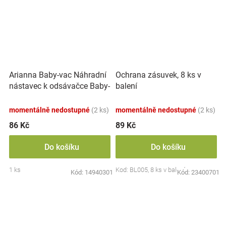
Arianna Baby-vac Náhradní
Ochrana zásuvek, 8 ks v
nástavec k odsávačce Baby-
balení
vac 2 Adrianna
momentálně nedostupné
(2 ks)
momentálně nedostupné
(2 ks)
86 Kč
89 Kč
Do košíku
Do košíku
1 ks
Kod: BL005, 8 ks v balení
Kód:
14940301
Kód:
23400701