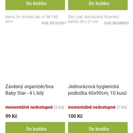
Do košíku
Do košíku
barva: Sv. modrá, kat. nr. 56/160,
5ks v bal., BocioLand, Rozměry
0m+
sáčků: 29 x 21 cm.
Kód:
85161001
Kód:
88248901
Závěsný organizér/box
Jednorázová hygienická
Baby Star - 4 l, bílý
podložka 60x90cm, 10 kusů
momentálně nedostupné
(2 ks)
momentálně nedostupné
(1 ks)
99 Kč
100 Kč
Do košíku
Do košíku