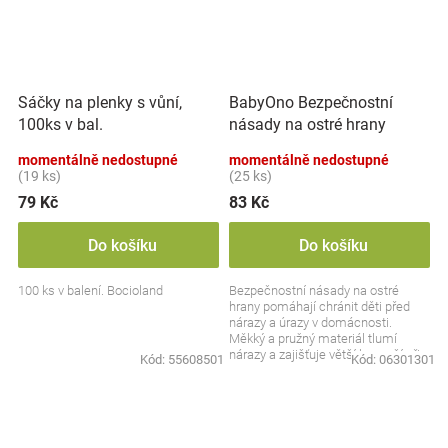
Sáčky na plenky s vůní,
BabyOno Bezpečnostní
100ks v bal.
násady na ostré hrany
momentálně nedostupné
momentálně nedostupné
(19 ks)
(25 ks)
79 Kč
83 Kč
Do košíku
Do košíku
100 ks v balení. Bocioland
Bezpečnostní násady na ostré
hrany pomáhají chránit děti před
nárazy a úrazy v domácnosti.
Měkký a pružný materiál tlumí
nárazy a zajišťuje větší bezpečí při
Kód:
55608501
Kód:
06301301
každodenním pohybu....