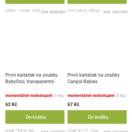
průtok: 1, nr.kat. 1204, BO
0 m+, barva: růžová
Kód:
85302401
Kód:
14273301
První kartáček na zoubky,
První kartáček na zoubky
BabyOno, transparentní
Canpol Babies
momentálně nedostupné
(1 ks)
momentálně nedostupné
(5 ks)
62 Kč
67 Kč
Do košíku
Do košíku
nr.kat. 723/01, BO
nr.kat. 9/117, 1 kus
Kód:
14203201
Kód:
14213101