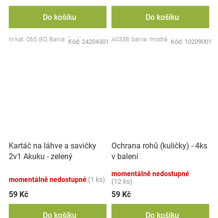
Do košíku
Do košíku
nr.kat. 065, BO, Barva: šedá
A0338, barva: modrá
Kód:
24204301
Kód:
10209001
Kartáč na láhve a savičky
Ochrana rohů (kuličky) - 4ks
2v1 Akuku - zelený
v balení
momentálně nedostupné
momentálně nedostupné
(1 ks)
(12 ks)
59 Kč
59 Kč
Do košíku
Do košíku