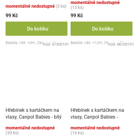
momentálně nedostupné
momentálně nedostupné
(3 ks)
(15 ks)
99 Kč
99 Kč
Do košíku
Do košíku
Bebble, Věk: +0m, Obsah: 200ml
Bebble, Věk: +12m, Obsah: 150ml
Kód:
47300101
Kód:
48100101
Hřebínek s kartáčkem na
Hřebínek s kartáčkem na
vlasy, Canpol Babies -
vlasy, Canpol Babies - bílý
růžový
momentálně nedostupné
momentálně nedostupné
(30 ks)
(16 ks)