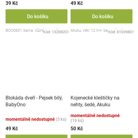
39 Kč
49 Kč
Do košíku
Do košíku
BOC0601, barva: různé barvy, 2ks
Akuku, Věk: 12 m+, barva: šedá
Kód:
13208201
Kód:
81039801
Blokáda dveří - Pejsek bílý,
Kojenecké kleštičky na
BabyOno
nehty, šedé, Akuku
momentálně nedostupné
momentálně nedostupné
(5 ks)
(16 ks)
49 Kč
50 Kč