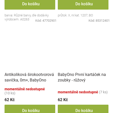
Do košíku
Do košíku
barva: Různé barvy, dle dodávky
průtok: X, nr.kat. 1207, BO
výrobcem. A0263
Kód:
47702901
Kód:
85312401
Antikoliková širokootvorová
BabyOno První kartáček na
savička, 0m+, BabyOno
zoubky - růžový
momentálně nedostupné
momentálně nedostupné
(7 ks)
(10 ks)
62 Kč
62 Kč
Do košíku
Do košíku