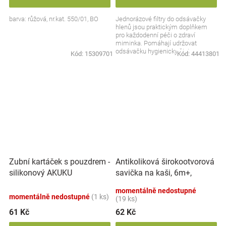
barva: růžová, nr.kat. 550/01, BO
Jednorázové filtry do odsávačky
hlenů jsou praktickým doplňkem
pro každodenní péči o zdraví
miminka. Pomáhají udržovat
odsávačku hygienicky čistou a
Kód:
15309701
Kód:
44413801
připravenou k použití....
Antikoliková širokootvorová
Zubní kartáček s pouzdrem -
savička na kaši, 6m+,
silikonový AKUKU
BabyOno
momentálně nedostupné
momentálně nedostupné
(1 ks)
(19 ks)
61 Kč
62 Kč