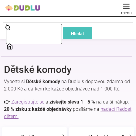
Přejít
na
obsah
Dětské
Hledat
a
kojenecké
Dětské komody
oblečení
Vyberte si
Dětské komody
na Dudlu s dopravou zdarma od
Pokojíček
2 000 Kč a dárkem ke každé objednávce nad 1 000 Kč.
👉
Zaregistrujte se
a
získejte slevu 1 - 5 %
na další nákup.
a
20 % zisku z každé objednávky
posíláme na
nadaci Radost
dětem.
kojenecká
výbava