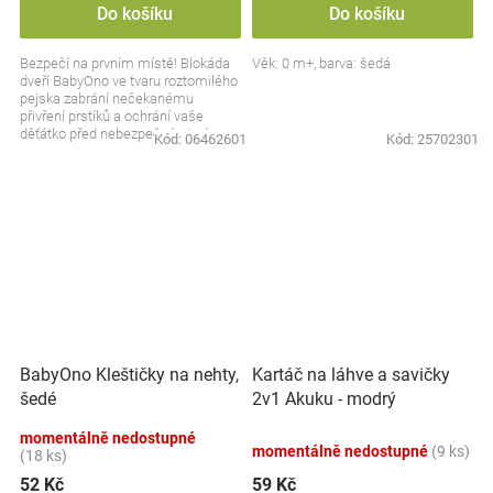
Do košíku
Do košíku
Bezpečí na prvním místě! Blokáda
Věk: 0 m+, barva: šedá
dveří BabyOno ve tvaru roztomilého
pejska zabrání nečekanému
přivření prstíků a ochrání vaše
děťátko před nebezpečnými nárazy.
Kód:
06462601
Kód:
25702301
Snadno se...
BabyOno Kleštičky na nehty,
Kartáč na láhve a savičky
šedé
2v1 Akuku - modrý
momentálně nedostupné
momentálně nedostupné
(9 ks)
(18 ks)
52 Kč
59 Kč