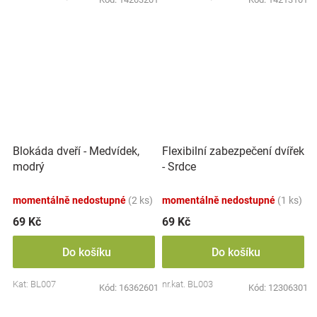
Blokáda dveří - Medvídek,
Flexibilní zabezpečení dvířek
modrý
- Srdce
momentálně nedostupné
(2 ks)
momentálně nedostupné
(1 ks)
69 Kč
69 Kč
Do košíku
Do košíku
Kat: BL007
nr.kat. BL003
Kód:
16362601
Kód:
12306301