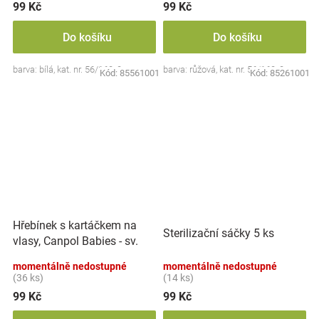
99 Kč
99 Kč
Do košíku
Do košíku
barva: bílá, kat. nr. 56/160, 0m+
barva: růžová, kat. nr. 56/160, 0m+
Kód:
85561001
Kód:
85261001
Hřebínek s kartáčkem na
Sterilizační sáčky 5 ks
vlasy, Canpol Babies - sv.
modrý
momentálně nedostupné
momentálně nedostupné
(36 ks)
(14 ks)
99 Kč
99 Kč