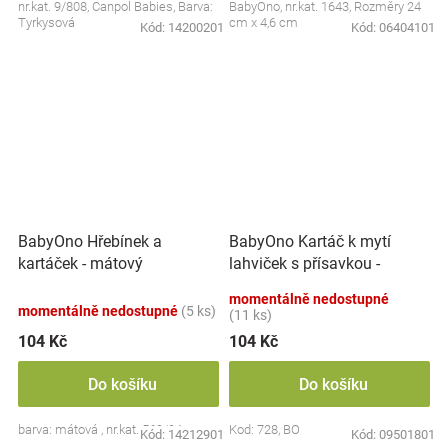
nr.kat. 9/808, Canpol Babies, Barva:
BabyOno, nr.kat. 1643, Rozměry 24
Tyrkysová
cm x 4,6 cm
Kód:
14200201
Kód:
06404101
BabyOno Kartáč k mytí
BabyOno Hřebínek a
lahviček s přísavkou -
kartáček - mátový
růžový
momentálně nedostupné
momentálně nedostupné
(5 ks)
(11 ks)
104 Kč
104 Kč
Do košíku
Do košíku
barva: mátová , nr.kat. 569/04
Kod: 728, BO
Kód:
14212901
Kód:
09501801