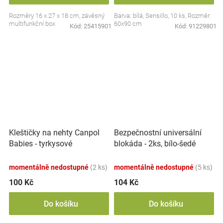
Rozměry 16 x 27 x 18 cm, závěsný
Barva: bílá, Sensillo, 10 ks, Rozměr:
multifunkční box
60x90 cm
Kód:
25415901
Kód:
91229801
Kleštičky na nehty Canpol
Bezpečnostní universální
Babies - tyrkysové
blokáda - 2ks, bílo-šedé
momentálně nedostupné
(2 ks)
momentálně nedostupné
(5 ks)
100 Kč
104 Kč
Do košíku
Do košíku