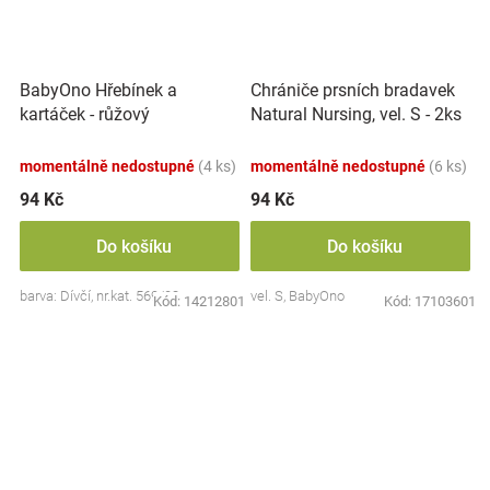
BabyOno Hřebínek a
Chrániče prsních bradavek
kartáček - růžový
Natural Nursing, vel. S - 2ks
momentálně nedostupné
(4 ks)
momentálně nedostupné
(6 ks)
94 Kč
94 Kč
Do košíku
Do košíku
barva: Dívčí, nr.kat. 569/03
vel. S, BabyOno
Kód:
14212801
Kód:
17103601