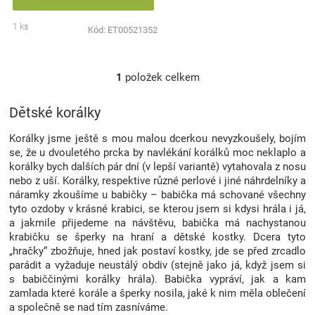
Značky
1 ks
Kód:
ET00521352
Blog
1
položek celkem
O
Hračkářství
v
l
Dětské korálky
á
Přihlášení
d
Korálky jsme ještě s mou malou dcerkou nevyzkoušely, bojím
a
se, že u dvouletého prcka by navlékání korálků moc neklaplo a
c
korálky bych dalších pár dní (v lepší variantě) vytahovala z nosu
í
nebo z uší. Korálky, respektive různé perlové i jiné náhrdelníky a
p
náramky zkoušíme u babičky – babička má schované všechny
r
tyto ozdoby v krásné krabici, se kterou jsem si kdysi hrála i já,
v
a jakmile přijedeme na návštěvu, babička má nachystanou
k
krabičku se šperky na hraní a dětské kostky. Dcera tyto
y
„hračky“ zbožňuje, hned jak postaví kostky, jde se před zrcadlo
v
parádit a vyžaduje neustálý obdiv (stejně jako já, když jsem si
ý
s babiččinými korálky hrála). Babička vypráví, jak a kam
p
zamlada které korále a šperky nosila, jaké k nim měla oblečení
i
a společně se nad tím zasníváme.
s