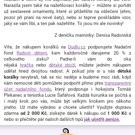
Narazila jsem také na nažehlovací korálky – můžete si pořídit
už sestavené ornamenty, které si přižehlíte na oblečení (ehm,
pozor při praní na nové šaty), nebo si teprve poskládáte vzor,
jaký se vám líbí, a ten pak nažehlíte. To jsou mi ale novinky!
Z deníčku maminky: Denisa Radonská
Víte, že nákupem korálků na
Dudlu.cz
podporujete Nadační
fond
Radost dětem
, kam každoročně darujeme 20 % z
celkového zisku? Padne-li vám do oka
nějaká
hračka
nebo
dětské zboží
, můžete jedním nákupem
udělat hned dvojitou radost. A pokud jste si u nás
dětské
korálky
nevybrali, tak se nic neděje a budeme moc rádi, když
nám nemocné děti pomůžete podpořit přímo přes
transparentní
účet nadačního fondu
, který podporuje i hokejista Tomáš
Plekanec a tenistka Lucie Šafářová. Každá korunka se počítá a
i malý krok pro vás, může být velkým krokem pro někoho
jiného. Už máte vybráno a chcete ušetřit? Využijte dopravu
zdarma
od 2 000 Kč
, získejte dárek k nákupu od
1 000 Kč
a
nebo si přečtěte pár našich dalších tipů
jak ušetřit peníze.
Z
á