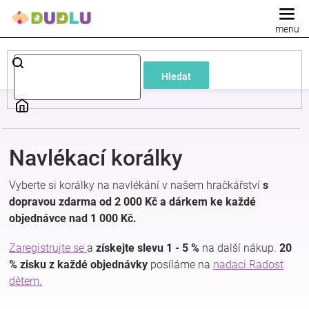
Přejít
na
obsah
Dětské
Hledat
a
kojenecké
Navlékací korálky
oblečení
Vyberte si korálky na navlékání v našem hračkářství
s
Pokojíček
dopravou zdarma od 2 000 Kč a dárkem ke každé
objednávce nad 1 000 Kč.
a
Zaregistrujte se
a
získejte slevu 1 - 5 %
na další nákup.
20
% zisku z každé objednávky
posíláme na
nadaci Radost
kojenecká
dětem.
výbava