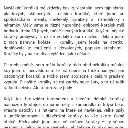
u
Navlékání korálků mě vždycky bavilo, vlastnila jsem fajn sbírku
plastových, skleněných i dalších korálků, které jsme se
spolužačkami měnily, navlékaly, vyráběly si náhrdelníky i
náramky. Měly jsme je různě naceněné, oblíbený korálek měl
hodnotu třeba 10 jiných, méně cenných korálků. Když mi nějaké
korálky přebývaly a už se nedaly nikam navléci, dělala jsem
z nich barevné koláže – korálky jsem lepila na čtvrtku,
doplňovala je mušlemi z dovolených, popisky, kresbami…
Korálky byly na kreativní vyřádění jako dělané.
O trochu méně jsem měla korálky ráda před několika měsíci,
kdy jsem si neuvědomila, že má dcera na tričku našitých pár
ozdobných korálků, a tričko jsem společně s dalším prádlem
vyprala. O našité korálky se mi zatrhly nové šaty, a to už tolik
radosti nebylo. Ale o tom zase jindy.
Když tak brouzdám internetem a hledám dětské korálky,
nacházím ty stejné, co jsme měly s kamarádkami kdysi také.
Krásné sadičky i s nitkami, na které se navlékají, velké pixly
s umělohmotnými i dřevěnými korálky, to vše skoro úplně
stejné. Překvapivé jsou pro mě voňavé korálky – ty vůbec
neznám a velmi by mě zajímalo, jak takové korálky asi voní.