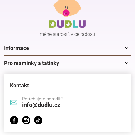
p
a
t
í
méně starostí, více radostí
Informace
Pro maminky a tatínky
Kontakt
Potřebujete poradit?
info@dudlu.cz