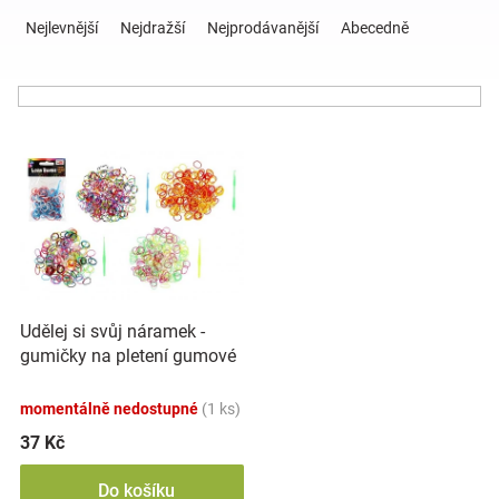
Ř
a
Nejlevnější
Nejdražší
Nejprodávanější
Abecedně
z
Hračky
e
n
a
í
V
p
ý
r
zábava
p
o
i
d
pro
s
u
p
k
děti
r
t
o
ů
Udělej si svůj náramek -
d
Těhotenské
gumičky na pletení gumové
u
mix barev 200ks v sáčku
k
oblečení
momentálně nedostupné
(1 ks)
t
ů
37 Kč
Novinky
Do košíku