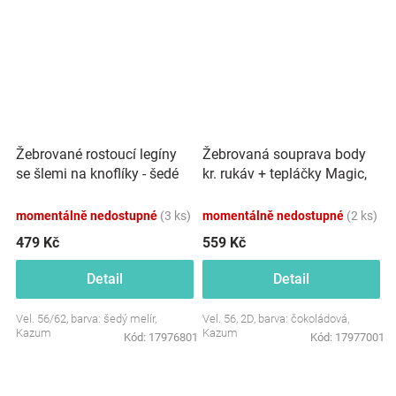
Žebrované rostoucí legíny
Žebrovaná souprava body
se šlemi na knoflíky - šedé
kr. rukáv + tepláčky Magic,
melírová
bavlna, čokoládová
momentálně nedostupné
(3 ks)
momentálně nedostupné
(2 ks)
479 Kč
559 Kč
Detail
Detail
Vel. 56/62, barva: šedý melír,
Vel. 56, 2D, barva: čokoládová,
Kazum
Kazum
Kód:
17976801
Kód:
17977001