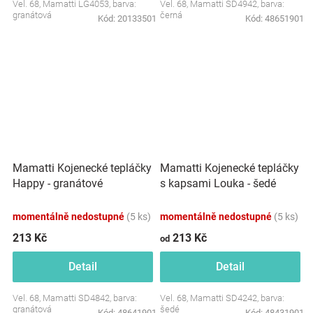
Vel. 68, Mamatti LG4053, barva:
Vel. 68, Mamatti SD4942, barva:
granátová
černá
Kód:
20133501
Kód:
48651901
Mamatti Kojenecké tepláčky
Mamatti Kojenecké tepláčky
Happy - granátové
s kapsami Louka - šedé
momentálně nedostupné
(5 ks)
momentálně nedostupné
(5 ks)
213 Kč
213 Kč
od
Detail
Detail
Vel. 68, Mamatti SD4842, barva:
Vel. 68, Mamatti SD4242, barva:
granátová
šedé
Kód:
48641901
Kód:
48431901