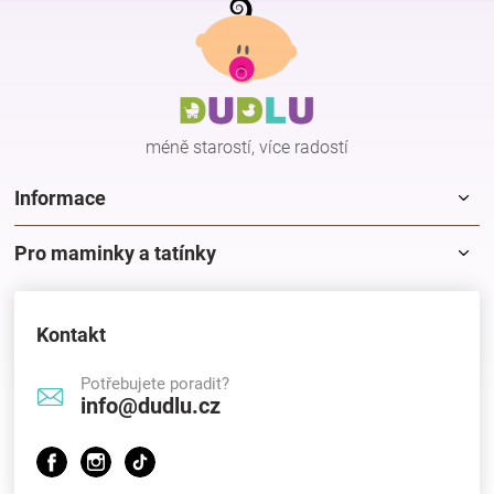
l
á
á
p
d
a
a
c
t
í
í
p
méně starostí, více radostí
r
v
k
Informace
y
v
Pro maminky a tatínky
ý
p
i
s
Kontakt
u
Potřebujete poradit?
info@dudlu.cz