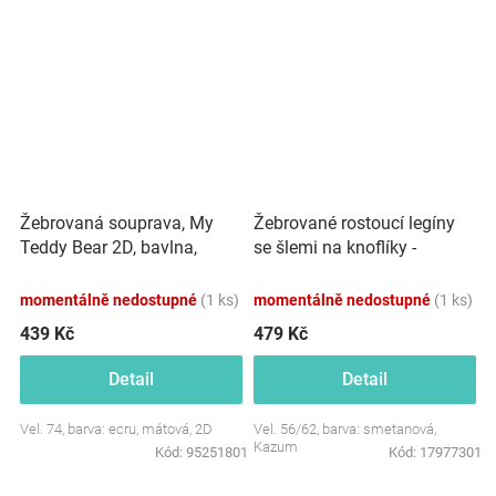
Žebrovaná souprava, My
Žebrované rostoucí legíny
Teddy Bear 2D, bavlna,
se šlemi na knoflíky -
ecru/mátová
smetanové
momentálně nedostupné
(1 ks)
momentálně nedostupné
(1 ks)
439 Kč
479 Kč
Detail
Detail
Vel. 74, barva: ecru, mátová, 2D
Vel. 56/62, barva: smetanová,
Kazum
Kód:
95251801
Kód:
17977301