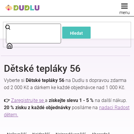
Přejít
na
obsah
Dětské
Hledat
a
kojenecké
Dětské tepláky 56
oblečení
Vyberte si
Dětské tepláky 56
na Dudlu s dopravou zdarma
Pokojíček
od 2 000 Kč a dárkem ke každé objednávce nad 1 000 Kč.
👉
Zaregistrujte se
a
získejte slevu 1 - 5 %
na další nákup.
a
20 % zisku z každé objednávky
posíláme na
nadaci Radost
dětem.
kojenecká
Ř
a
výbava