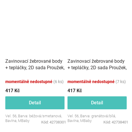
Zavinovací žebrované body
Zavinovací žebrované body
+ tepláčky, 2D sada Proužek,
+ tepláčky, 2D sada Proužek,
béžové
granát
momentálně nedostupné
(6 ks)
momentálně nedostupné
(7 ks)
417 Kč
417 Kč
Detail
Detail
Vel. 56, Barva: béžová/smetanová,
Vel. 56, Barva: granátová/bílá,
Bavlna, MBaby
Bavlna, MBaby
Kód:
42738301
Kód:
42738401