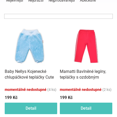
Nejlevnější
Nejdražší
Nejprodávanější
Abecedně
z
e
Hračky
n
í
a
V
p
ý
r
p
o
zábava
i
d
s
u
pro
p
k
r
t
děti
o
ů
Baby Nellys Kojenecké
Mamatti Bavlněné legíny,
d
chlupáčkové tepláčky Cute
tepláčky s ozdobným
u
Těhotenské
Bunny - modré
bočním stříbrným páskem
k
Heart - červené
momentálně nedostupné
(4 ks)
momentálně nedostupné
(2 ks)
t
oblečení
ů
199 Kč
199 Kč
Detail
Detail
Novinky