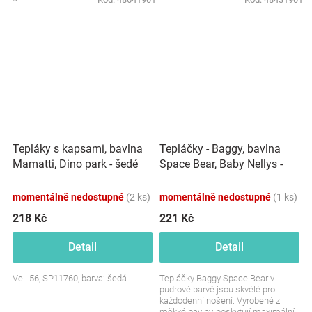
Tepláčky - Baggy, bavlna
Tepláky s kapsami, bavlna
Space Bear, Baby Nellys -
Mamatti, Dino park - šedé
pudrové
momentálně nedostupné
(2 ks)
momentálně nedostupné
(1 ks)
218 Kč
221 Kč
Detail
Detail
Vel. 56, SP11760, barva: šedá
Tepláčky Baggy Space Bear v
pudrové barvě jsou skvélé pro
každodenní nošení. Vyrobené z
měkké bavlny, poskytují maximální