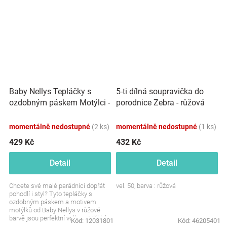
Baby Nellys Tepláčky s
5-ti dílná soupravička do
ozdobným páskem Motýlci -
porodnice Zebra - růžová
růžová
momentálně nedostupné
(2 ks)
momentálně nedostupné
(1 ks)
429 Kč
432 Kč
Detail
Detail
Chcete své malé parádnici dopřát
vel. 50, barva : růžová
pohodlí i styl? Tyto tepláčky s
ozdobným páskem a motivem
motýlků od Baby Nellys v růžové
barvě jsou perfektní volbou. Měkké,
Kód:
12031801
Kód:
46205401
pohodlné a krásně...