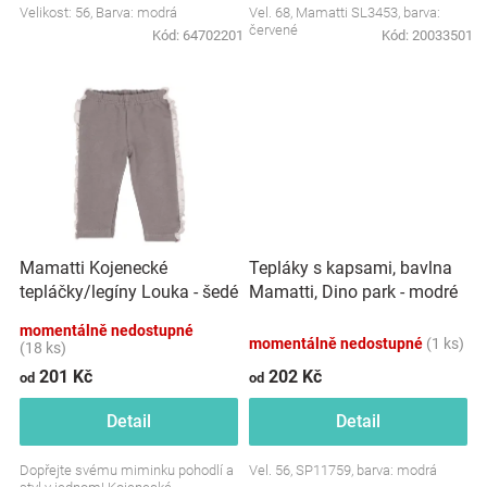
Velikost: 56, Barva: modrá
Vel. 68, Mamatti SL3453, barva:
Značky
červené
Kód:
64702201
Kód:
20033501
Blog
Hračkářství
Přihlášení
Mamatti Kojenecké
Tepláky s kapsami, bavlna
tepláčky/legíny Louka - šedé
Mamatti, Dino park - modré
momentálně nedostupné
momentálně nedostupné
(1 ks)
(18 ks)
201 Kč
202 Kč
od
od
Detail
Detail
Dopřejte svému miminku pohodlí a
Vel. 56, SP11759, barva: modrá