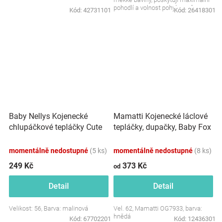
pohodlí a volnost pohybu vašemu
Kód:
42731101
Kód:
26418301
dítěti. Ideální pro...
Baby Nellys Kojenecké
Mamatti Kojenecké láclové
chlupáčkové tepláčky Cute
tepláčky, dupačky, Baby Fox
Bunny - malinové
- hnědé
momentálně nedostupné
(5 ks)
momentálně nedostupné
(8 ks)
249 Kč
373 Kč
od
Detail
Detail
Velikost: 56, Barva: malinová
Vel. 62, Mamatti OG7933, barva:
hnědá
Kód:
67702201
Kód:
12436301