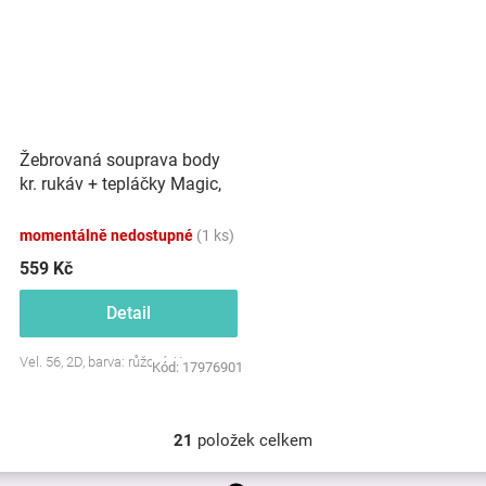
Žebrovaná souprava body
kr. rukáv + tepláčky Magic,
bavlna, růžová
momentálně nedostupné
(1 ks)
559 Kč
Detail
Vel. 56, 2D, barva: růžová, Kazum
Kód:
17976901
21
položek celkem
O
v
Z