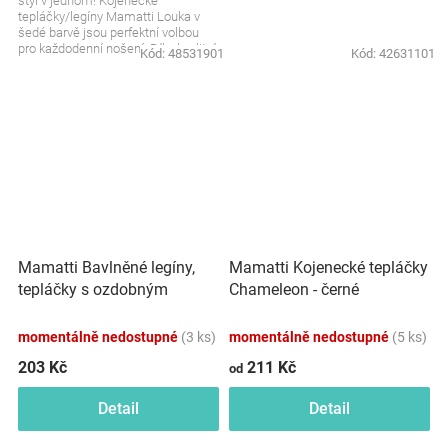
styl v jednom! Kojenecké
tepláčky/legíny Mamatti Louka v
šedé barvě jsou perfektní volbou
pro každodenní nošení. Díky kvalitní
Kód:
48531901
Kód:
42631101
bavlně jsou...
Mamatti Bavlněné legíny,
Mamatti Kojenecké tepláčky
tepláčky s ozdobným
Chameleon - černé
bočním páskem Tokio -
granátové
momentálně nedostupné
(3 ks)
momentálně nedostupné
(5 ks)
203 Kč
211 Kč
od
Detail
Detail