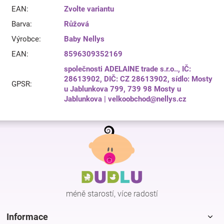
EAN
:
Zvolte variantu
Barva
:
Růžová
Výrobce
:
Baby Nellys
EAN
:
8596309352169
společnosti ADELAINE trade s.r.o.., IČ:
28613902, DIČ: CZ 28613902, sídlo: Mosty
GPSR
:
u Jablunkova 799, 739 98 Mosty u
Jablunkova | velkoobchod@nellys.cz
Z
á
p
a
t
í
méně starostí, více radostí
Informace