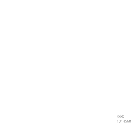
Kód:
Kód:
3501220
1314560