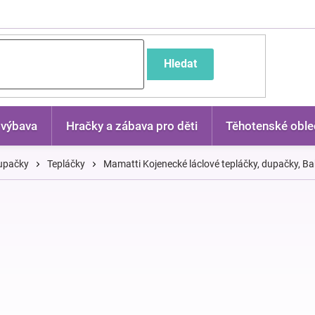
častější dotazy
Hledat
 výbava
Hračky a zábava pro děti
Těhotenské oble
dupačky
Tepláčky
Mamatti Kojenecké láclové tepláčky, dupačky, Ba