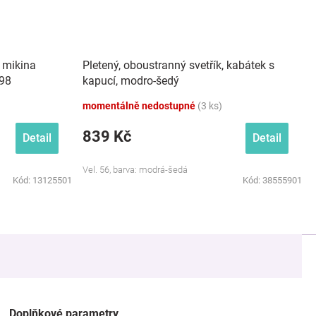
 mikina
Pletený, oboustranný svetřík, kabátek s
 98
kapucí, modro-šedý
momentálně nedostupné
(3 ks)
839 Kč
Detail
Detail
Vel. 56, barva: modrá-šedá
Kód:
13125501
Kód:
38555901
Doplňkové parametry