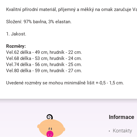
Kvalitní přírodní materiál, příjemný a měkký na omak zaručuje 
Složení: 97% bavlna, 3% elastan.
1. Jakost.
Rozměry:
Vel.62 délka - 49 cm, hrudník - 22 cm.
Vel.68 délka - 53 cm, hrudník - 24 cm.
Vel.74 délka - 56 cm, hrudník - 25 cm.
Vel.80 délka - 59 cm, hrudník - 27 cm.
Uvedené rozměry se mohou minimálně lišit +-0,5 - 1,5 cm.
Z
á
p
Informace
a
t
Kontakty
í