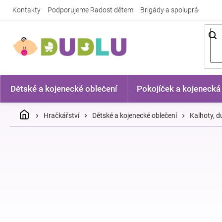
Přejít
Kontakty
Podporujeme Radost dětem
Brigády a spolupráce
Nej
na
obsah
Dětské a kojenecké oblečení
Pokojíček a kojenecká
Domů
Hračkářství
Dětské a kojenecké oblečení
Kalhoty, 