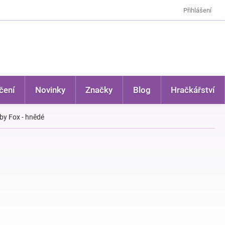
Přihlášení
čení
Novinky
Značky
Blog
Hračkářství
by Fox - hnědé