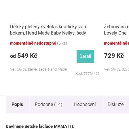
Dětský pletený svetřík s knoflíčky, zap.
Žebrovaná r
bokem, Hand Made Baby Nellys, šedý
Lovely One,
momentálně nedostupné
(5 ks)
momentálně 
549 Kč
729 Kč
od
Detail
Vel. 56/62, barva: šedá, Hand Made
Vel. 56/62, 3D,
Kód:
71764401
Popis
Podobné (14)
Hodnocení
Diskuze
Bavlněné dětské lacláče MAMATTI.