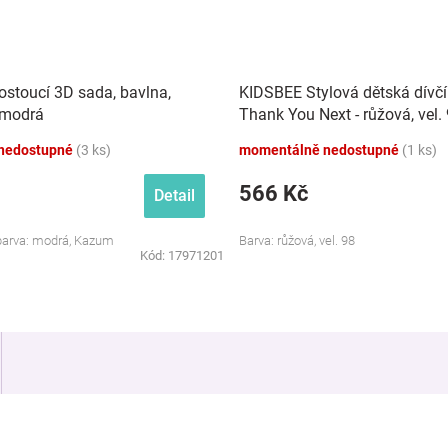
ostoucí 3D sada, bavlna,
KIDSBEE Stylová dětská dívčí
 modrá
Thank You Next - růžová, vel.
nedostupné
(3 ks)
momentálně nedostupné
(1 ks)
566 Kč
Detail
 barva: modrá, Kazum
Barva: růžová, vel. 98
Kód:
17971201