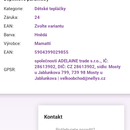
Kategorie
:
Dětské tepláčky
Záruka
:
24
EAN
:
Zvolte variantu
Barva
:
Hnědá
Výrobce
:
Mamatti
EAN
:
5904399029855
společnosti ADELAINE trade s.r.o.., IČ:
28613902, DIČ: CZ 28613902, sídlo: Mosty
GPSR
:
u Jablunkova 799, 739 98 Mosty u
Jablunkova | velkoobchod@nellys.cz
Kontakt
Potřebujete poradit?