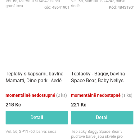
Vel. 68, Mamatti SD4842, barva:
Vel. 68, Mamatti SD4242, barva:
granátová
šedé
Kód:
48641901
Kód:
48431901
Tepláčky - Baggy, bavlna
Tepláky s kapsami, bavlna
Space Bear, Baby Nellys -
Mamatti, Dino park - šedé
pudrové
momentálně nedostupné
(2 ks)
momentálně nedostupné
(1 ks)
218 Kč
221 Kč
Detail
Detail
Vel. 56, SP11760, barva: šedá
Tepláčky Baggy Space Bear v
pudrové barvě jsou skvélé pro