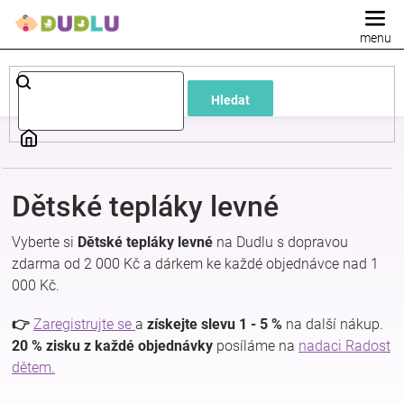
Přejít
na
obsah
Dětské
Hledat
a
kojenecké
Dětské tepláky levné
oblečení
Vyberte si
Dětské tepláky levné
na Dudlu s dopravou
Pokojíček
zdarma od 2 000 Kč a dárkem ke každé objednávce nad 1
000 Kč.
a
👉
Zaregistrujte se
a
získejte slevu 1 - 5 %
na další nákup.
20 % zisku z každé objednávky
posíláme na
nadaci Radost
kojenecká
dětem.
výbava