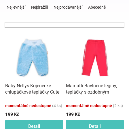
Ř
a
Nejlevnější
Nejdražší
Nejprodávanější
Abecedně
z
Hračky
e
n
a
í
V
p
ý
r
zábava
p
o
i
d
pro
s
u
p
k
děti
r
t
o
ů
Baby Nellys Kojenecké
Mamatti Bavlněné legíny,
d
Těhotenské
chlupáčkové tepláčky Cute
tepláčky s ozdobným
u
Bunny - modré
bočním stříbrným páskem
k
Heart - červené
oblečení
momentálně nedostupné
(4 ks)
momentálně nedostupné
(2 ks)
t
ů
199 Kč
199 Kč
Novinky
Detail
Detail