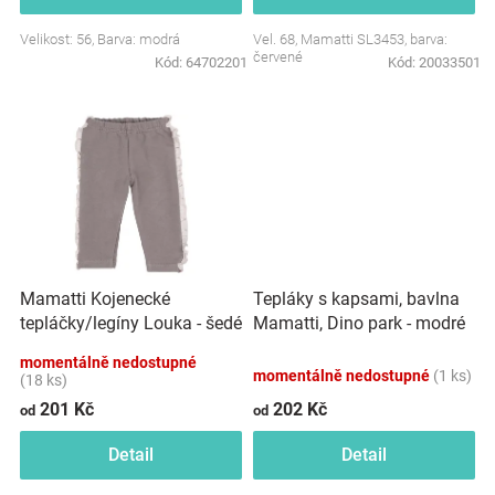
Značky
Velikost: 56, Barva: modrá
Vel. 68, Mamatti SL3453, barva:
červené
Kód:
64702201
Kód:
20033501
Blog
Hračkářství
Přihlášení
Mamatti Kojenecké
Tepláky s kapsami, bavlna
tepláčky/legíny Louka - šedé
Mamatti, Dino park - modré
momentálně nedostupné
momentálně nedostupné
(1 ks)
(18 ks)
201 Kč
202 Kč
od
od
Detail
Detail