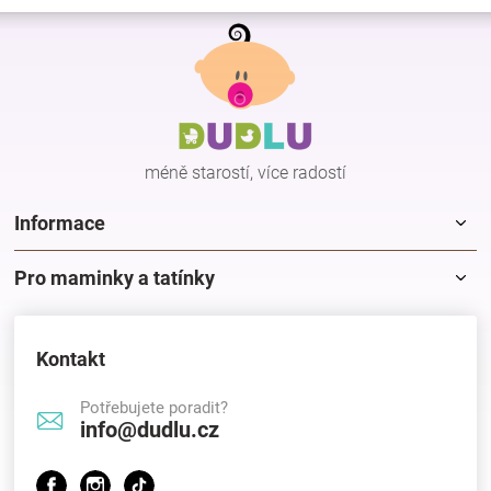
v
Z
l
á
á
p
d
a
a
c
t
í
í
p
méně starostí, více radostí
r
v
k
Informace
y
v
Pro maminky a tatínky
ý
p
i
s
Kontakt
u
Potřebujete poradit?
info@dudlu.cz