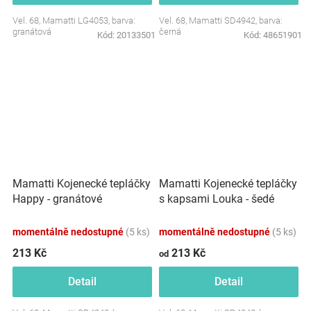
Vel. 68, Mamatti LG4053, barva:
Vel. 68, Mamatti SD4942, barva:
granátová
černá
Kód:
20133501
Kód:
48651901
Mamatti Kojenecké tepláčky
Mamatti Kojenecké tepláčky
Happy - granátové
s kapsami Louka - šedé
momentálně nedostupné
(5 ks)
momentálně nedostupné
(5 ks)
213 Kč
213 Kč
od
Detail
Detail