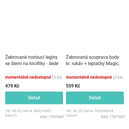
Žebrované rostoucí legíny
Žebrovaná souprava body
se šlemi na knoflíky - šedé
kr. rukáv + tepláčky Magic,
melírová
bavlna, čokoládová
momentálně nedostupné
(3 ks)
momentálně nedostupné
(2 ks)
479 Kč
559 Kč
Detail
Detail
Vel. 56/62, barva: šedý melír,
Vel. 56, 2D, barva: čokoládová,
Kazum
Kazum
Kód:
17976801
Kód:
17977001