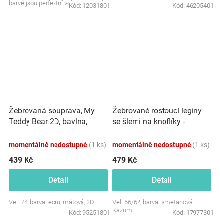
barvě jsou perfektní volbou. Měkké,
Kód:
12031801
Kód:
46205401
pohodlné a krásně...
Žebrovaná souprava, My
Žebrované rostoucí legíny
Teddy Bear 2D, bavlna,
se šlemi na knoflíky -
ecru/mátová
smetanové
momentálně nedostupné
(1 ks)
momentálně nedostupné
(1 ks)
439 Kč
479 Kč
Detail
Detail
Vel. 74, barva: ecru, mátová, 2D
Vel. 56/62, barva: smetanová,
Kazum
Kód:
95251801
Kód:
17977301