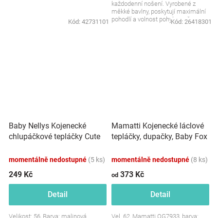
každodenní nošení. Vyrobené z
měkké bavlny, poskytují maximální
pohodlí a volnost pohybu vašemu
Kód:
42731101
Kód:
26418301
dítěti. Ideální pro...
Baby Nellys Kojenecké
Mamatti Kojenecké láclové
chlupáčkové tepláčky Cute
tepláčky, dupačky, Baby Fox
Bunny - malinové
- hnědé
momentálně nedostupné
(5 ks)
momentálně nedostupné
(8 ks)
249 Kč
373 Kč
od
Detail
Detail
Velikost: 56, Barva: malinová
Vel. 62, Mamatti OG7933, barva: