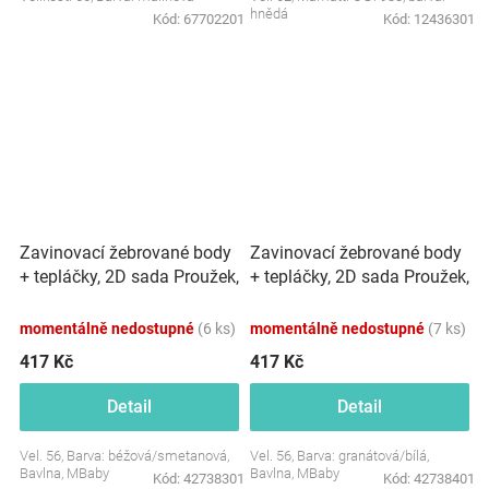
hnědá
Kód:
67702201
Kód:
12436301
Zavinovací žebrované body
Zavinovací žebrované body
+ tepláčky, 2D sada Proužek,
+ tepláčky, 2D sada Proužek,
béžové
granát
momentálně nedostupné
(6 ks)
momentálně nedostupné
(7 ks)
417 Kč
417 Kč
Detail
Detail
Vel. 56, Barva: béžová/smetanová,
Vel. 56, Barva: granátová/bílá,
Bavlna, MBaby
Bavlna, MBaby
Kód:
42738301
Kód:
42738401