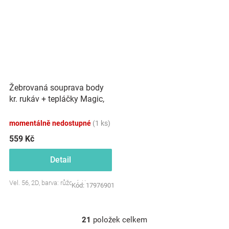
Žebrovaná souprava body
kr. rukáv + tepláčky Magic,
bavlna, růžová
momentálně nedostupné
(1 ks)
559 Kč
Detail
Vel. 56, 2D, barva: růžová, Kazum
Kód:
17976901
21
položek celkem
O