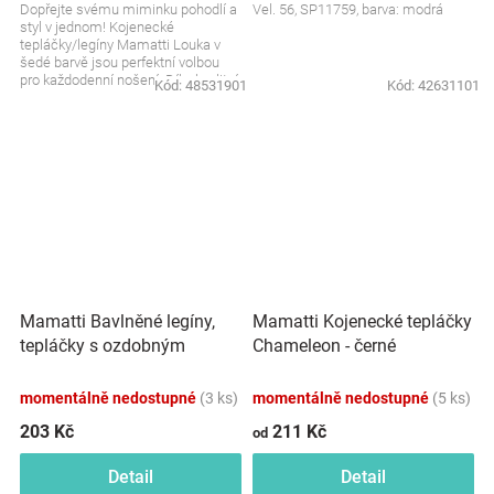
Dopřejte svému miminku pohodlí a
Vel. 56, SP11759, barva: modrá
styl v jednom! Kojenecké
tepláčky/legíny Mamatti Louka v
šedé barvě jsou perfektní volbou
pro každodenní nošení. Díky kvalitní
Kód:
48531901
Kód:
42631101
bavlně jsou...
Mamatti Bavlněné legíny,
Mamatti Kojenecké tepláčky
tepláčky s ozdobným
Chameleon - černé
bočním páskem Tokio -
granátové
momentálně nedostupné
(3 ks)
momentálně nedostupné
(5 ks)
203 Kč
211 Kč
od
Detail
Detail