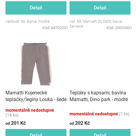
Značky
Detail
Detail
Velikost: 56, Barva: modrá
Vel. 68, Mamatti SL3453, barva:
Blog
červené
Kód:
64702201
Kód:
20033501
Hračkářství
Přihlášení
Mamatti Kojenecké
Tepláky s kapsami, bavlna
tepláčky/legíny Louka - šedé
Mamatti, Dino park - modré
momentálně nedostupné
momentálně nedostupné
(1 ks)
(18 ks)
201 Kč
202 Kč
od
od
Detail
Detail