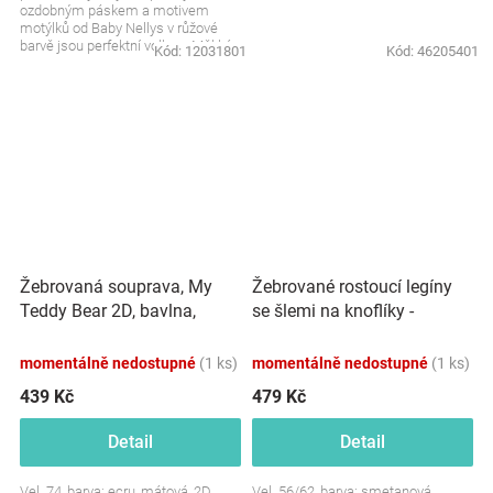
ozdobným páskem a motivem
motýlků od Baby Nellys v růžové
barvě jsou perfektní volbou. Měkké,
Kód:
12031801
Kód:
46205401
pohodlné a krásně...
Žebrovaná souprava, My
Žebrované rostoucí legíny
Teddy Bear 2D, bavlna,
se šlemi na knoflíky -
ecru/mátová
smetanové
momentálně nedostupné
(1 ks)
momentálně nedostupné
(1 ks)
439 Kč
479 Kč
Detail
Detail
Vel. 74, barva: ecru, mátová, 2D
Vel. 56/62, barva: smetanová,