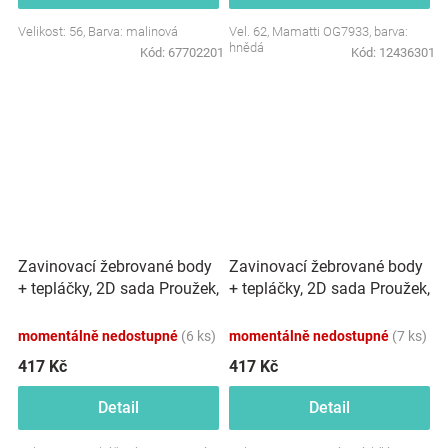
Velikost: 56, Barva: malinová
Vel. 62, Mamatti OG7933, barva:
hnědá
Kód:
67702201
Kód:
12436301
Zavinovací žebrované body
Zavinovací žebrované body
+ tepláčky, 2D sada Proužek,
+ tepláčky, 2D sada Proužek,
béžové
granát
momentálně nedostupné
(6 ks)
momentálně nedostupné
(7 ks)
417 Kč
417 Kč
Detail
Detail