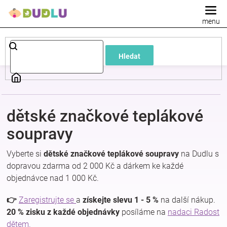
Přejít
na
obsah
Dětské
Hledat
a
kojenecké
dětské značkové teplákové
oblečení
soupravy
Pokojíček
Vyberte si
dětské značkové teplákové soupravy
na Dudlu s
dopravou zdarma od 2 000 Kč a dárkem ke každé
a
objednávce nad 1 000 Kč.
kojenecká
👉
Zaregistrujte se
a
získejte slevu 1 - 5 %
na další nákup.
20 % zisku z každé objednávky
posíláme na
nadaci Radost
dětem.
výbava