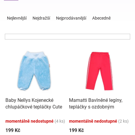
Ř
Hračky
a
Nejlevnější
Nejdražší
Nejprodávanější
Abecedně
z
e
a
n
í
zábava
V
p
ý
r
pro
p
o
i
d
s
u
děti
p
k
r
t
Těhotenské
o
ů
Baby Nellys Kojenecké
Mamatti Bavlněné legíny,
d
chlupáčkové tepláčky Cute
tepláčky s ozdobným
u
oblečení
Bunny - modré
bočním stříbrným páskem
k
Heart - červené
momentálně nedostupné
(4 ks)
momentálně nedostupné
(2 ks)
t
Novinky
ů
199 Kč
199 Kč