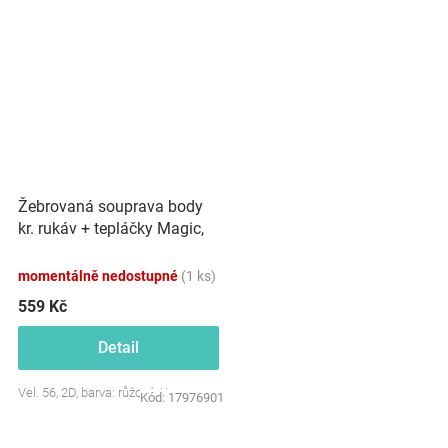
Žebrovaná souprava body
kr. rukáv + tepláčky Magic,
bavlna, růžová
momentálně nedostupné
(1 ks)
559 Kč
Detail
Vel. 56, 2D, barva: růžová, Kazum
Kód:
17976901