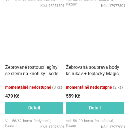
Kazum
Kód:
95251801
Kód:
17977301
Žebrované rostoucí legíny
Žebrovaná souprava body
se šlemi na knoflíky - šedé
kr. rukáv + tepláčky Magic,
melírová
bavlna, čokoládová
momentálně nedostupné
(3 ks)
momentálně nedostupné
(2 ks)
479 Kč
559 Kč
Detail
Detail
Vel. 56/62, barva: šedý melír,
Vel. 56, 2D, barva: čokoládová,
Kazum
Kazum
Kód:
17976801
Kód:
17977001