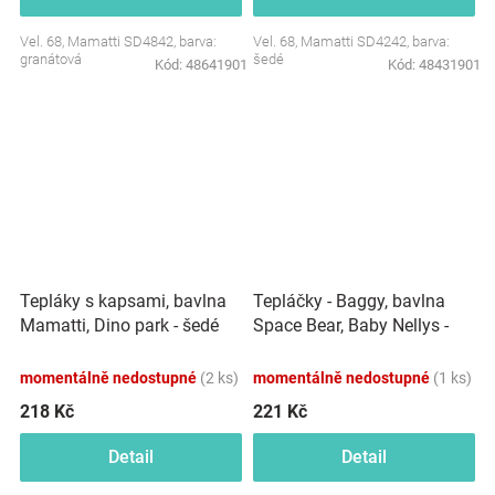
Vel. 68, Mamatti SD4842, barva:
Vel. 68, Mamatti SD4242, barva:
granátová
šedé
Kód:
48641901
Kód:
48431901
Tepláčky - Baggy, bavlna
Tepláky s kapsami, bavlna
Space Bear, Baby Nellys -
Mamatti, Dino park - šedé
pudrové
momentálně nedostupné
(2 ks)
momentálně nedostupné
(1 ks)
218 Kč
221 Kč
Detail
Detail