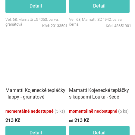
Detail
Detail
Vel. 68, Mamatti LG4053, barva:
Vel. 68, Mamatti SD4942, barva:
granátová
černá
Kód:
20133501
Kód:
48651901
Mamatti Kojenecké tepláčky
Mamatti Kojenecké tepláčky
Happy - granátové
s kapsami Louka - šedé
momentálně nedostupné
(5 ks)
momentálně nedostupné
(5 ks)
213 Kč
213 Kč
od
Detail
Detail