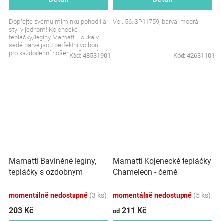
Dopřejte svému miminku pohodlí a
Vel. 56, SP11759, barva: modrá
styl v jednom! Kojenecké
tepláčky/legíny Mamatti Louka v
šedé barvě jsou perfektní volbou
pro každodenní nošení. Díky kvalitní
Kód:
48531901
Kód:
42631101
bavlně jsou...
Mamatti Bavlněné legíny,
Mamatti Kojenecké tepláčky
tepláčky s ozdobným
Chameleon - černé
bočním páskem Tokio -
granátové
momentálně nedostupné
(3 ks)
momentálně nedostupné
(5 ks)
203 Kč
211 Kč
od