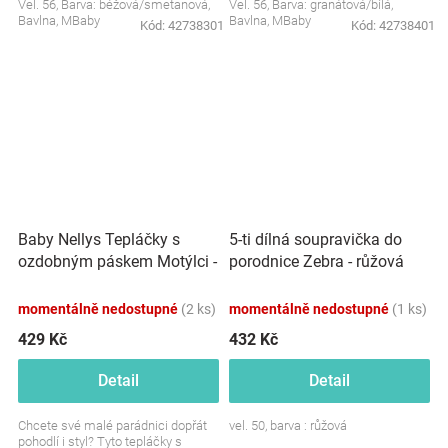
Vel. 56, Barva: béžová/smetanová,
Vel. 56, Barva: granátová/bílá,
Bavlna, MBaby
Bavlna, MBaby
Kód:
42738301
Kód:
42738401
Baby Nellys Tepláčky s
5-ti dílná soupravička do
ozdobným páskem Motýlci -
porodnice Zebra - růžová
růžová
momentálně nedostupné
(2 ks)
momentálně nedostupné
(1 ks)
429 Kč
432 Kč
Detail
Detail
Chcete své malé parádnici dopřát
vel. 50, barva : růžová
pohodlí i styl? Tyto tepláčky s