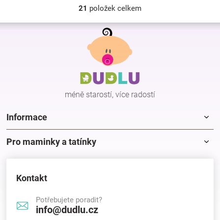
21
položek celkem
O
v
Z
l
á
á
p
d
a
a
c
t
í
í
p
méně starostí, více radostí
r
v
k
Informace
y
v
Pro maminky a tatínky
ý
p
i
s
Kontakt
u
Potřebujete poradit?
info@dudlu.cz