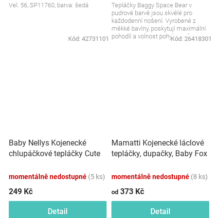
Vel. 56, SP11760, barva: šedá
Tepláčky Baggy Space Bear v
pudrové barvě jsou skvélé pro
každodenní nošení. Vyrobené z
měkké bavlny, poskytují maximální
pohodlí a volnost pohybu vašemu
Kód:
42731101
Kód:
26418301
dítěti. Ideální pro...
Baby Nellys Kojenecké
Mamatti Kojenecké láclové
chlupáčkové tepláčky Cute
tepláčky, dupačky, Baby Fox
Bunny - malinové
- hnědé
momentálně nedostupné
(5 ks)
momentálně nedostupné
(8 ks)
249 Kč
373 Kč
od
Detail
Detail