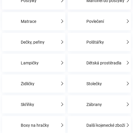
Postýlky
Mantinel do postýlky
Hračky
Matrace
Povlečení
a
Dečky, peřiny
Polštářky
zábava
pro
Lampičky
Dětská prostěradla
děti
Židličky
Stolečky
Těhotenské
Skříňky
Zábrany
oblečení
Novinky
Boxy na hračky
Další kojenecké zboží