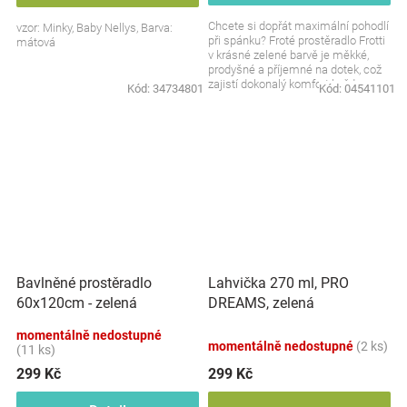
Chcete si dopřát maximální pohodlí
vzor: Minky, Baby Nellys, Barva:
při spánku? Froté prostěradlo Frotti
mátová
v krásné zelené barvě je měkké,
prodyšné a příjemné na dotek, což
zajistí dokonalý komfort každou
Kód:
34734801
Kód:
04541101
noc....
Bavlněné prostěradlo
Lahvička 270 ml, PRO
60x120cm - zelená
DREAMS, zelená
momentálně nedostupné
momentálně nedostupné
(2 ks)
(11 ks)
299 Kč
299 Kč