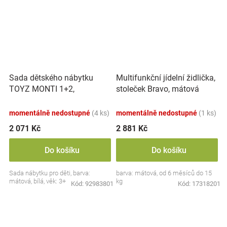
Sada dětského nábytku
Multifunkční jídelní židlička,
TOYZ MONTI 1+2,
stoleček Bravo, mátová
mátová/bílá
momentálně nedostupné
(4 ks)
momentálně nedostupné
(1 ks)
2 071 Kč
2 881 Kč
Do košíku
Do košíku
Sada nábytku pro děti, barva:
barva: mátová, od 6 měsíců do 15
mátová, bílá, věk: 3+
kg
Kód:
92983801
Kód:
17318201