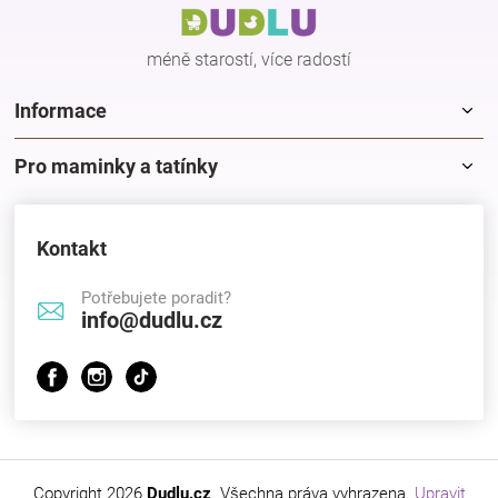
t
í
méně starostí, více radostí
Informace
Pro maminky a tatínky
Kontakt
Potřebujete poradit?
info@dudlu.cz
Copyright 2026
Dudlu.cz
. Všechna práva vyhrazena.
Upravit