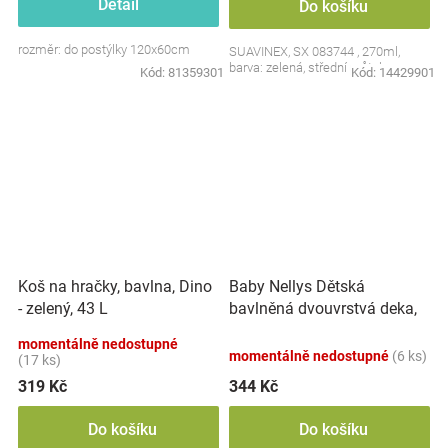
Detail
Do košíku
rozměr: do postýlky 120x60cm
SUAVINEX, SX 083744 , 270ml,
barva: zelená, střední průtok
Kód:
81359301
Kód:
14429901
Baby Nellys Dětská
Koš na hračky, bavlna, Dino
bavlněná dvouvrstvá deka,
- zelený, 43 L
Louka, zelená/černá
momentálně nedostupné
momentálně nedostupné
(6 ks)
(17 ks)
319 Kč
344 Kč
Do košíku
Do košíku