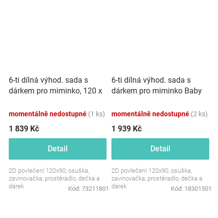
6-ti dílná výhod. sada s
6-ti dílná výhod. sada s
dárkem pro miminko, 120 x
dárkem pro miminko Baby
90 cm, ZOO na cestách -
Nellys, 120x90 Slon a duha,
mátová/cappucci
bílá/olivová
momentálně nedostupné
(1 ks)
momentálně nedostupné
(2 ks)
1 839 Kč
1 939 Kč
Detail
Detail
2D povlečení 120x90, osuška,
2D povlečení 120x90, osuška,
zavinovačka, prostěradlo, dečka a
zavinovačka, prostěradlo, dečka a
dárek
dárek
Kód:
73211801
Kód:
18301501