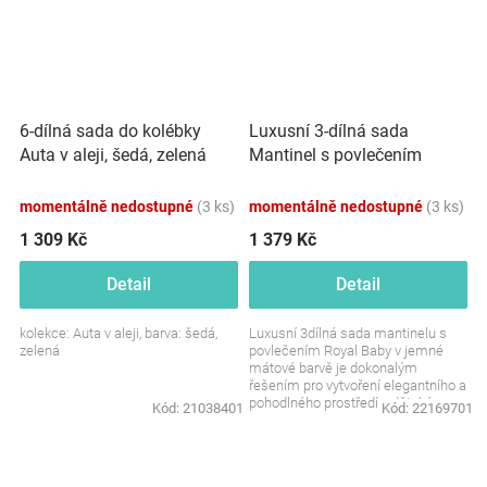
Luxusní 3-dílná sada
6-dílná sada do kolébky
Mantinel s povlečením
Auta v aleji, šedá, zelená
Royal Baby - mátová
momentálně nedostupné
(3 ks)
momentálně nedostupné
(3 ks)
1 309 Kč
1 379 Kč
Detail
Detail
kolekce: Auta v aleji, barva: šedá,
Luxusní 3dílná sada mantinelu s
zelená
povlečením Royal Baby v jemné
mátové barvě je dokonalým
řešením pro vytvoření elegantního a
pohodlného prostředí v dětském
Kód:
21038401
Kód:
22169701
pokojíčku. Sada je...