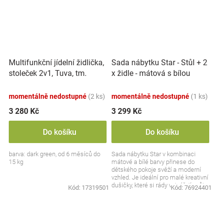
Multifunkční jídelní židlička,
Sada nábytku Star - Stůl + 2
stoleček 2v1, Tuva, tm.
x židle - mátová s bílou
zelená
momentálně nedostupné
(2 ks)
momentálně nedostupné
(1 ks)
3 280 Kč
3 299 Kč
Do košíku
Do košíku
barva: dark green, od 6 měsíců do
Sada nábytku Star v kombinaci
15 kg
mátové a bílé barvy přinese do
dětského pokoje svěží a moderní
vzhled. Je ideální pro malé kreativní
dušičky, které si rády vytvářejí svůj
Kód:
17319501
Kód:
76924401
prostor...