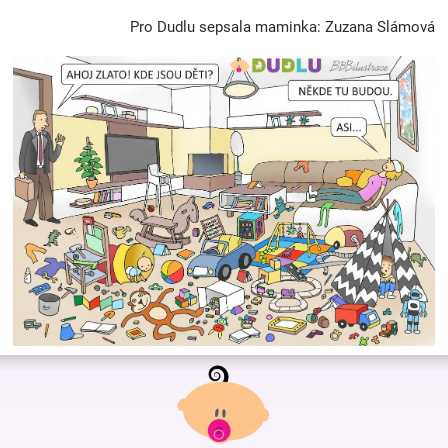
Pro Dudlu sepsala maminka: Zuzana Slámová
Z
á
p
a