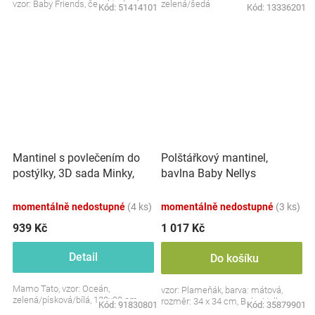
vzor: Baby Friends, černá/zelená
zelená/šedá
Kód:
51414101
Kód:
13336201
Mantinel s povlečením do
Polštářkový mantinel,
postýlky, 3D sada Minky,
bavlna Baby Nellys
Oceán, zelená/písková/bílá
Plameňák - mátový
momentálně nedostupné
(4 ks)
momentálně nedostupné
(3 ks)
939 Kč
1 017 Kč
Detail
Do košíku
Mamo Tato, vzor: Oceán,
vzor: Plameňák, barva: mátová,
zelená/písková/bílá, 120x90 cm
rozměr: 34 x 34 cm, Baby Nellys
Kód:
91830801
Kód:
35879901