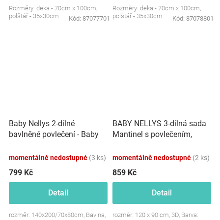
Rozměry: deka - 70cm x 100cm,
Rozměry: deka - 70cm x 100cm,
polštář - 35x30cm
polštář - 35x30cm
Kód:
87077701
Kód:
87078801
Baby Nellys 2-dílné
BABY NELLYS 3-dílná sada
bavlněné povlečení - Baby
Mantinel s povlečením,
Friends, černá/zelená
Létající zvířátka, zelený
momentálně nedostupné
(3 ks)
momentálně nedostupné
(2 ks)
799 Kč
859 Kč
Detail
Detail
rozměr: 140x200/70x80cm, Bavlna,
rozměr: 120 x 90 cm, 3D, Barva: