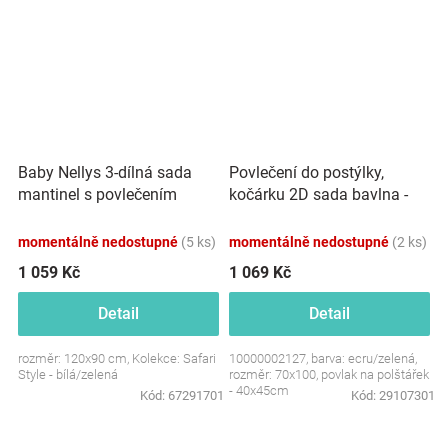
Baby Nellys 3-dílná sada
Povlečení do postýlky,
mantinel s povlečením
kočárku 2D sada bavlna -
Safari - bílá s
Leafs, Lullaby Planet,
potiskem/zelená
ecru/zelená
momentálně nedostupné
(5 ks)
momentálně nedostupné
(2 ks)
1 059 Kč
1 069 Kč
Detail
Detail
rozměr: 120x90 cm, Kolekce: Safari
10000002127, barva: ecru/zelená,
Style - bílá/zelená
rozměr: 70x100, povlak na polštářek
- 40x45cm
Kód:
67291701
Kód:
29107301