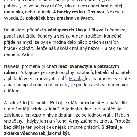
pohlaví“, takže se brzy ukáže, kdo si sem chodí hrát častěji –
maminka, nebo tatínek.
A hračky rostou. Doslova.
Někdy to
vypadá, že
pokojíček brzy praskne ve švech.
Další zlom přichází
s nástupem do školy
. Přibývají učebnice,
psací stůl, židle, šanony a sešity. A nám rodičům konečně
přijde na mysl, že by se možná dalo něco z těch starších
hraček odložit. Jenže náš školák má jiný názor – a tak se nic
nemění. Zatím.
Největší proměna přichází
mezi dvanáctým a patnáctým
rokem
. Pokojíček je najednou plný počítačů, kabelů, sluchátek
a plakátů všech možných idolů.
Hračky
leží zaprášené v koutě
a najdou uplatnění jen v případě, že přijde návštěva s menším
dítětem.
A pak už to jde rychle. Pokoj je stále prázdnější – a naše dítě
stále častěji někde „v tahu“. A jednoho dne… se odstěhuje.
Zůstanou jen vzpomínky a doufání, že se jednou vrátí. Třeba s
vnoučaty. I kdyby jen na víkend. A my začneme znova. Protože
bez dětí je ten pokojíček nějak smutně prázdný.
S dětmi je
zkrátka všechno tak, jak má být.