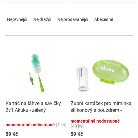
Značky
Ř
a
Nejlevnější
Nejdražší
Nejprodávanější
Abecedně
Blog
z
e
n
Hračkářství
í
V
p
Přihlášení
ý
r
p
o
i
d
s
u
p
k
r
t
o
ů
Zubní kartáček pro miminka,
Kartáč na láhve a savičky
d
silikonový s pouzdrem -
2v1 Akuku - zelený
u
zelený, Akuku
k
momentálně nedostupné
momentálně nedostupné
(1 ks)
t
(40 ks)
ů
59 Kč
59 Kč