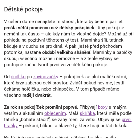
v
l
Dětské pokoje
á
d
V celém domě nenajdete místnost, která by během pár let
a
prošla větší proměnou než dětský pokojíček
. Jiný pokoj se
c
nemění tak často – ale kdy nám to vlastně dojde? Možná už při
í
pohledu na pozitivní těhotenský test. Maminka šílí, tatínek
p
běduje a v duchu se proklíná. A pak, ještě před příchodem
r
potomka, nastane
období velkého shánění
. Maminky a babičky
v
skupují všechno možné i nemožné – a z téhle výbavy se
k
postupně začne tvořit první verze dětského pokoje.
y
v
Od
dudlíku
po
zavinovačky
– pokojíček se plní maličkostmi,
ý
které brzy zaberou celý prostor. Zvlášť pokud nevíme, jestli
p
čekáme holčičku, nebo chlapečka. V tom případě máme
i
všechno
raději dvakrát.
s
u
Za rok se pokojíček promění poprvé.
Přibývají
boxy
s malým,
větším a aktuálním
oblečením
. Malá
skříňka
, která měla podle
tatínka „bohatě stačit“, se záhy mění za větší. Objevují se
první
hračky
– pískací, blikací a hlavně ty, které hrají pořád dokola.
Po třetích narozeninách začínají přibývat hračky „podle