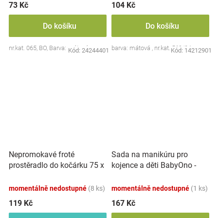
73 Kč
104 Kč
Do košíku
Do košíku
nr.kat. 065, BO, Barva: mátová
barva: mátová , nr.kat. 569/04
Kód:
24244401
Kód:
14212901
Nepromokavé froté
Sada na manikúru pro
prostěradlo do kočárku 75 x
kojence a děti BabyOno -
35 - zelené
mátová
momentálně nedostupné
(8 ks)
momentálně nedostupné
(1 ks)
119 Kč
167 Kč