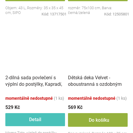
Objem: 43 L, Rozměry: 35 x 35 x 45
rozměr: 75x100 cm, Barva:
cm, SIPO
černá/zelená
Kód:
13717501
Kód:
12505801
2-dílná sada povlečení s
Dětská deka Velvet -
výplní do postýlky, Kapradí,
oboustranná s ozdobným
bílá/zelená
lemováním, Baby Nellys 100
x 75 cm, zelená
momentálně nedostupné
(1 ks)
momentálně nedostupné
(1 ks)
529 Kč
569 Kč
Detail
Do košíku
Mamo Tato, výplně do postýlky-