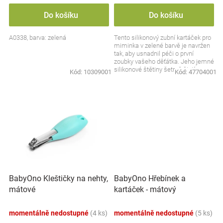
Do košíku
Do košíku
A0338, barva: zelená
Tento silikonový zubní kartáček pro
miminka v zelené barvě je navržen
tak, aby usnadnil péči o první
zoubky vašeho děťátka. Jeho jemné
silikonové štětiny šetrně čistí
Kód:
10309001
Kód:
47704001
dětské...
BabyOno Kleštičky na nehty,
BabyOno Hřebínek a
mátové
kartáček - mátový
momentálně nedostupné
(4 ks)
momentálně nedostupné
(5 ks)