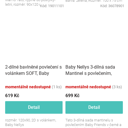
Barva: zelená, Rozměr: 100 x 75 cm
letní, rozměr: 90x120 cm
Kód:
19011101
Kód:
36078901
2-dílné bavlněné povlečení s
Baby Nellys 3-dílná sada
volánkem SOFT, Baby
Mantinel s povlečením,
Nellys, mint, vavřínová
Baby Friends, černá/zelená
momentálně nedostupné
(1 ks)
momentálně nedostupné
(3 ks)
619 Kč
699 Kč
Detail
Detail
rozměr: 120x90, 2D s volánkem,
Tato 3-dílná sada mantinelu s
Baby Nellys
povlečením Baby Friends v černé a