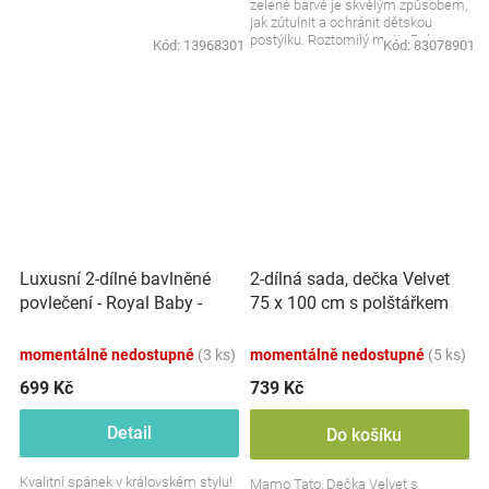
zelené barvě je skvělým způsobem,
jak zútulnit a ochránit dětskou
postýlku. Roztomilý motiv Baby
Kód:
13968301
Kód:
83078901
Friends přidává...
Luxusní 2-dílné bavlněné
2-dílná sada, dečka Velvet
povlečení - Royal Baby -
75 x 100 cm s polštářkem
mátové
Teddy, Městečko, khaki/bílá
momentálně nedostupné
(3 ks)
momentálně nedostupné
(5 ks)
699 Kč
739 Kč
Detail
Do košíku
Kvalitní spánek v královském stylu!
Mamo Tato, Dečka Velvet s