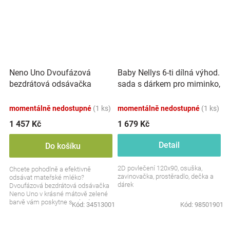
Neno Uno Dvoufázová
Baby Nellys 6-ti dílná výhod.
bezdrátová odsávačka
sada s dárkem pro miminko,
mateřského mléka,
120 x 90 - Exotika,
mátová/zelená
bílá/mátová
momentálně nedostupné
(1 ks)
momentálně nedostupné
(1 ks)
1 457 Kč
1 679 Kč
Detail
Do košíku
2D povlečení 120x90, osuška,
Chcete pohodlně a efektivně
zavinovačka, prostěradlo, dečka a
odsávat mateřské mléko?
dárek
Dvoufázová bezdrátová odsávačka
Neno Uno v krásné mátově zelené
barvě vám poskytne svobodu
Kód:
34513001
Kód:
98501901
pohybu a snadné používání. Tichá,...