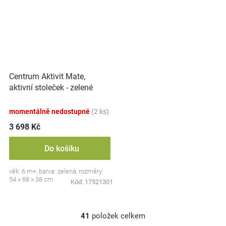
Centrum Aktivit Mate,
aktivní stoleček - zelené
momentálně nedostupné
(2 ks)
3 698 Kč
Do košíku
věk: 6 m+, barva: zelená, rozměry:
54 x 68 x 38 cm
Kód:
17521301
41
položek celkem
O