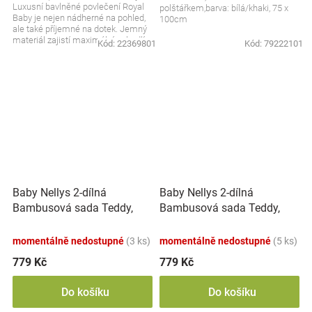
Luxusní bavlněné povlečení Royal
polštářkem,barva: bílá/khaki, 75 x
Baby je nejen nádherné na pohled,
100cm
ale také příjemné na dotek. Jemný
materiál zajistí maximální pohodlí
Kód:
22369801
Kód:
79222101
pro...
Baby Nellys 2-dílná
Baby Nellys 2-dílná
Bambusová sada Teddy,
Bambusová sada Teddy,
polštářek a přikrývka 70x10
polštářek a přikrývka
cm, Exotic - zelená
70x100cm, Plameňák-
momentálně nedostupné
(3 ks)
momentálně nedostupné
(5 ks)
zelená
779 Kč
779 Kč
Do košíku
Do košíku