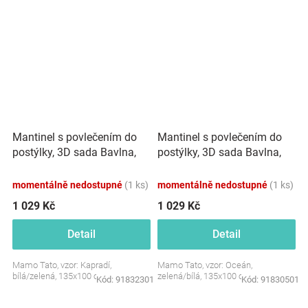
Mantinel s povlečením do
Mantinel s povlečením do
postýlky, 3D sada Bavlna,
postýlky, 3D sada Bavlna,
Kapradí, bílá/zelená,
Oceán, zelená/bílá, 135x100
135x100 cm
cm
momentálně nedostupné
(1 ks)
momentálně nedostupné
(1 ks)
1 029 Kč
1 029 Kč
Detail
Detail
Mamo Tato, vzor: Kapradí,
Mamo Tato, vzor: Oceán,
bílá/zelená, 135x100 cm
zelená/bílá, 135x100 cm
Kód:
91832301
Kód:
91830501