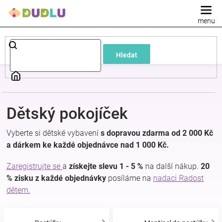
Přejít
na
obsah
Dětské
Hledat
a
kojenecké
Dětský pokojíček
oblečení
Vyberte si
dětské vybavení
s dopravou zdarma od 2 000 Kč
Pokojíček
a dárkem ke každé objednávce nad 1 000 Kč.
Zaregistrujte se
a
získejte slevu 1 - 5 %
na další nákup.
20
a
% zisku z každé objednávky
posíláme na
nadaci Radost
dětem.
kojenecká
výbava