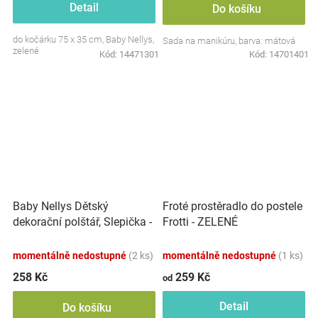
Detail
Do košíku
do kočárku 75 x 35 cm, Baby Nellys,
Sada na manikúru, barva: mátová
zelené
Kód:
14471301
Kód:
14701401
Baby Nellys Dětský
Froté prostěradlo do postele
dekorační polštář, Slepička -
Frotti - ZELENÉ
minky mátový
momentálně nedostupné
(2 ks)
momentálně nedostupné
(1 ks)
258 Kč
259 Kč
od
Detail
Do košíku