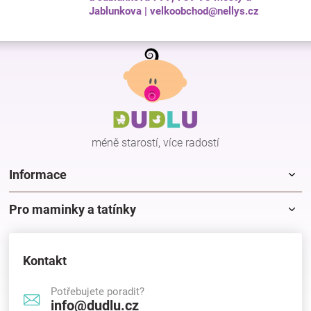
Jablunkova | velkoobchod@nellys.cz
Z
á
p
a
t
í
méně starostí, více radostí
Informace
Pro maminky a tatínky
Kontakt
Potřebujete poradit?
info@dudlu.cz