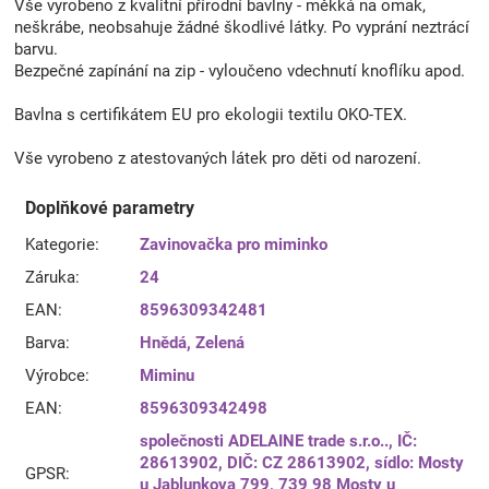
Vše vyrobeno z kvalitní přírodní bavlny - měkká na omak,
neškrábe, neobsahuje žádné škodlivé látky. Po vyprání neztrácí
barvu.
Bezpečné zapínání na zip - vyloučeno vdechnutí knoflíku apod.
Bavlna s certifikátem EU pro ekologii textilu OKO-TEX.
Vše vyrobeno z atestovaných látek pro děti od narození.
Doplňkové parametry
Kategorie
:
Zavinovačka pro miminko
Záruka
:
24
EAN
:
8596309342481
Barva
:
Hnědá
,
Zelená
Výrobce
:
Miminu
EAN
:
8596309342498
společnosti ADELAINE trade s.r.o.., IČ:
28613902, DIČ: CZ 28613902, sídlo: Mosty
GPSR
:
u Jablunkova 799, 739 98 Mosty u