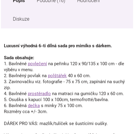
Popis
Podobné (16)
Hodnocení
Diskuze
Luxusní výhodná 6-ti dílná sada pro mimiko s dárkem.
Sada obsahuje:
1. Bavlněné
povlečení
na peřinku 120 x 90/135 x 100 cm - dle
výběru v menu.
2. Bavlněný povlak na
polštářek
40 x 60 cm.
3. Zavinovačku viz. fotografie - 75 x 75 cm, zapínání na suchý
zip.
4. Bavlněné
prostěradlo
na matraci na gumičku 120 x 60 cm.
5. Osuška s kapucí 100 x 100cm, termofrotté/bavlna.
6. Bavlněná
dečka
s minky 75 x 100 cm.
Rozměry cca +/- 3cm.
DÁREK PRO VÁS: mazlík/tulíček se šustícími oušky.