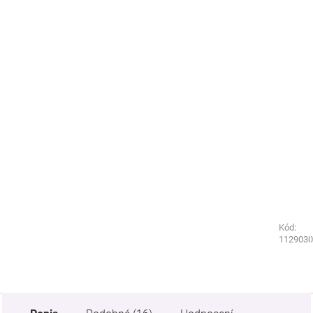
Kód:
Kód:
2778160
1129030