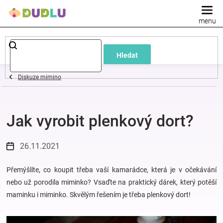
Přejít
na
obsah
Dětské
Hledat
a
Diskuze mimino
kojenecké
Jak vyrobit plenkový dort?
oblečení
Pokojíček
26.11.2021
a
Přemýšlíte, co koupit třeba vaší kamarádce, která je v očekávání
nebo už porodila miminko? Vsaďte na praktický dárek, který potěší
maminku i miminko. Skvělým řešením je třeba plenkový dort!
kojenecká
výbava