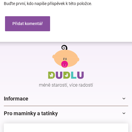
Buďte první, kdo napíše příspěvek k této položce.
Přidat komentář
Z
á
p
a
t
í
méně starostí, více radostí
Informace
Pro maminky a tatínky