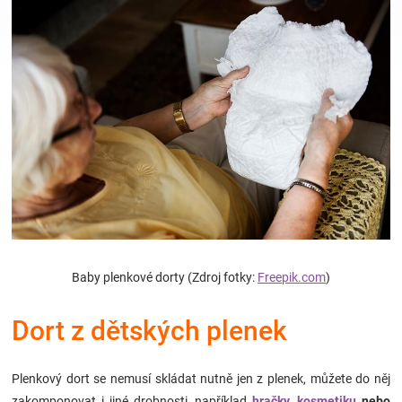
Hračky
a
zábava
pro
děti
Baby plenkové dorty (Zdroj fotky:
Freepik.com
)
Těhotenské
Dort z dětských plenek
oblečení
Novinky
Plenkový dort se nemusí skládat nutně jen z plenek, můžete do něj
zakomponovat i jiné drobnosti, například
hračky
,
kosmetiku
nebo