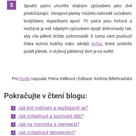
Spodní patro utvoříte stejným způsobem jako dvě
předcházející. Okrajové plenky můžete nahradit ručníkem,
bodýčkem, dupačkami apod. Tři patra jsou hotová a
nezbývá je než nějakým způsobem spojit dohromady tak,
aby vše pěkně drželo pohromadě. K tomu vám poslouží
třeba kotvící kolíčky nebo silnější
brčka
, která umístíte
podél plenek. A stylový plenkový dort je na světě.
Pro
Dudlu
napsala: Petra Velíková
| Editace: Andrea Bělohradská
Pokračujte v čtení blogu:
Jak být rodičem a nezbláznit se?
Jak zvládnout a pochopit děti?
Jak na miminka a nejmenší?
Jak zvládnout těhotenství?