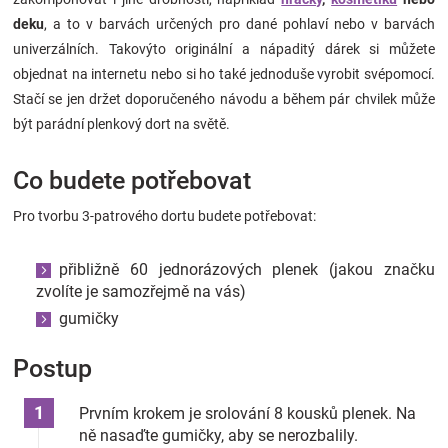
Značky
deku
, a to v barvách určených pro dané pohlaví nebo v barvách
univerzálních. Takovýto originální a nápaditý dárek si můžete
Blog
objednat na internetu nebo si ho také jednoduše vyrobit svépomocí.
Stačí se jen držet doporučeného návodu a během pár chvilek může
být parádní plenkový dort na světě.
Hračkářství
Co budete potřebovat
Přihlášení
Pro tvorbu 3-patrového dortu budete potřebovat:
přibližně 60 jednorázových plenek (jakou značku
zvolíte je samozřejmě na vás)
gumičky
Postup
Prvním krokem je srolování 8 kousků plenek. Na
ně nasaďte gumičky, aby se nerozbalily.